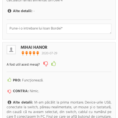
calculator rămas alimentat din cele 4
Alte detalii:
-
Doresc sa fiu anuntat pe e-mail cand apar noi comentarii
MIHAI HANOR
2020-07-29
RENUNTA
TRIMITE
A fost util acest mesaj?
PRO:
Funcționează.
CONTRA:
Nimic.
Alte detalii:
M-am păcălit la prima montare. Device-urile USB,
conectate la switch, păreau nealimentate, un mouse și o tastatură,
din cauză că nu aveam selectat, din switch, cablul cu numărul pe
care îl conectasem în PC. Firul pe care se află butonul de comutare,