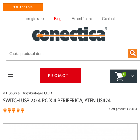
021 322 1234
Inregistrare
Blog
Autentificare
Contact
0
PROMOTII
Huburi si Distribuitoare USB
SWITCH USB 2.0 4 PC X 4 PERIFERICA, ATEN US424
Cod produs:
US424
2 opinii
(
)