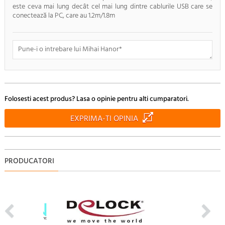
este ceva mai lung decât cel mai lung dintre cablurile USB care se
conectează la PC, care au 1.2m/1.8m
Doresc sa fiu anuntat pe e-mail cand apar noi comentarii
Folosesti acest produs? Lasa o opinie pentru alti cumparatori.
RENUNTA
TRIMITE
EXPRIMA-TI OPINIA
PRODUCATORI