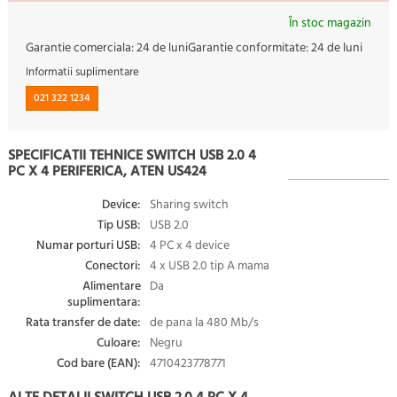
În stoc magazin
Garantie comerciala:
24 de luni
Garantie conformitate:
24 de luni
Informatii suplimentare
021 322 1234
SPECIFICATII TEHNICE SWITCH USB 2.0 4
PC X 4 PERIFERICA, ATEN US424
Device:
Sharing switch
Tip USB:
USB 2.0
Numar porturi USB:
4 PC x 4 device
Conectori:
4 x USB 2.0 tip A mama
Alimentare
Da
suplimentara:
Rata transfer de date:
de pana la 480 Mb/s
Culoare:
Negru
Cod bare (EAN):
4710423778771