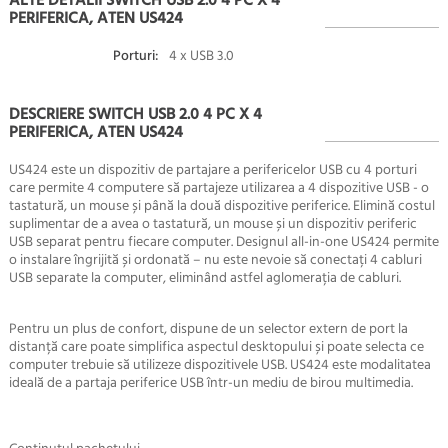
ALTE DETALII SWITCH USB 2.0 4 PC X 4
PERIFERICA, ATEN US424
Porturi:
4 x USB 3.0
DESCRIERE SWITCH USB 2.0 4 PC X 4
PERIFERICA, ATEN US424
US424 este un dispozitiv de partajare a perifericelor USB cu 4 porturi
care permite 4 computere să partajeze utilizarea a 4 dispozitive USB - o
tastatură, un mouse și până la două dispozitive periferice. Elimină costul
suplimentar de a avea o tastatură, un mouse și un dispozitiv periferic
USB separat pentru fiecare computer. Designul all-in-one US424 permite
o instalare îngrijită și ordonată – nu este nevoie să conectați 4 cabluri
USB separate la computer, eliminând astfel aglomerația de cabluri.
Pentru un plus de confort, dispune de un selector extern de port la
distanță care poate simplifica aspectul desktopului și poate selecta ce
computer trebuie să utilizeze dispozitivele USB. US424 este modalitatea
ideală de a partaja periferice USB într-un mediu de birou multimedia.