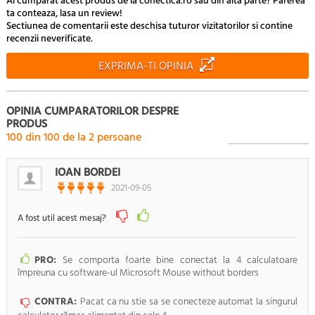
Ai cumparat acest produs de la conectica.ro sau din alta parte? Parerea
ta conteaza, lasa un review!
Sectiunea de comentarii este deschisa tuturor vizitatorilor si contine
recenzii neverificate.
EXPRIMA-TI OPINIA
OPINIA CUMPARATORILOR DESPRE
PRODUS
100
din
100
de la
2
persoane
IOAN BORDEI
2021-09-05
A fost util acest mesaj?
PRO:
Se comporta foarte bine conectat la 4 calculatoare
împreuna cu software-ul Microsoft Mouse without borders
CONTRA:
Pacat ca nu stie sa se conecteze automat la singurul