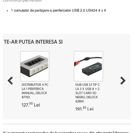
Continutul pachetului
1 comutator de partajare a perifericelor USB 2.0 US424 4 x 4
TE-AR PUTEA INTERESA SI
DISTRIBUITOR 4 PC
HUB USB 3.1 TIP C
LA 1 PERIFERICA
LA 3 X USB-A + 2
MANUAL, DELOCK
SLOT CARD SD
87763
NEGRU, DELOCK
62900
50
127.
Lei
30
191.
Lei