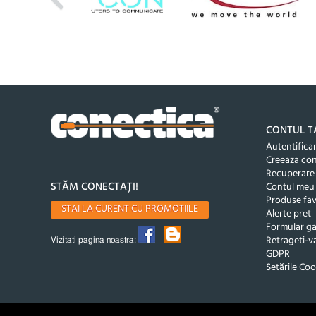
CONTUL T
Autentifica
Creeaza co
Recuperare
STĂM CONECTAȚI!
Contul meu
Produse fav
STAI LA CURENT CU PROMOTIILE
Alerte pret
Formular ga
Retrageti-va
Vizitati pagina noastra:
GDPR
Setările Coo