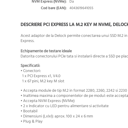
NVM Express (NVMe):
Da
Cod bare (EAN):
4043619641055
DESCRIERE PCI EXPRESS LA M.2 KEY M NVME, DELOCK
Acest adaptor de la Delock permite conectarea unui SSD M.2 in f
Express.
Echipamente de testare ideale
Datorita conectorului PCIe tata si instalarii directe a SSD pe pl
Specificatii:
• Conectori:
1 x PCI Express x1, V4.0
1 x 67 pini, M.2 key M slot
• Accepta module de tip M.2 in format 2280, 2260, 2242 si 2230
• Inaltimea maxima a componentelor de pe modul: este acceptat
• Accepta NVM Express (NVMe)
• 2 x Indicator cu LED pentru alimentare si activitate
•
Bootabil
• Dimensiuni (LxlxI): aprox. 100 x 24 x 6 mm
• Plug & Play