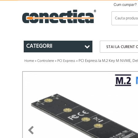
Cum cumpar?
CATEGORII
STAI LA CURENT 
PCI Express la M.2 Key M NVME, De
Home
»
Controlere
»
PCI Express
»