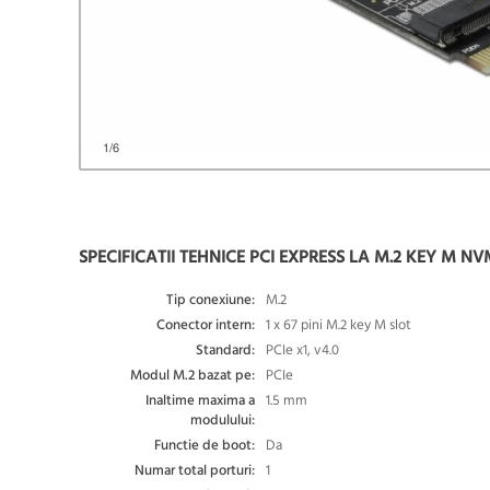
1
/6
SPECIFICATII TEHNICE PCI EXPRESS LA M.2 KEY M NV
Tip conexiune:
M.2
Conector intern:
1 x 67 pini M.2 key M slot
Standard:
PCIe x1, v4.0
Modul M.2 bazat pe:
PCIe
Inaltime maxima a
1.5 mm
modulului:
Functie de boot:
Da
Numar total porturi:
1