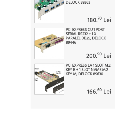
DELOCK 89363
70
180.
Lei
PCI EXPRESS CU 1 PORT
SERIAL RS232 + 1 X
PARALEL DB25, DELOCK
89446
90
200.
Lei
PCI EXPRESS LA 1 SLOT M.2
KEY B + 1 SLOT NVME M.2
KEY M, DELOCK 89630
60
166.
Lei