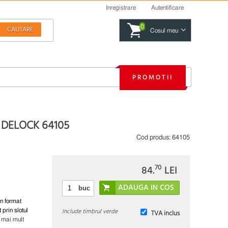
Inregistrare
Autentificare
0
Cosul meu
PROMOTII
 DELOCK 64105
Cod produs:
64105
70
84.
LEI
buc
n format
Include timbrul verde
prin slotul
TVA inclus
 mai mult