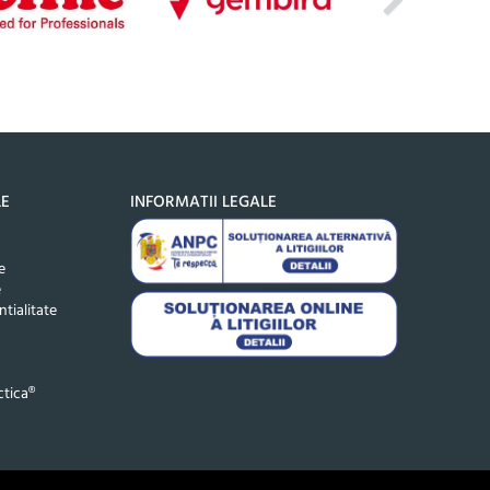
LE
INFORMATII LEGALE
e
e
ntialitate
tica®