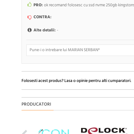
PRO:
ok recomand folosesc cu ssd nvme 250gb kingstons
CONTRA:
Alte detalii:
-
Doresc sa fiu anuntat pe e-mail cand apar noi comentarii
Folosesti acest produs? Lasa o opinie pentru alti cumparatori.
PRODUCATORI