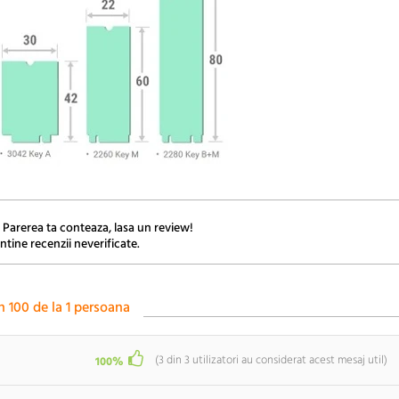
 Parerea ta conteaza, lasa un review!
ntine recenzii neverificate.
n
100
de la
1
persoana
(
3
din
3
utilizatori au considerat acest mesaj util)
100%