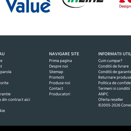
AU
NAVIGARE SITE
INFORMATII UTI
re
Prima pagina
Cum cumpar?
nt
Despre noi
Conditii de livrare
 parola
Sitemap
Conditii de garanti
Promotii
Returnare produs
orite
Produse noi
Politica de confide
Contact
Termeni si conditii
rantie
Producatori
ANPC
 din contract aici
Oferta reseller
©2005-2026 Conec
kie