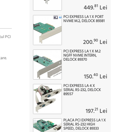
81
449.
Lei
PCI EXPRESS LA 1 X PORT
NVME M.2, DELOCK 89381
tul PCI
90
200.
Lei
PCI EXPRESS LA 1 X M.2
NGFF NVME INTERN,
tare.
DELOCK 89370
40
150.
Lei
PCI EXPRESS LA 4 X
SERIAL RS-232, DELOCK
89557
21
197.
Lei
PLACA PCI EXPRESS LA 1 X
SERIAL RS-232 HIGH
SPEED, DELOCK 89333