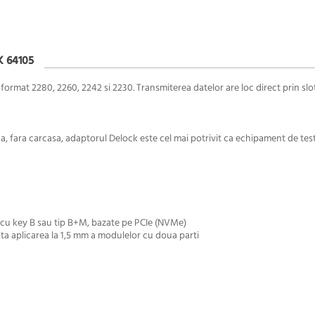
 64105
ormat 2280, 2260, 2242 si 2230. Transmiterea datelor are loc direct prin slo
aca, fara carcasa, adaptorul Delock este cel mai potrivit ca echipament de tes
 cu key B sau tip B+M, bazate pe PCIe (NVMe)
a aplicarea la 1,5 mm a modulelor cu doua parti