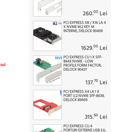
00
260.
Lei
PCI EXPRESS X8 / X16 LA 4
X NVME M.2 KEY M
INTERNE, DELOCK 90409
00
1629.
Lei
PCI EXPRESS CU 1 X SFF-
8643 NVME - LOW
usul
PROFILE FORM FACTOR,
DELOCK 90437
70
137.
Lei
PCI EXPRESS X4 LA 1 X
PORT U.2 NVME SFF-8639,
DELOCK 89469
60
315.
Lei
PCI EXPRESS CU 4
PORTURI EXTERNE USB 3.0,