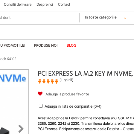
Conditii de livrare
Despre noi
Contact
CU PROMOTIILE!
PRODUSE NOI
BLOG
lock 64105
PCI EXPRESS LA M.2 KEY M NVME,
(
1 opinii
)
Adauga la produse favorite
Adauga in lista de comparatie (
0
/4)
Acest adaptor de la Delock permite conectarea unui SSD M.2 i
2280, 2260, 2242 si 2230. Transmiterea datelor are loc direct 
PCI Express. Echipamente de testare ideale Datorita...
Citeste