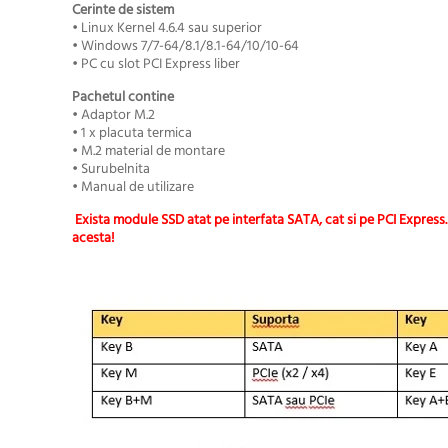
Cerinte de sistem
• Linux Kernel 4.6.4 sau superior
• Windows 7/7-64/8.1/8.1-64/10/10-64
• PC cu slot PCI Express liber
Pachetul contine
• Adaptor M.2
• 1 x placuta termica
• M.2 material de montare
• Surubelnita
• Manual de utilizare
Exista module SSD atat pe interfata SATA, cat si pe PCI Express.
acesta!