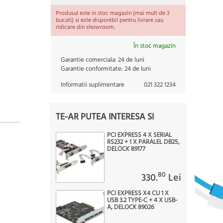
Produsul este in stoc magazin (mai mult de 3
bucati) si este disponibil pentru livrare sau
ridicare din showroom.
În stoc magazin
Garantie comerciala:
24 de luni
Garantie conformitate:
24 de luni
Informatii suplimentare
021 322 1234
TE-AR PUTEA INTERESA SI
PCI EXPRESS 4 X SERIAL
RS232 + 1 X PARALEL DB25,
DELOCK 89177
80
330.
Lei
PCI EXPRESS X4 CU 1 X
USB 3.2 TYPE-C + 4 X USB-
A, DELOCK 89026