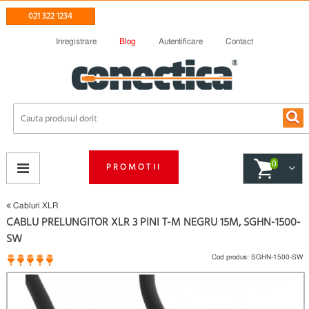
021 322 1234
Inregistrare
Blog
Autentificare
Contact
0
PROMOTII
Cabluri XLR
CABLU PRELUNGITOR XLR 3 PINI T-M NEGRU 15M, SGHN-1500-
SW
Cod produs:
SGHN-1500-SW
1 opinii
(
)