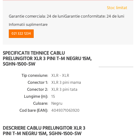
Stoc limitat
Garantie comerciala:
24 de luni
Garantie conformitate:
24 de luni
Informatii suplimentare
021 322 1234
SPECIFICATII TEHNICE CABLU
PRELUNGITOR XLR 3 PINI T-M NEGRU 15M,
SGHN-1500-SW
Tip conexiune:
XLR - XLR
Conector 1:
XLR 3 pini mama
Conector 2:
XLR 3 pini tata
Lungime (m):
15
Culoare:
Negru
Cod bare (EAN):
4049371063920
DESCRIERE CABLU PRELUNGITOR XLR 3
PINI T-M NEGRU 15M, SGHN-1500-SW