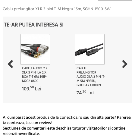
Cablu prelungitor XLR 3 pini T-M Negru 15m, SGHN-1500-SW
TE-AR PUTEA INTERESA SI
CABLU AUDIO 2 X
CABLU
XLR 3 PINI LA 2 X
PRELUNGITOR
RCA T-T 6M, HBP-
AUDIO XLR 3 PINI T-
M2C2-0600
M 5M NEGRU,
GOOBAY G80039
50
109.
Lei
20
74.
Lei
Ai cumparat acest produs de la conectica.ro sau din alta parte? Parerea
ta conteaza, lasa un review!
Sectiunea de comentarii este deschisa tuturor vizitatorilor si contine
recenzii neverificate.