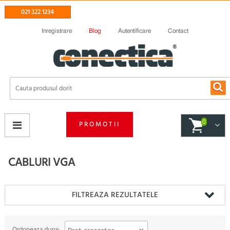
021 322 1234
Inregistrare
Blog
Autentificare
Contact
0
PROMOTII
CABLURI VGA
FILTREAZA REZULTATELE
Ordoneaza dupa: