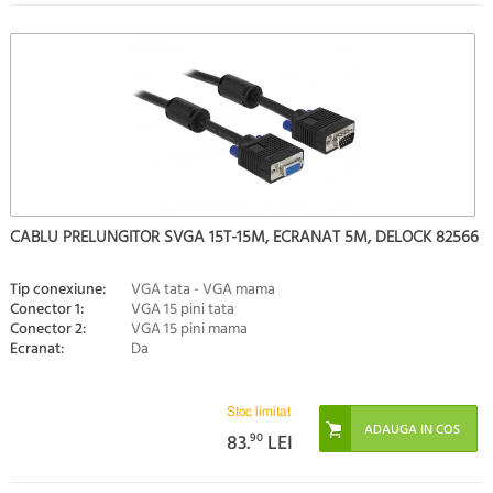
CABLU PRELUNGITOR SVGA 15T-15M, ECRANAT 5M, DELOCK 82566
Tip conexiune:
VGA tata - VGA mama
Conector 1:
VGA 15 pini tata
Conector 2:
VGA 15 pini mama
Ecranat:
Da
Stoc limitat
83.
90
LEI