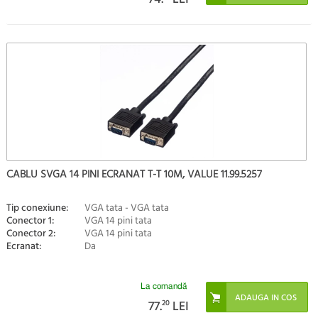
CABLU SVGA 14 PINI ECRANAT T-T 10M, VALUE 11.99.5257
Tip conexiune:
VGA tata - VGA tata
Conector 1:
VGA 14 pini tata
Conector 2:
VGA 14 pini tata
Ecranat:
Da
La comandă
77.
20
LEI