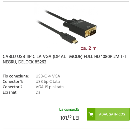
CABLU USB TIP C LA VGA (DP ALT MODE) FULL HD 1080P 2M T-T
NEGRU, DELOCK 85262
Tip conexiune:
USB-C -> VGA
Conector 1:
USB tip C tata
Conector 2:
VGA 15 pini tata
Ecranat:
Da
La comandă
101.
80
LEI