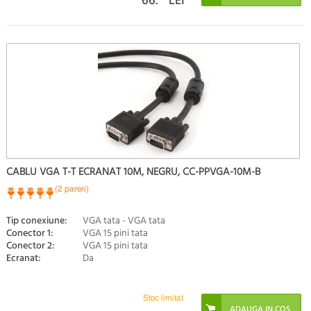
66.
LEI
CABLU VGA T-T ECRANAT 10M, NEGRU, CC-PPVGA-10M-B
(2 pareri)
Tip conexiune:
VGA tata - VGA tata
Conector 1:
VGA 15 pini tata
Conector 2:
VGA 15 pini tata
Ecranat:
Da
Stoc limitat