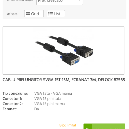
Pret crescator
Grid
List
Afisare:
CABLU PRELUNGITOR SVGA 15T-15M, ECRANAT 3M, DELOCK 82565
Tip conexiune:
VGA tata - VGA mama
Conector 1:
VGA 15 pini tata
Conector 2:
VGA 15 pini mama
Ecranat:
Da
Stoc limitat