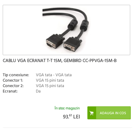
CABLU VGA ECRANAT T-T 15M, GEMBIRD CC-PPVGA-15M-B
Tip conexiune:
VGA tata - VGA tata
Conector 1:
VGA 15 pini tata
Conector 2:
VGA 15 pini tata
Ecranat:
Da
În stoc magazin
93.
61
LEI