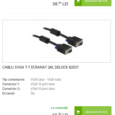
58.
00
LEI
CABLU SVGA T-T ECRANAT 2M, DELOCK 82557
Tip conexiune:
VGA tata - VGA tata
Conector 1:
VGA 15 pini tata
Conector 2:
VGA 15 pini tata
Ecranat:
Da
La comandă
40