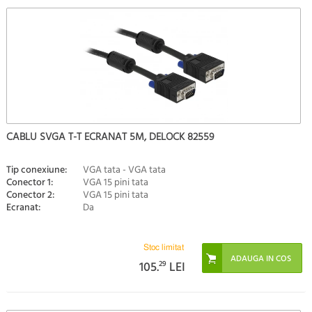
CABLU SVGA T-T ECRANAT 5M, DELOCK 82559
Tip conexiune:
VGA tata - VGA tata
Conector 1:
VGA 15 pini tata
Conector 2:
VGA 15 pini tata
Ecranat:
Da
Stoc limitat
105.
29
LEI