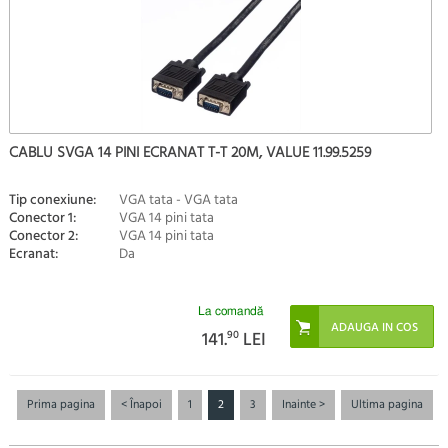
CABLU SVGA 14 PINI ECRANAT T-T 20M, VALUE 11.99.5259
Tip conexiune:
VGA tata - VGA tata
Conector 1:
VGA 14 pini tata
Conector 2:
VGA 14 pini tata
Ecranat:
Da
La comandă
141.
90
LEI
Prima pagina
< Înapoi
1
2
3
Inainte >
Ultima pagina