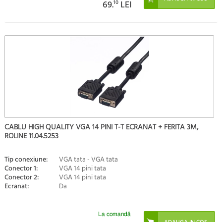
69.
10
LEI
CABLU HIGH QUALITY VGA 14 PINI T-T ECRANAT + FERITA 3M,
ROLINE 11.04.5253
Tip conexiune:
VGA tata - VGA tata
Conector 1:
VGA 14 pini tata
Conector 2:
VGA 14 pini tata
Ecranat:
Da
La comandă