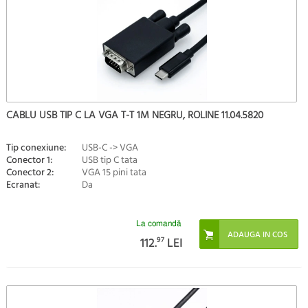
CABLU USB TIP C LA VGA T-T 1M NEGRU, ROLINE 11.04.5820
Tip conexiune:
USB-C -> VGA
Conector 1:
USB tip C tata
Conector 2:
VGA 15 pini tata
Ecranat:
Da
La comandă
112.
97
LEI