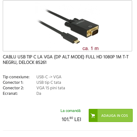
CABLU USB TIP C LA VGA (DP ALT MODE) FULL HD 1080P 1M T-T
NEGRU, DELOCK 85261
Tip conexiune:
USB-C -> VGA
Conector 1:
USB tip C tata
Conector 2:
VGA 15 pini tata
Ecranat:
Da
La comandă
101.
80
LEI