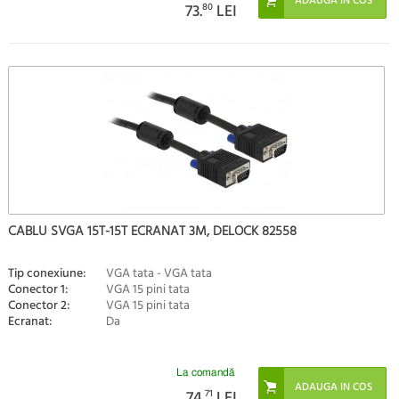
73.
80
LEI
CABLU SVGA 15T-15T ECRANAT 3M, DELOCK 82558
Tip conexiune:
VGA tata - VGA tata
Conector 1:
VGA 15 pini tata
Conector 2:
VGA 15 pini tata
Ecranat:
Da
La comandă
74.
71
LEI