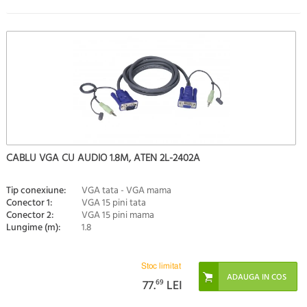
CABLU VGA CU AUDIO 1.8M, ATEN 2L-2402A
Tip conexiune:
VGA tata - VGA mama
Conector 1:
VGA 15 pini tata
Conector 2:
VGA 15 pini mama
Lungime (m):
1.8
Stoc limitat
77.
69
LEI