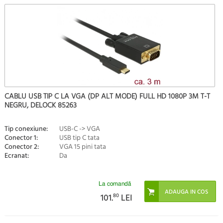
CABLU USB TIP C LA VGA (DP ALT MODE) FULL HD 1080P 3M T-T
NEGRU, DELOCK 85263
Tip conexiune:
USB-C -> VGA
Conector 1:
USB tip C tata
Conector 2:
VGA 15 pini tata
Ecranat:
Da
La comandă
101.
80
LEI