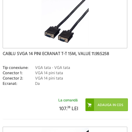
CABLU SVGA 14 PINI ECRANAT T-T 15M, VALUE 11.99.5258
Tip conexiune:
VGA tata - VGA tata
Conector 1:
VGA 14 pini tata
Conector 2:
VGA 14 pini tata
Ecranat:
Da
La comandă
107.
28
LEI