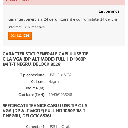
La comandă
Garantie comerciala:
24 de luni
Garantie conformitate:
24 de luni
Informatii suplimentare
021 322 1234
CARACTERISTICI GENERALE CABLU USB TIP
C LA VGA (DP ALT MODE) FULL HD 1080P
1M T-T NEGRU, DELOCK 85261
Tip conexiune:
USB-C -> VGA
Culoare:
Negru
Lungime (m):
1
Cod bare (EAN):
4043619852611
SPECIFICATII TEHNICE CABLU USB TIP C LA
VGA (DP ALT MODE) FULL HD 1080P 1M T-
T NEGRU, DELOCK 85261
Conector 1:
USB tip C tata