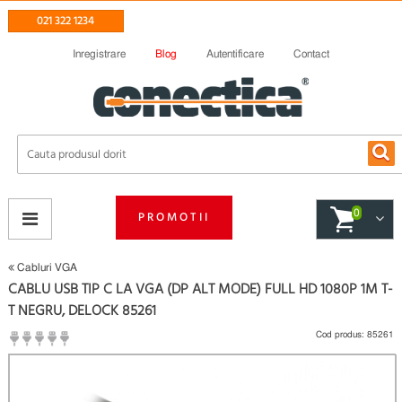
021 322 1234
Inregistrare
Blog
Autentificare
Contact
0
PROMOTII
Cabluri VGA
CABLU USB TIP C LA VGA (DP ALT MODE) FULL HD 1080P 1M T-
T NEGRU, DELOCK 85261
Cod produs:
85261
(
Fii primul care scrie un review