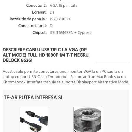
Conector 2:
VGA 15 pini tata
Ecranat:
Da
Rezolutie de pana la :
1920 x 1080
Conectori auriti:
Da
Chipset:
ITE IT6516BFN + Cypress
DESCRIERE CABLU USB TIP C LA VGA (DP
ALT MODE) FULL HD 1080P 1M T-T NEGRU,
DELOCK 85261
Acest cablu permite conectarea unui monitor VGA la un PC sau la un
laptop cu port USB-C sau Thunderbolt 3, cum ar fi un MacBook sau un
Chromebook. Interfata trebuie sa suporte Displayport Alternative Mode.
TE-AR PUTEA INTERESA SI