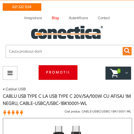
021 322 1234
Inregistrare
Blog
Autentificare
Contact
0
PROMOTII
Cabluri USB
CABLU USB TYPE C LA USB TYPE C 20V/5A/100W CU AFISAJ 1M
NEGRU, CABLE-USBC/USBC-1BK10001-WL
Cod produs:
CABLE-USBC/USBC-1BK10001-WL
1 opinii
(
)