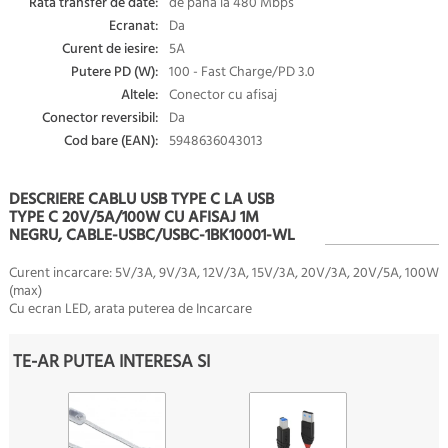
Rata transfer de date:
de pana la 480 Mbps
Ecranat:
Da
Curent de iesire:
5A
Putere PD (W):
100 - Fast Charge/PD 3.0
Altele:
Conector cu afisaj
Conector reversibil:
Da
Cod bare (EAN):
5948636043013
DESCRIERE CABLU USB TYPE C LA USB
TYPE C 20V/5A/100W CU AFISAJ 1M
NEGRU, CABLE-USBC/USBC-1BK10001-WL
Curent incarcare: 5V/3A, 9V/3A, 12V/3A, 15V/3A, 20V/3A, 20V/5A, 100W
(max)
Cu ecran LED, arata puterea de Incarcare
TE-AR PUTEA INTERESA SI