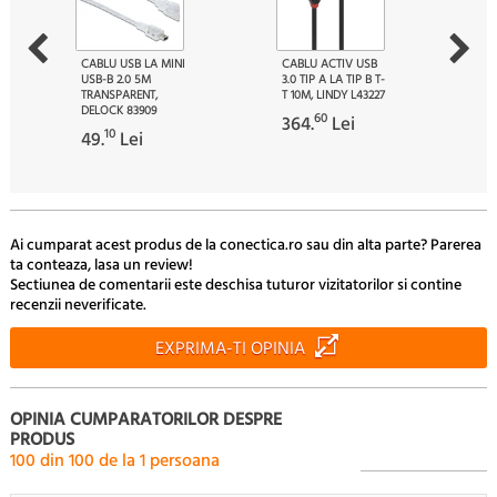
CABLU USB LA MINI
CABLU ACTIV USB
USB-B 2.0 5M
3.0 TIP A LA TIP B T-
TRANSPARENT,
T 10M, LINDY L43227
DELOCK 83909
60
364.
Lei
10
49.
Lei
Ai cumparat acest produs de la conectica.ro sau din alta parte? Parerea
ta conteaza, lasa un review!
Sectiunea de comentarii este deschisa tuturor vizitatorilor si contine
recenzii neverificate.
EXPRIMA-TI OPINIA
OPINIA CUMPARATORILOR DESPRE
PRODUS
100
din
100
de la
1
persoana