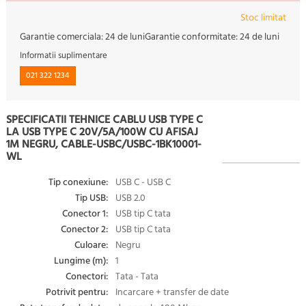
Stoc limitat
Garantie comerciala:
24 de luni
Garantie conformitate:
24 de luni
Informatii suplimentare
021 322 1234
SPECIFICATII TEHNICE CABLU USB TYPE C
LA USB TYPE C 20V/5A/100W CU AFISAJ
1M NEGRU, CABLE-USBC/USBC-1BK10001-
WL
Tip conexiune:
USB C - USB C
Tip USB:
USB 2.0
Conector 1:
USB tip C tata
Conector 2:
USB tip C tata
Culoare:
Negru
Lungime (m):
1
Conectori:
Tata - Tata
Potrivit pentru:
Incarcare + transfer de date