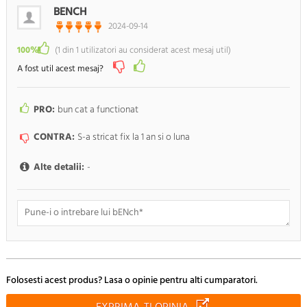
BENCH
2024-09-14
100%
(
1
din
1
utilizatori au considerat acest mesaj util)
A fost util acest mesaj?
PRO:
bun cat a functionat
CONTRA:
S-a stricat fix la 1 an si o luna
Alte detalii:
-
Doresc sa fiu anuntat pe e-mail cand apar noi comentarii
Folosesti acest produs? Lasa o opinie pentru alti cumparatori.
RENUNTA
TRIMITE