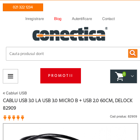
021 322 1234
Inregistrare
Blog
Autentificare
Contact
0
PROMOTII
Cabluri USB
CABLU USB 3.0 LA USB 3.0 MICRO B + USB 2.0 60CM, DELOCK
82909
Cod produs:
82909
1 opinii
(
)