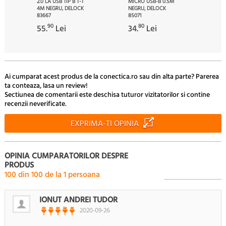
2.0 LA USB TIP B T-T
MICRO USB-B 0.5M
4M NEGRU, DELOCK
NEGRU, DELOCK
83667
85071
90
80
55.
Lei
34.
Lei
Ai cumparat acest produs de la conectica.ro sau din alta parte? Parerea
ta conteaza, lasa un review!
Sectiunea de comentarii este deschisa tuturor vizitatorilor si contine
recenzii neverificate.
EXPRIMA-TI OPINIA
OPINIA CUMPARATORILOR DESPRE
PRODUS
100
din
100
de la
1
persoana
IONUT ANDREI TUDOR
2020-09-26