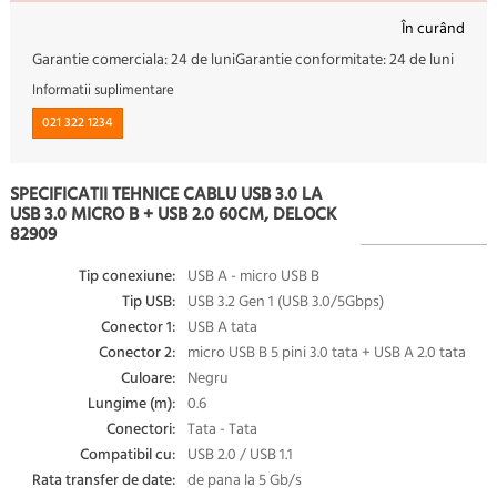
În curând
Garantie comerciala:
24 de luni
Garantie conformitate:
24 de luni
Informatii suplimentare
021 322 1234
SPECIFICATII TEHNICE CABLU USB 3.0 LA
USB 3.0 MICRO B + USB 2.0 60CM, DELOCK
82909
Tip conexiune:
USB A - micro USB B
Tip USB:
USB 3.2 Gen 1 (USB 3.0/5Gbps)
Conector 1:
USB A tata
Conector 2:
micro USB B 5 pini 3.0 tata + USB A 2.0 tata
Culoare:
Negru
Lungime (m):
0.6
Conectori:
Tata - Tata
Compatibil cu:
USB 2.0 / USB 1.1
Rata transfer de date:
de pana la 5 Gb/s