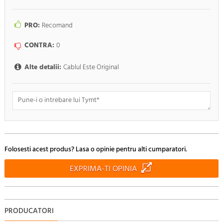
PRO:
Recomand
CONTRA:
0
Alte detalii:
Cablul Este Original
Doresc sa fiu anuntat pe e-mail cand apar noi comentarii
Folosesti acest produs? Lasa o opinie pentru alti cumparatori.
RENUNTA
TRIMITE
EXPRIMA-TI OPINIA
PRODUCATORI