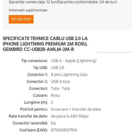
Garantie comerciala:
12 luni
Garantie conformitate:
24 de luni
Informatii suplimentare
021 322 1234
SPECIFICATII TEHNICE CABLU USB 2.0 LA
IPHONE LIGHTNING PREMIUM 2M ROSU,
GEMBIRD CC-USB2R-AMLM-2M-R
Tip conexiune:
USB A - Apple (Lightning)
Tip USB:
USB 2.0
Conector 1:
8 pini Lightning tata
Conector 2:
USB A tata
Conectori:
Tata - Tata
Culoare:
Rosu
Lungime (m):
2
Potrivit pentru:
Incarcare + transfer de date
Rata transfer de date:
de pana la 480 Mbps
Conector reversibil:
Da
Cod bare (EAN):
8716309107914