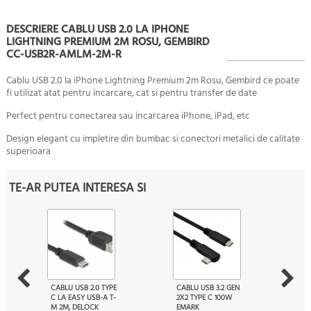
DESCRIERE CABLU USB 2.0 LA IPHONE
LIGHTNING PREMIUM 2M ROSU, GEMBIRD
CC-USB2R-AMLM-2M-R
Cablu USB 2.0 la iPhone Lightning Premium 2m Rosu, Gembird ce poate
fi utilizat atat pentru incarcare, cat si pentru transfer de date
Perfect pentru conectarea sau incarcarea
iPhone, iPad, etc
Design elegant cu impletire din bumbac si conectori metalici de calitate
superioara
TE-AR PUTEA INTERESA SI
CABLU USB 2.0 TYPE
CABLU USB 3.2 GEN
C LA EASY USB-A T-
2X2 TYPE C 100W
M 2M, DELOCK
EMARK