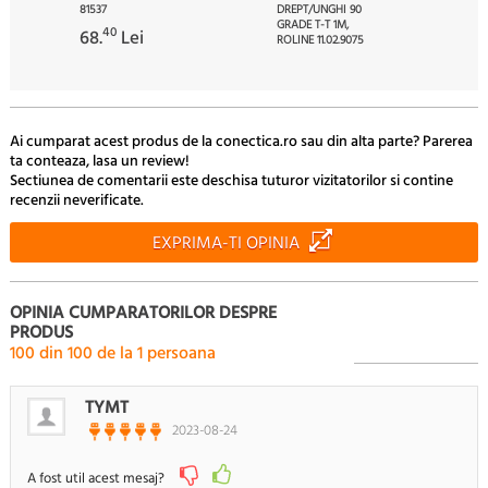
81537
DREPT/UNGHI 90
GRADE T-T 1M,
40
68.
Lei
ROLINE 11.02.9075
01
52.
Lei
Ai cumparat acest produs de la conectica.ro sau din alta parte? Parerea
ta conteaza, lasa un review!
Sectiunea de comentarii este deschisa tuturor vizitatorilor si contine
recenzii neverificate.
EXPRIMA-TI OPINIA
OPINIA CUMPARATORILOR DESPRE
PRODUS
100
din
100
de la
1
persoana
TYMT
2023-08-24
A fost util acest mesaj?