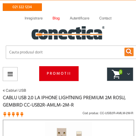
021 322 1234
Inregistrare
Blog
Autentificare
Contact
0
PROMOTII
Cabluri USB
CABLU USB 2.0 LA IPHONE LIGHTNING PREMIUM 2M ROSU,
GEMBIRD CC-USB2R-AMLM-2M-R
Cod produs:
CC-USB2R-AMLM-2M-R
1 opinii
(
)