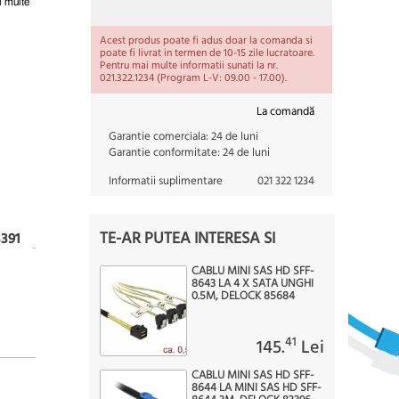
i multe
Acest produs poate fi adus doar la comanda si
poate fi livrat in termen de 10-15 zile lucratoare.
Pentru mai multe informatii sunati la nr.
021.322.1234 (Program L-V: 09.00 - 17.00).
La comandă
Garantie comerciala:
24 de luni
Garantie conformitate:
24 de luni
Informatii suplimentare
021 322 1234
TE-AR PUTEA INTERESA SI
391
CABLU MINI SAS HD SFF-
8643 LA 4 X SATA UNGHI
0.5M, DELOCK 85684
41
145.
Lei
CABLU MINI SAS HD SFF-
8644 LA MINI SAS HD SFF-