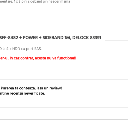
imentare, 1 x 8 pini sideband pin header mama
 SFF-8482 + POWER + SIDEBAND 1M, DELOCK 83391
D la 4 x HDD cu port SAS.
er-ul. In caz contrar, acesta nu va functiona!!
 Parerea ta conteaza, lasa un review!
ntine recenzii neverificate.