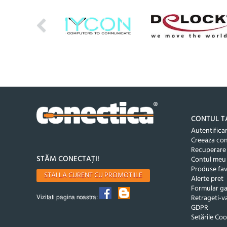
CONTUL T
Autentifica
Creeaza co
Recuperare
STĂM CONECTAȚI!
Contul meu
Produse fav
STAI LA CURENT CU PROMOTIILE
Alerte pret
Formular ga
Retrageti-va
Vizitati pagina noastra:
GDPR
Setările Coo