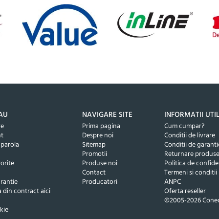
AU
NAVIGARE SITE
INFORMATII UTI
re
Prima pagina
Cum cumpar?
nt
Despre noi
Conditii de livrare
 parola
Sitemap
Conditii de garanti
Promotii
Returnare produs
orite
Produse noi
Politica de confide
Contact
Termeni si conditii
rantie
Producatori
ANPC
 din contract aici
Oferta reseller
©2005-2026 Conec
kie