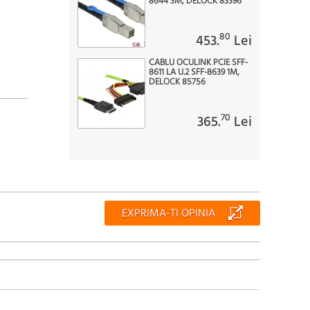
8644 3M, DELOCK 83396
80
453.
Lei
CABLU OCULINK PCIE SFF-
8611 LA U.2 SFF-8639 1M,
DELOCK 85756
70
365.
Lei
EXPRIMA-TI OPINIA