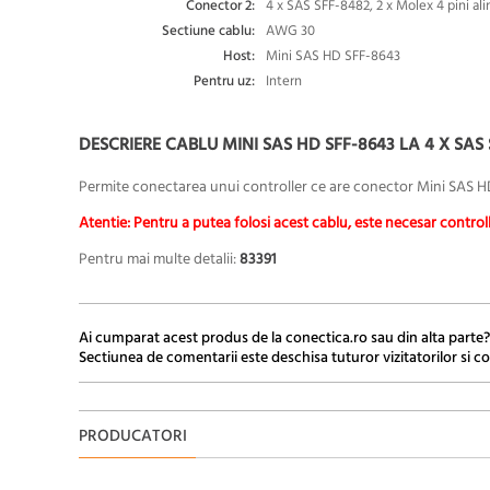
Conector 2:
4 x SAS SFF-8482, 2 x Molex 4 pini al
Sectiune cablu:
AWG 30
Host:
Mini SAS HD SFF-8643
Pentru uz:
Intern
DESCRIERE CABLU MINI SAS HD SFF-8643 LA 4 X SAS
Permite conectarea unui controller ce are conector
Mini SAS H
Atentie: Pentru a putea folosi acest cablu, este necesar controll
Pentru mai multe detalii:
83391
Ai cumparat acest produs de la conectica.ro sau din alta parte?
Sectiunea de comentarii este deschisa tuturor vizitatorilor si co
PRODUCATORI