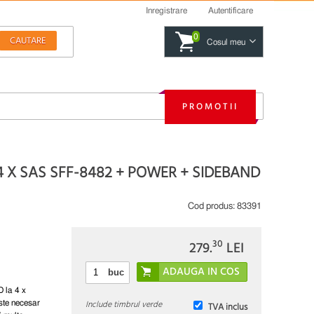
Inregistrare
Autentificare
0
Cosul meu
PROMOTII
4 X SAS SFF-8482 + POWER + SIDEBAND
Cod produs:
83391
30
279.
LEI
buc
D la 4 x
Include timbrul verde
ste necesar
TVA inclus