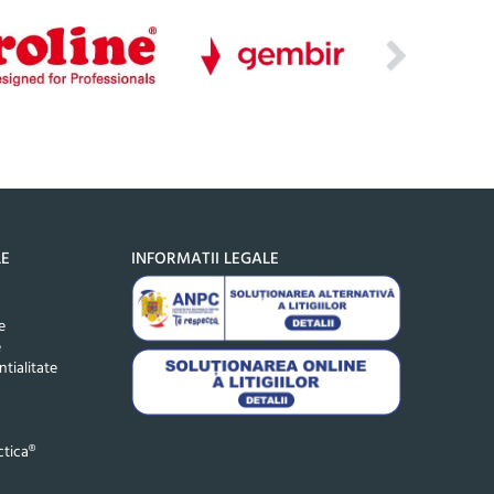
LE
INFORMATII LEGALE
e
e
ntialitate
tica®