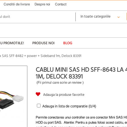
Conditii de livrare
Despre noi
Contact
CU PROMOTIILE!
PRODUSE NOI
BLOG
 x SAS SFF-8482 + power + Sideband 1m, Delock 83391
CABLU MINI SAS HD SFF-8643 LA 
1M, DELOCK 83391
(
Fii primul care scrie un review
)
Adauga la produse favorite
Adauga in lista de comparatie (
0
/4)
Permite conectarea unui controller ce are conector Mini SAS H
HDD cu port SAS. Atentie: Pentru a putea folosi acest cablu, e