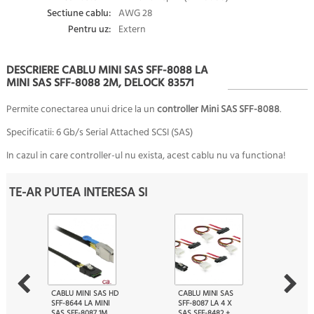
Sectiune cablu:
AWG 28
Pentru uz:
Extern
DESCRIERE CABLU MINI SAS SFF-8088 LA
MINI SAS SFF-8088 2M, DELOCK 83571
Permite conectarea unui drice la un
controller Min
i SAS SFF-8088
.
Specificatii:
6 Gb/s Serial Attached SCSI (SAS)
In cazul in care controller-ul nu exista, acest cablu nu va functiona!
TE-AR PUTEA INTERESA SI
CABLU MINI SAS HD
CABLU MINI SAS
SFF-8644 LA MINI
SFF-8087 LA 4 X
SAS SFF-8087 1M,
SAS SFF-8482 +