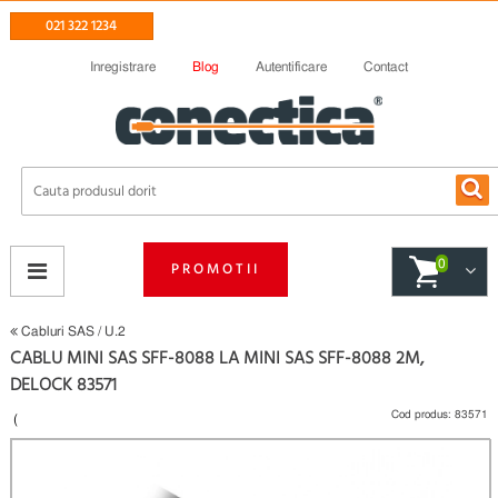
021 322 1234
Inregistrare
Blog
Autentificare
Contact
0
PROMOTII
Cabluri SAS / U.2
CABLU MINI SAS SFF-8088 LA MINI SAS SFF-8088 2M,
DELOCK 83571
Cod produs:
83571
(
Fii primul care scrie un review
)