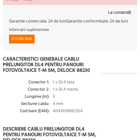
La comandă
Garantie comerciala:
24 de luni
Garantie conformitate:
24 de luni
Informatii suplimentare
021 322 1234
CARACTERISTICI GENERALE CABLU
PRELUNGITOR DL4 PENTRU PANOURI
FOTOVOLTAICE T-M 5M, DELOCK 88230
Conector 1:
1 x DL4 tata
Conector 2:
1 x DL4 mama
Lungime (m):
5
Sectiune cablu:
4 mm
Cod bare (EAN):
4043619882304
DESCRIERE CABLU PRELUNGITOR DL4
PENTRU PANOURI FOTOVOLTAICE T-M 5M,