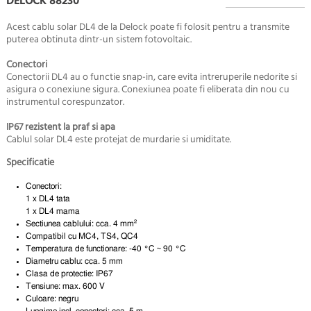
DELOCK 88230
Acest cablu solar DL4 de la Delock poate fi folosit pentru a transmite
puterea obtinuta dintr-un sistem fotovoltaic.
Conectori
Conectorii DL4 au o functie snap-in, care evita intreruperile nedorite si
asigura o conexiune sigura. Conexiunea poate fi eliberata din nou cu
instrumentul corespunzator.
IP67 rezistent la praf si apa
Cablul solar DL4 este protejat de murdarie si umiditate.
Specificatie
Conectori:
1 x DL4 tata
1 x DL4 mama
Sectiunea cablului: cca. 4 mm²
Compatibil cu MC4, TS4, QC4
Temperatura de functionare: -40 °C ~ 90 °C
Diametru cablu: cca. 5 mm
Clasa de protectie: IP67
Tensiune: max. 600 V
Culoare: negru
Lungime incl. conectori: cca. 5 m