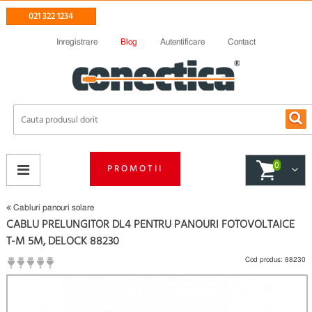
021 322 1234
Inregistrare
Blog
Autentificare
Contact
0
PROMOTII
Cabluri panouri solare
CABLU PRELUNGITOR DL4 PENTRU PANOURI FOTOVOLTAICE
T-M 5M, DELOCK 88230
Cod produs:
88230
(
Fii primul care scrie un review