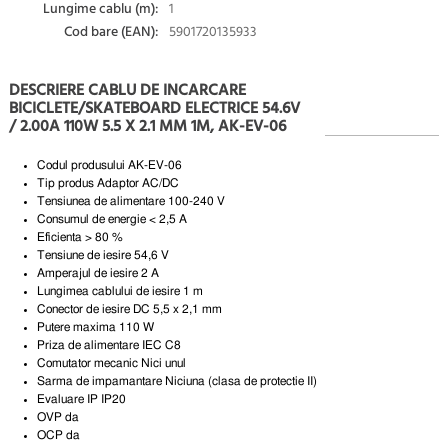
Lungime cablu (m):
1
Cod bare (EAN):
5901720135933
DESCRIERE CABLU DE INCARCARE
BICICLETE/SKATEBOARD ELECTRICE 54.6V
/ 2.00A 110W 5.5 X 2.1 MM 1M, AK-EV-06
Codul produsului AK-EV-06
Tip produs Adaptor AC/DC
Tensiunea de alimentare 100-240 V
Consumul de energie < 2,5 A
Eficienta > 80 %
Tensiune de iesire 54,6 V
Amperajul de iesire 2 A
Lungimea cablului de iesire 1 m
Conector de iesire DC 5,5 x 2,1 mm
Putere maxima 110 W
Priza de alimentare IEC C8
Comutator mecanic Nici unul
Sarma de impamantare Niciuna (clasa de protectie II)
Evaluare IP IP20
OVP da
OCP da