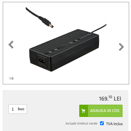
(
Fii primul care scrie un review
)
1
/8
10
169.
LEI
buc
Include timbrul verde
TVA inclus