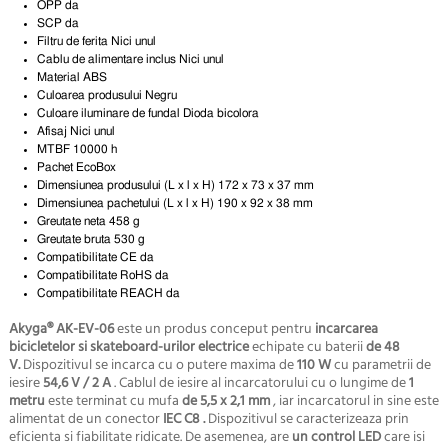
OPP da
SCP da
Filtru de ferita Nici unul
Cablu de alimentare inclus Nici unul
Material ABS
Culoarea produsului Negru
Culoare iluminare de fundal Dioda bicolora
Afisaj Nici unul
MTBF 10000 h
Pachet EcoBox
Dimensiunea produsului (L x l x H) 172 x 73 x 37 mm
Dimensiunea pachetului (L x l x H) 190 x 92 x 38 mm
Greutate neta 458 g
Greutate bruta 530 g
Compatibilitate CE da
Compatibilitate RoHS da
Compatibilitate REACH da
Akyga® AK-EV-06
este un produs conceput pentru
incarcarea
bicicletelor si skateboard-urilor electrice
echipate cu baterii
de 48
V.
Dispozitivul se incarca cu o putere maxima de
110 W
cu parametrii de
iesire
54,6 V / 2 A
. Cablul de iesire al incarcatorului cu o lungime de
1
metru
este terminat cu mufa
de 5,5 x 2,1 mm
, iar incarcatorul in sine este
alimentat de un conector
IEC C8 .
Dispozitivul se caracterizeaza prin
eficienta si fiabilitate ridicate. De asemenea, are
un control LED
care isi