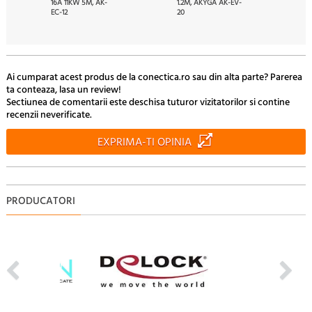
16A 11KW 5M, AK-
1.2M, AKYGA AK-EV-
EC-12
20
80
60
3439.
Lei
178.
Lei
Ai cumparat acest produs de la conectica.ro sau din alta parte? Parerea
ta conteaza, lasa un review!
Sectiunea de comentarii este deschisa tuturor vizitatorilor si contine
recenzii neverificate.
EXPRIMA-TI OPINIA
PRODUCATORI