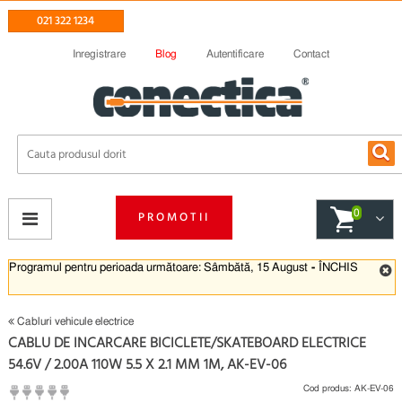
021 322 1234
Inregistrare
Blog
Autentificare
Contact
0
PROMOTII
Programul pentru perioada următoare: Sâmbătă, 15 August
-
ÎNCHIS
Cabluri vehicule electrice
CABLU DE INCARCARE BICICLETE/SKATEBOARD ELECTRICE
54.6V / 2.00A 110W 5.5 X 2.1 MM 1M, AK-EV-06
Cod produs:
AK-EV-06