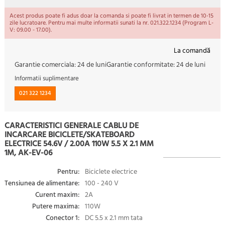
Acest produs poate fi adus doar la comanda si poate fi livrat in termen de 10-15
zile lucratoare. Pentru mai multe informatii sunati la nr. 021.322.1234 (Program L-
V: 09.00 - 17.00).
La comandă
Garantie comerciala:
24 de luni
Garantie conformitate:
24 de luni
Informatii suplimentare
021 322 1234
CARACTERISTICI GENERALE CABLU DE
INCARCARE BICICLETE/SKATEBOARD
ELECTRICE 54.6V / 2.00A 110W 5.5 X 2.1 MM
1M, AK-EV-06
Pentru:
Biciclete electrice
Tensiunea de alimentare:
100 - 240 V
Curent maxim:
2A
Putere maxima:
110W
Conector 1:
DC 5.5 x 2.1 mm tata