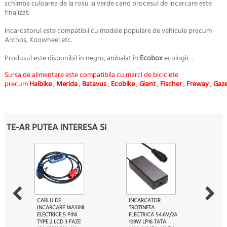
schimba culoarea de la rosu la verde cand procesul de incarcare este
finalizat.
Incarcatorul este compatibil cu modele populare de vehicule precum
Archos, Koowheel etc.
Produsul este disponibil in negru, ambalat in
Ecobox
ecologic .
Sursa de alimentare este compatibila cu marci de biciclete
precum
Haibike
,
Merida
,
Batavus
,
Ecobike
,
Giant
,
Fischer
,
Freway
,
Gaze
TE-AR PUTEA INTERESA SI
CABLU DE
INCARCATOR
INCARCARE MASINI
TROTINETA
ELECTRICE 5 PINI
ELECTRICA 54.6V/2A
TYPE 2 LCD 3 FAZE
109W LP16 TATA