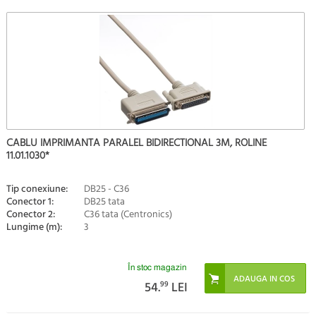
CABLU IMPRIMANTA PARALEL BIDIRECTIONAL 3M, ROLINE
11.01.1030*
Tip conexiune:
DB25 - C36
Conector 1:
DB25 tata
Conector 2:
C36 tata (Centronics)
Lungime (m):
3
În stoc magazin
54.
99
LEI