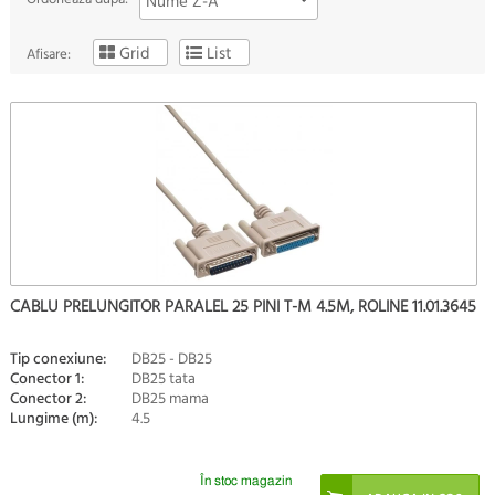
Nume Z-A
Grid
List
Afisare:
CABLU PRELUNGITOR PARALEL 25 PINI T-M 4.5M, ROLINE 11.01.3645
Tip conexiune:
DB25 - DB25
Conector 1:
DB25 tata
Conector 2:
DB25 mama
Lungime (m):
4.5
În stoc magazin