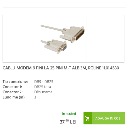
CABLU MODEM 9 PINI LA 25 PINI M-T ALB 3M, ROLINE 11.01.4530
Tip conexiune:
DB9 - DB25
Conector 1:
DB25 tata
Conector 2:
DB9 mama
Lungime (m):
3
În curând
37.
40
LEI