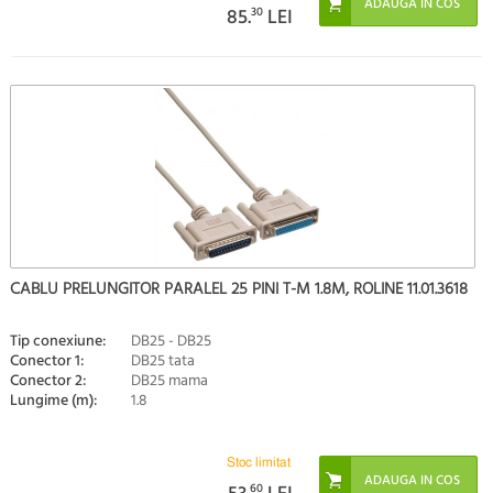
85.
30
LEI
CABLU PRELUNGITOR PARALEL 25 PINI T-M 1.8M, ROLINE 11.01.3618
Tip conexiune:
DB25 - DB25
Conector 1:
DB25 tata
Conector 2:
DB25 mama
Lungime (m):
1.8
Stoc limitat
60