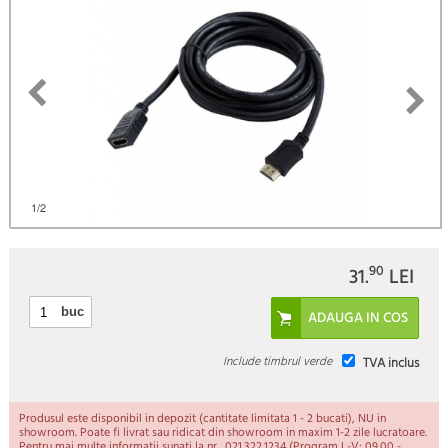
)
1
/2
90
31.
LEI
buc
Include timbrul verde
TVA inclus
Produsul este disponibil in depozit (cantitate limitata 1 - 2 bucati), NU in
showroom. Poate fi livrat sau ridicat din showroom in maxim 1-2 zile lucratoare.
Pentru mai multe informatii sunati la nr. 021.322.1234 (Program L-V: 09.00 -