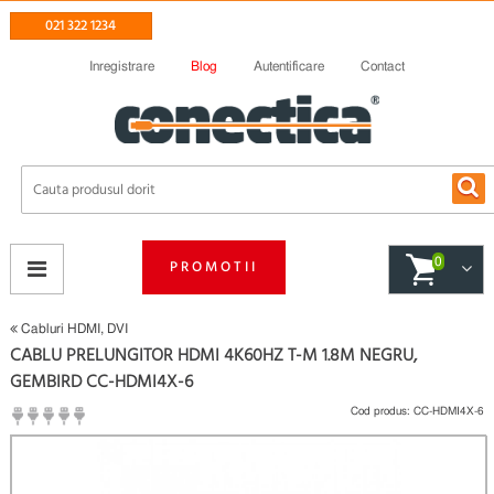
021 322 1234
Inregistrare
Blog
Autentificare
Contact
0
PROMOTII
Cabluri HDMI, DVI
CABLU PRELUNGITOR HDMI 4K60HZ T-M 1.8M NEGRU,
GEMBIRD CC-HDMI4X-6
Cod produs:
CC-HDMI4X-6
(
Fii primul care scrie un review