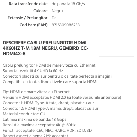
Rata transfer de date:
de pana la 18 Gb/s
Culoare:
Negru
Extensie / Prelungitor:
Da
Cod bare (EAN):
8716309086233
DESCRIERE CABLU PRELUNGITOR HDMI
4K60HZ T-M 1.8M NEGRU, GEMBIRD CC-
HDMI4X-6
Cablu prelungitor HDMI de mare viteza cu Ethernet
Suporta rezolutii 4K UHD la 60 Hz
Conectori placati cu aur pentru o calitate perfecta a imaginii
Compatibil cu toate dispozitivele care suporta HDMI
Tip: HDMI de mare viteza cu Ethernet
Versiuni HDMI acceptate: HDMI 2.0 (si toate versiunile anterioare)
Conector 1: HDMI Type-A tata, drept, placat cu aur
Conector 2: HDMI Type-A mama, drept, placat cu aur
Material conductor: CU
Latimea maxima de banda: 18 Gbps
Rezolutia maxima acceptata: 4K @ 60Hz
Functii acceptate: CEC, HEC, HARC, HDR, EDID, 3D
Raport aspect cinema 21:9: acceptat