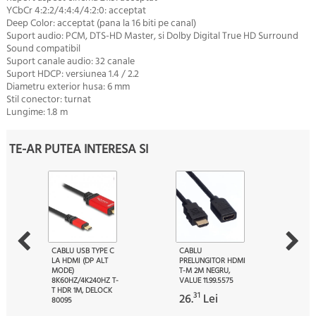
YCbCr 4:2:2/4:4:4/4:2:0: acceptat
Deep Color: acceptat (pana la 16 biti pe canal)
Suport audio: PCM, DTS-HD Master, si Dolby Digital True HD Surround
Sound compatibil
Suport canale audio: 32 canale
Suport HDCP: versiunea 1.4 / 2.2
Diametru exterior husa: 6 mm
Stil conector: turnat
Lungime: 1.8 m
TE-AR PUTEA INTERESA SI
CABLU USB TYPE C
CABLU
LA HDMI (DP ALT
PRELUNGITOR HDMI
MODE)
T-M 2M NEGRU,
8K60HZ/4K240HZ T-
VALUE 11.99.5575
T HDR 1M, DELOCK
31
26.
Lei
80095
80