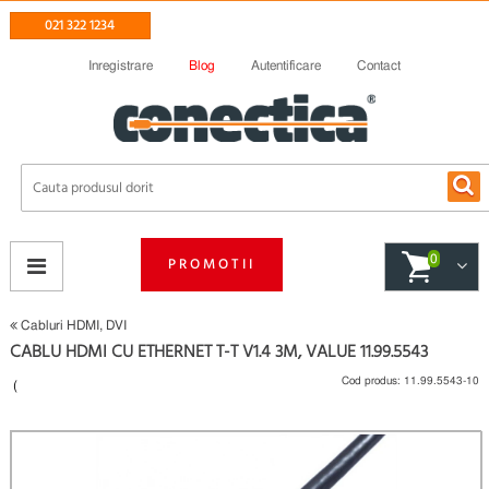
021 322 1234
Inregistrare
Blog
Autentificare
Contact
0
PROMOTII
Cabluri HDMI, DVI
CABLU HDMI CU ETHERNET T-T V1.4 3M, VALUE 11.99.5543
Cod produs:
11.99.5543-10
(
Fii primul care scrie un review
)