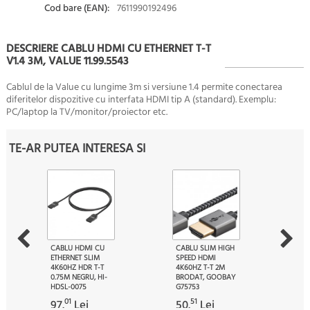
Cod bare (EAN):
7611990192496
DESCRIERE CABLU HDMI CU ETHERNET T-T
V1.4 3M, VALUE 11.99.5543
Cablul de la Value cu lungime 3m si versiune 1.4 permite conectarea
diferitelor dispozitive cu interfata HDMI tip A (standard). Exemplu:
PC/laptop la TV/monitor/proiector etc.
TE-AR PUTEA INTERESA SI
CABLU HDMI CU
CABLU SLIM HIGH
ETHERNET SLIM
SPEED HDMI
4K60HZ HDR T-T
4K60HZ T-T 2M
0.75M NEGRU, HI-
BRODAT, GOOBAY
HDSL-0075
G75753
01
51
97.
Lei
50.
Lei