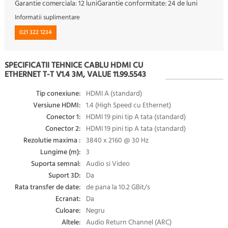
Garantie comerciala:
12 luni
Garantie conformitate:
24 de luni
Informatii suplimentare
021 322 1234
SPECIFICATII TEHNICE CABLU HDMI CU
ETHERNET T-T V1.4 3M, VALUE 11.99.5543
Tip conexiune:
HDMI A (standard)
Versiune HDMI:
1.4 (High Speed cu Ethernet)
Conector 1:
HDMI 19 pini tip A tata (standard)
Conector 2:
HDMI 19 pini tip A tata (standard)
Rezolutie maxima :
3840 x 2160 @ 30 Hz
Lungime (m):
3
Suporta semnal:
Audio si Video
Suport 3D:
Da
Rata transfer de date:
de pana la 10.2 GBit/s
Ecranat:
Da
Culoare:
Negru
Altele:
Audio Return Channel (ARC)