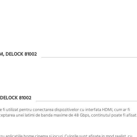
M, DELOCK 81002
 DELOCK 81002
e fi utilizat pentru conectarea dispozitivelor cu interfata HDMI, cum ar fi
cceptarea unei latimi de banda maxime de 48 Gbps, continutul poate fi afisat
tru aplicatiile home cinema si jocuri. Culorile sunt afisate in mod realist, cu