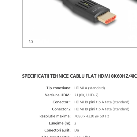
1
/2
SPECIFICATII TEHNICE CABLU FLAT HDMI 8K60HZ/4K
Tip conexiune:
HDMI A (standard)
Versiune HDMI:
2.1 (8K, UHD-2)
Conector 1:
HDMI 19 pini tip A tata (standard)
Conector 2:
HDMI 19 pini tip A tata (standard)
Rezolutie maxima :
7680 x 4320 @ 60 Hz
Lungime (m):
2
Conectori auriti:
Da