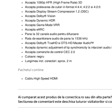
Accepta 1080p HFR (High Frame Rate) 3D
Accepta prelevarea de culori in format 4:4:4, 4:2:2 si 4:2:0
Accepta Display Stream Compression 1.2 (DSC)
Accepta Dolby® Vision
Accepta Dynamic HDR
Accepta Game Mode VRR
Accepta eARC
Pana la 32 canale audio pentru difuzoare
Rata de esantionare audio de pana la 1536 kHz
Accepta Dolby® TrueHD si DTS-HD Master Audio™
Accepta
dynamic adjustment of lip synchronicity
la intarzieri audio 
Accepta comenzile de control CEC 2.0
Culoare: negru
Lungimea incl. conectori: aprox. 2 m
Pachetul contine
Cablu High Speed HDMI
Ai cumparat acest produs de la conectica.ro sau din alta parte?
Sectiunea de comentarii este deschisa tuturor vizitatorilor si co