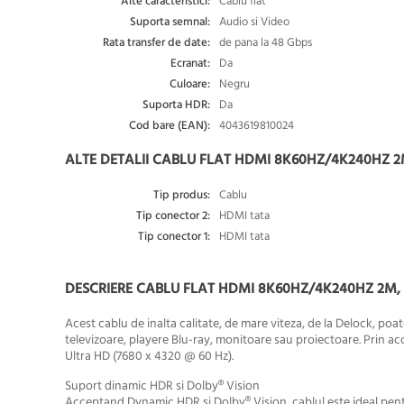
Alte caracteristici:
Cablu flat
Suporta semnal:
Audio si Video
Rata transfer de date:
de pana la 48 Gbps
Ecranat:
Da
Culoare:
Negru
Suporta HDR:
Da
Cod bare (EAN):
4043619810024
ALTE DETALII CABLU FLAT HDMI 8K60HZ/4K240HZ 2
Tip produs:
Cablu
Tip conector 2:
HDMI tata
Tip conector 1:
HDMI tata
DESCRIERE CABLU FLAT HDMI 8K60HZ/4K240HZ 2M,
Acest cablu de inalta calitate, de mare viteza, de la Delock, poat
televizoare, playere Blu-ray, monitoare sau proiectoare. Prin a
Ultra HD
(7680 x 4320 @ 60 Hz).
Suport dinamic HDR si Dolby® Vision
Acceptand
Dynamic HDR si Dolby® Vision
, cablul este ideal pen