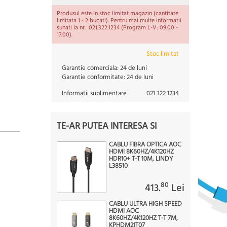
Produsul este in stoc limitat magazin (cantitate
limitata 1 - 2 bucati). Pentru mai multe informatii
sunati la nr. 021.322.1234 (Program L-V: 09.00 -
17.00).
Stoc limitat
Garantie comerciala:
24 de luni
Garantie conformitate:
24 de luni
Informatii suplimentare
021 322 1234
TE-AR PUTEA INTERESA SI
CABLU FIBRA OPTICA AOC
HDMI 8K60HZ/4K120HZ
HDR10+ T-T 10M, LINDY
L38510
80
413.
Lei
CABLU ULTRA HIGH SPEED
HDMI AOC
8K60HZ/4K120HZ T-T 7M,
KPHDM21T07