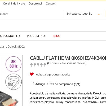
Conditii de livrare
Despre noi
Contact
CU PROMOTIILE!
PRODUSE NOI
BLOG
z 2m, Delock 81002
CABLU FLAT HDMI 8K60HZ/4K240
(
Fii primul care scrie un review
)
Adauga la produse favorite
Adauga in lista de comparatie (
0
/4)
Acest cablu de inalta calitate, de mare viteza, de la Delock, po
utilizat pentru conectarea dispozitivelor cu interfata HDMI, cum 
televizoare, playere Blu-ray, monitoare sau proiectoare....
Cite