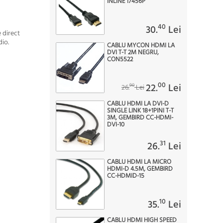
INLINE 17456P
40
30.
Lei
 direct
dio.
CABLU MYCON HDMI LA
DVI T-T 2M NEGRU,
CON5522
00
22.
Lei
90
26.
Lei
CABLU HDMI LA DVI-D
SINGLE LINK 18+1PINI T-T
3M, GEMBIRD CC-HDMI-
DVI-10
31
26.
Lei
CABLU HDMI LA MICRO
HDMI-D 4.5M, GEMBIRD
CC-HDMID-15
10
35.
Lei
CABLU HDMI HIGH SPEED