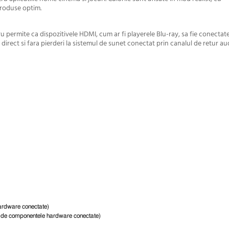
produse optim.
u permite ca dispozitivele HDMI, cum ar fi playerele Blu-ray, sa fie conectate
irect si fara pierderi la sistemul de sunet conectat prin canalul de retur au
ardware conectate)
i de componentele hardware conectate)