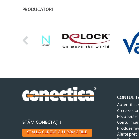
PRODUCATORI
CONTUL T
Autentifica
Creeaza co
Recuperare
STĂM CONECTAȚI!
Contul meu
Produse fav
STAI LA CURENT CU PROMOTIILE
Alerte pret