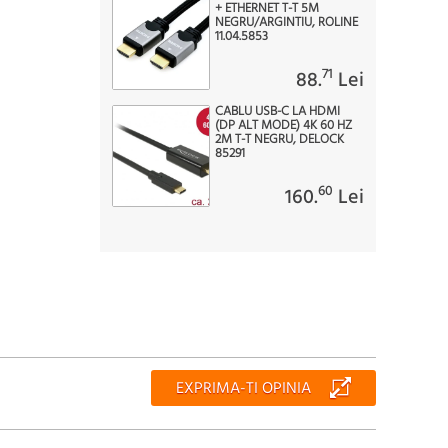
+ ETHERNET T-T 5M
NEGRU/ARGINTIU, ROLINE
11.04.5853
71
88.
Lei
CABLU USB-C LA HDMI
(DP ALT MODE) 4K 60 HZ
2M T-T NEGRU, DELOCK
85291
60
160.
Lei
EXPRIMA-TI OPINIA