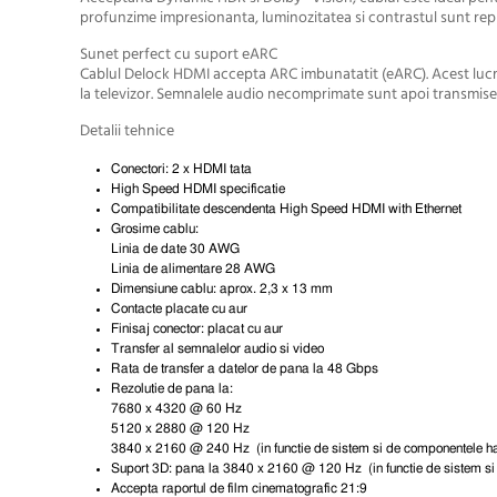
profunzime impresionanta, luminozitatea si contrastul sunt re
Sunet perfect cu suport eARC
Cablul Delock HDMI accepta
ARC imbunatatit
(eARC). Acest lucr
la televizor. Semnalele audio necomprimate sunt apoi transmise d
Detalii tehnice
Conectori: 2 x HDMI tata
High Speed HDMI specificatie
Compatibilitate descendenta High Speed HDMI with Ethernet
Grosime cablu:
Linia de date 30 AWG
Linia de alimentare 28 AWG
Dimensiune cablu: aprox. 2,3 x 13 mm
Contacte placate cu aur
Finisaj conector: placat cu aur
Transfer al semnalelor audio si video
Rata de transfer a datelor de pana la 48 Gbps
Rezolutie de pana la:
7680 x 4320 @ 60 Hz
5120 x 2880 @ 120 Hz
3840 x 2160 @ 240 Hz (in functie de sistem si de componentele h
Suport 3D: pana la 3840 x 2160 @ 120 Hz (in functie de sistem s
Accepta raportul de film cinematografic 21:9