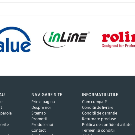
AU
NAVIGARE SITE
INFORMATII UTILE
re
Prima pagina
Cum cumpar?
nt
Despre noi
Conditii de livrare
 parola
Sitemap
Conditii de garantie
Promotii
Returnare produse
orite
Produse noi
Politica de confidentialitate
Contact
Termeni si conditii