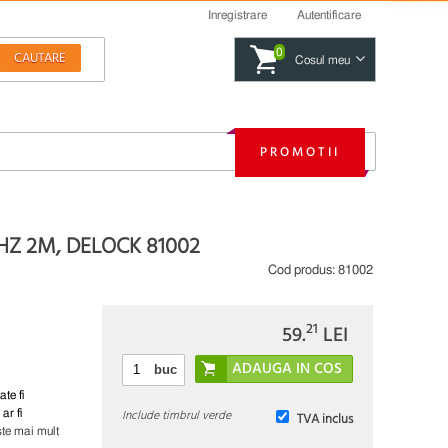
Inregistrare
Autentificare
0
Cosul meu
PROMOTII
HZ 2M, DELOCK 81002
Cod produs:
81002
21
59.
LEI
buc
ate fi
Include timbrul verde
ar fi
TVA inclus
ste mai mult