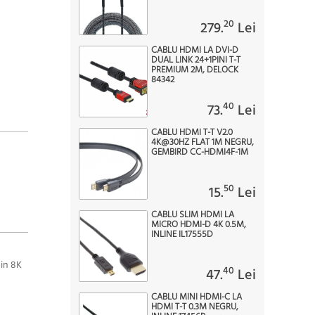
20
279.
Lei
CABLU HDMI LA DVI-D
DUAL LINK 24+1PINI T-T
PREMIUM 2M, DELOCK
84342
40
73.
Lei
CABLU HDMI T-T V2.0
4K@30HZ FLAT 1M NEGRU,
GEMBIRD CC-HDMI4F-1M
50
15.
Lei
CABLU SLIM HDMI LA
MICRO HDMI-D 4K 0.5M,
INLINE IL17555D
 in
8K
40
47.
Lei
CABLU MINI HDMI-C LA
HDMI T-T 0.3M NEGRU,