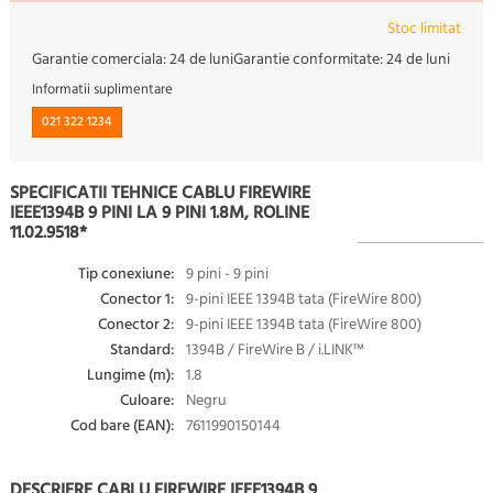
Stoc limitat
Garantie comerciala:
24 de luni
Garantie conformitate:
24 de luni
Informatii suplimentare
021 322 1234
SPECIFICATII TEHNICE CABLU FIREWIRE
IEEE1394B 9 PINI LA 9 PINI 1.8M, ROLINE
11.02.9518*
Tip conexiune:
9 pini - 9 pini
Conector 1:
9-pini IEEE 1394B tata (FireWire 800)
Conector 2:
9-pini IEEE 1394B tata (FireWire 800)
Standard:
1394B / FireWire B / i.LINK™
Lungime (m):
1.8
Culoare:
Negru
Cod bare (EAN):
7611990150144
DESCRIERE CABLU FIREWIRE IEEE1394B 9