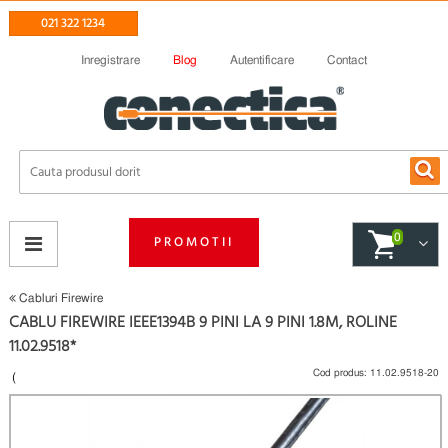
021 322 1234
Inregistrare
Blog
Autentificare
Contact
0
PROMOTII
Cabluri Firewire
CABLU FIREWIRE IEEE1394B 9 PINI LA 9 PINI 1.8M, ROLINE
11.02.9518*
Cod produs:
11.02.9518-20
(
Fii primul care scrie un review
)