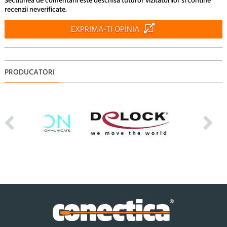
Sectiunea de comentarii este deschisa tuturor vizitatorilor si contine
recenzii neverificate.
EXPRIMA-TI OPINIA
PRODUCATORI