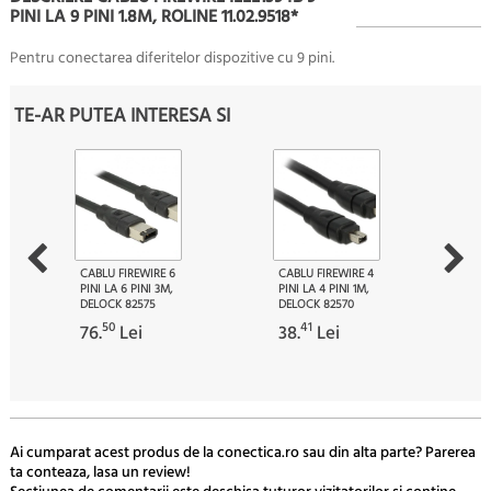
PINI LA 9 PINI 1.8M, ROLINE 11.02.9518*
Pentru conectarea diferitelor dispozitive cu 9 pini.
TE-AR PUTEA INTERESA SI
CABLU FIREWIRE 6
CABLU FIREWIRE 4
PINI LA 6 PINI 3M,
PINI LA 4 PINI 1M,
DELOCK 82575
DELOCK 82570
50
41
76.
Lei
38.
Lei
Ai cumparat acest produs de la conectica.ro sau din alta parte? Parerea
ta conteaza, lasa un review!