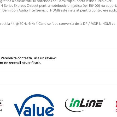
grafica a calculatorului notebook sau desktop suporta iesire audio over
l 4 Series Express Chipset pentru notebook-uri (adica Dell E6400) nu suporta
 Definition Audio Intel Serviciul HDMI) este instalat pentru controlere audio
orect la 4k @ 60Hz 4: 4: 4 Cand se face conversia de la DP / MDP la HDMI va
 Parerea ta conteaza, lasa un review!
ntine recenzii neverificate.