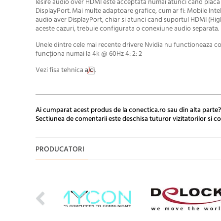
Iesire audio over HDMI este acceptata numai atunci cand placa 
DisplayPort. Mai multe adaptoare grafice, cum ar fi: Mobile Inte
audio aver DisplayPort, chiar si atunci cand suportul HDMI (High
aceste cazuri, trebuie configurata o conexiune audio separata.
Unele dintre cele mai recente drivere Nvidia nu functioneaza c
funcționa numai la 4k @ 60Hz 4: 2: 2
Vezi fisa tehnica
aici
.
Ai cumparat acest produs de la conectica.ro sau din alta parte?
Sectiunea de comentarii este deschisa tuturor vizitatorilor si co
PRODUCATORI