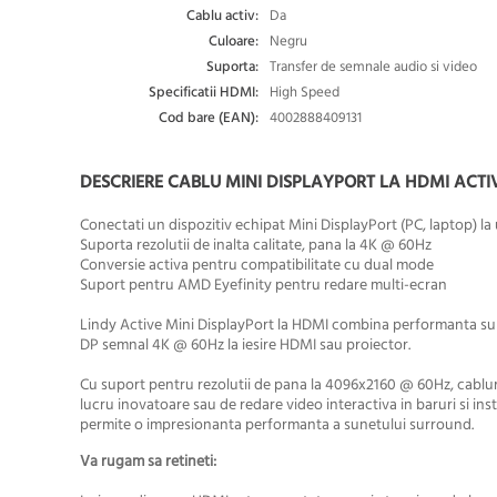
Cablu activ:
Da
Culoare:
Negru
Suporta:
Transfer de semnale audio si video
Specificatii HDMI:
High Speed
Cod bare (EAN):
4002888409131
DESCRIERE CABLU MINI DISPLAYPORT LA HDMI ACTIV 
Conectati un dispozitiv echipat Mini DisplayPort (PC, laptop) l
Suporta rezolutii de inalta calitate, pana la 4K @ 60Hz
Conversie activa pentru compatibilitate cu dual mode
Suport pentru AMD Eyefinity pentru redare multi-ecran
Lindy Active Mini DisplayPort la HDMI combina performanta super
DP semnal 4K @ 60Hz la iesire HDMI sau proiector.
Cu suport pentru rezolutii de pana la 4096x2160 @ 60Hz, cablur
lucru inovatoare sau de redare video interactiva in baruri si i
permite o impresionanta performanta a sunetului surround.
Va rugam sa retineti: