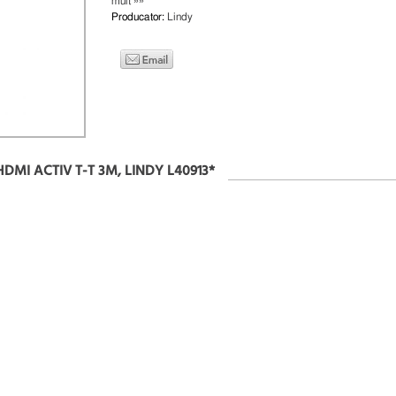
mult »»
Producator:
Lindy
HDMI ACTIV T-T 3M, LINDY L40913*