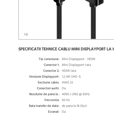
1
/2
SPECIFICATII TEHNICE CABLU MINI DISPLAYPORT LA 
Tip conexiune:
Mini Displayport - HDMI
Conector 1:
Mini Displayport tata
Conector 2:
HDMI tata
Versiune Displayport:
1.2 (4K UHD-1)
Sectiune cablu:
AWG 32
Conectori auriti:
Da
Rezolutie de pana la :
4096 x 2160 @ 60Hz
Frecventa:
60 Hz
Rata transfer de date:
de pana la 18 Gb/s
Ecranat:
Da