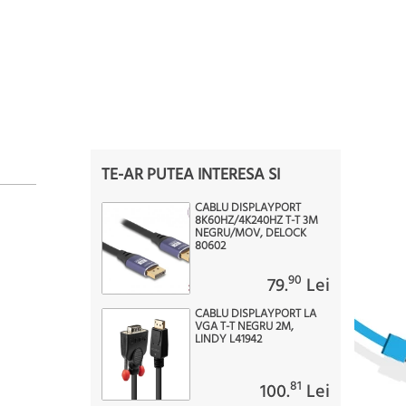
TE-AR PUTEA INTERESA SI
CABLU DISPLAYPORT
8K60HZ/4K240HZ T-T 3M
NEGRU/MOV, DELOCK
80602
90
79.
Lei
CABLU DISPLAYPORT LA
VGA T-T NEGRU 2M,
LINDY L41942
81
100.
Lei