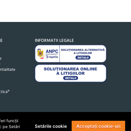
LE
INFORMATII LEGALE
e
e
ntialitate
tica®
ri funcții
Setările cookie
Acceptați cookie-uri
c pe Setări