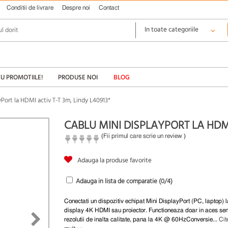
Conditii de livrare
Despre noi
Contact
CU PROMOTIILE!
PRODUSE NOI
BLOG
Port la HDMI activ T-T 3m, Lindy L40913*
CABLU MINI DISPLAYPORT LA HDMI 
(
Fii primul care scrie un review
)
Adauga la produse favorite
Adauga in lista de comparatie (
0
/4)
Conectati un dispozitiv echipat Mini DisplayPort (PC, laptop) l
display 4K HDMI sau proiector. Functioneaza doar in aces se
rezolutii de inalta calitate, pana la 4K @ 60HzConversie...
Cit