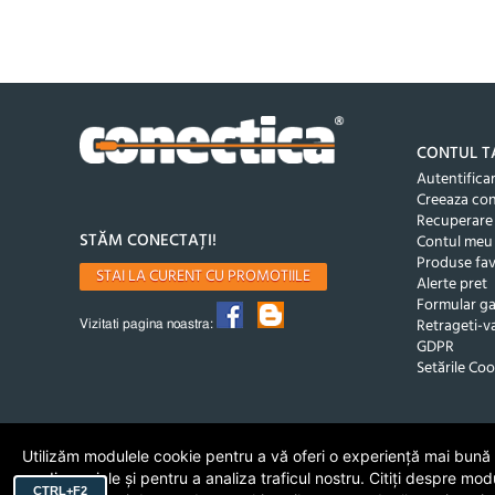
CONTUL T
Autentifica
Creeaza co
Recuperare
STĂM CONECTAȚI!
Contul meu
Produse fav
STAI LA CURENT CU PROMOTIILE
Alerte pret
Formular ga
Retrageti-va
Vizitati pagina noastra:
GDPR
Setările Coo
Utilizăm modulele cookie pentru a vă oferi o experiență mai bună de
media sociale și pentru a analiza traficul nostru. Citiți despre mod
CTRL+F2