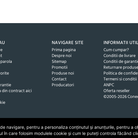
AU
NAVIGARE SITE
INFORMATII UTI
re
Prima pagina
Cum cumpar?
nt
Despre noi
Conditii de livrare
 parola
Sitemap
Conditii de garanti
Promotii
Returnare produs
orite
Produse noi
Politica de confide
Contact
Termeni si conditii
rantie
Producatori
ANPC
 din contract aici
Oferta reseller
©2005-2026 Conec
kie
 navigare, pentru a personaliza conținutul și anunțurile, pentru a ofe
ul în care folosim modulele cookie și cum le puteți controla făcând cli