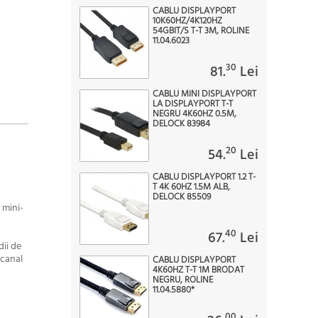
CABLU DISPLAYPORT
10K60HZ/4K120HZ
54GBIT/S T-T 3M, ROLINE
11.04.6023
30
81.
Lei
CABLU MINI DISPLAYPORT
LA DISPLAYPORT T-T
NEGRU 4K60HZ 0.5M,
DELOCK 83984
20
54.
Lei
CABLU DISPLAYPORT 1.2 T-
T 4K 60HZ 1.5M ALB,
DELOCK 85509
 mini-
40
67.
Lei
ii de
-canal
CABLU DISPLAYPORT
4K60HZ T-T 1M BRODAT
NEGRU, ROLINE
11.04.5880*
00