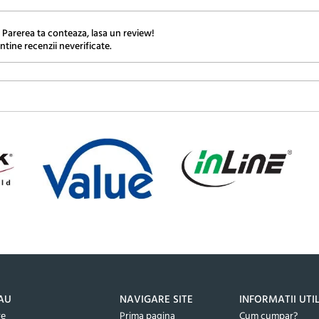
 Parerea ta conteaza, lasa un review!
ntine recenzii neverificate.
AU
NAVIGARE SITE
INFORMATII UTI
re
Prima pagina
Cum cumpar?