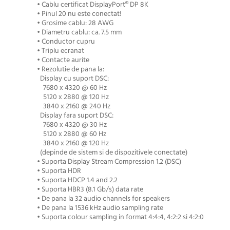
• Cablu certificat DisplayPort® DP 8K
• Pinul 20 nu este conectat!
• Grosime cablu: 28 AWG
• Diametru cablu: ca. 7.5 mm
• Conductor cupru
• Triplu ecranat
• Contacte aurite
• Rezolutie de pana la:
Display cu suport DSC:
7680 x 4320 @ 60 Hz
5120 x 2880 @ 120 Hz
3840 x 2160 @ 240 Hz
Display fara suport DSC:
7680 x 4320 @ 30 Hz
5120 x 2880 @ 60 Hz
3840 x 2160 @ 120 Hz
(depinde de sistem si de dispozitivele conectate)
• Suporta Display Stream Compression 1.2 (DSC)
• Suporta HDR
• Suporta HDCP 1.4 and 2.2
• Suporta HBR3 (8.1 Gb/s) data rate
• De pana la 32 audio channels for speakers
• De pana la 1536 kHz audio sampling rate
• Suporta colour sampling in format 4:4:4, 4:2:2 si 4:2:0