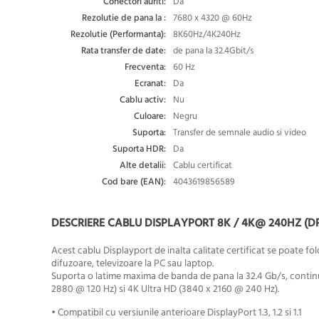
Conectori auriti:
Da
Rezolutie de pana la :
7680 x 4320 @ 60Hz
Rezolutie (Performanta):
8K60Hz/4K240Hz
Rata transfer de date:
de pana la 32.4Gbit/s
Frecventa:
60 Hz
Ecranat:
Da
Cablu activ:
Nu
Culoare:
Negru
Suporta:
Transfer de semnale audio si video
Suporta HDR:
Da
Alte detalii:
Cablu certificat
Cod bare (EAN):
4043619856589
DESCRIERE CABLU DISPLAYPORT 8K / 4K@ 240HZ (DP
Acest cablu Displayport de inalta calitate certificat se poate fo
difuzoare, televizoare la PC sau laptop.
Suporta o latime maxima de banda de pana la 32.4 Gb/s, continut 
2880 @ 120 Hz) si 4K Ultra HD (3840 x 2160 @ 240 Hz).
• Compatibil cu versiunile anterioare DisplayPort 1.3, 1.2 si 1.1