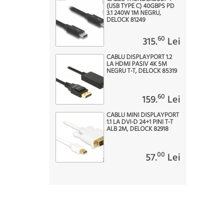
(USB TYPE C) 40GBPS PD
3.1 240W 1M NEGRU,
DELOCK 81249
60
315.
Lei
CABLU DISPLAYPORT 1.2
LA HDMI PASIV 4K 5M
NEGRU T-T, DELOCK 85319
60
159.
Lei
CABLU MINI DISPLAYPORT
1.1 LA DVI-D 24+1 PINI T-T
ALB 2M, DELOCK 82918
00
57.
Lei