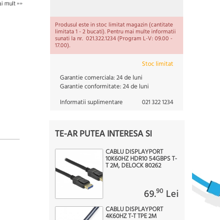
i mult »»
Produsul este in stoc limitat magazin (cantitate
limitata 1 - 2 bucati). Pentru mai multe informatii
sunati la nr. 021.322.1234 (Program L-V: 09.00 -
17.00).
Stoc limitat
Garantie comerciala:
24 de luni
Garantie conformitate:
24 de luni
Informatii suplimentare
021 322 1234
TE-AR PUTEA INTERESA SI
CABLU DISPLAYPORT
10K60HZ HDR10 54GBPS T-
T 2M, DELOCK 80262
90
69.
Lei
CABLU DISPLAYPORT
4K60HZ T-T TPE 2M