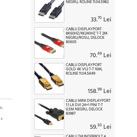
NEGRU, ROLINE 11.04.5982
70
33.
Lei
CABLU DISPLAYPORT
8K60HZ/4K240HZ T-T 2M
NEGRU/ROSU, DELOCK
80605
49
70.
Lei
CABLU DISPLAYPORT
GOLD 4K V1.2 T-T 10M,
ROLINE 11.04.5649
99
158.
Lei
CABLU MINI DISPLAYPORT
1.1 LA DVI 24+1 PINI T-T
e,
0.5M NEGRU, DELOCK
83987
 x
30
59.
Lei
CABLU THUNDERBOLT 4