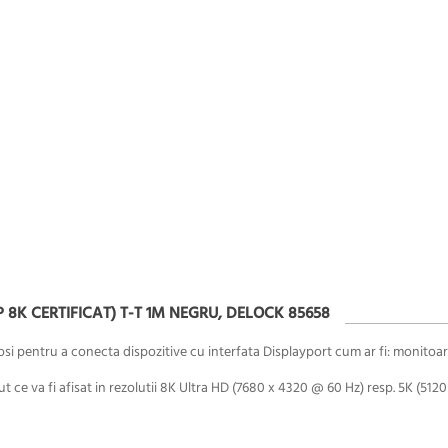
 8K CERTIFICAT) T-T 1M NEGRU, DELOCK 85658
losi pentru a conecta dispozitive cu interfata Displayport cum ar fi: monitoar
ce va fi afisat in rezolutii 8K Ultra HD (7680 x 4320 @ 60 Hz) resp. 5K (5120