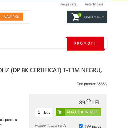
Inregistrare
Autentificare
0
Cosul meu
PROMOTII
HZ (DP 8K CERTIFICAT) T-T 1M NEGRU,
Cod produs:
85658
00
89.
LEI
buc
losi pentru a
Include timbrul verde
e,
TVA inclus