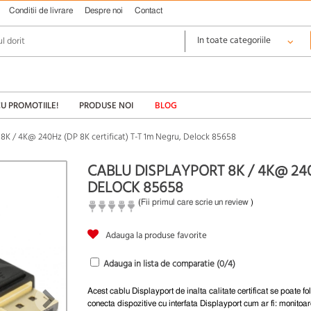
Conditii de livrare
Despre noi
Contact
CU PROMOTIILE!
PRODUSE NOI
BLOG
 8K / 4K@ 240Hz (DP 8K certificat) T-T 1m Negru, Delock 85658
CABLU DISPLAYPORT 8K / 4K@ 240
DELOCK 85658
(
Fii primul care scrie un review
)
Adauga la produse favorite
Adauga in lista de comparatie (
0
/4)
Acest cablu Displayport de inalta calitate certificat se poate fo
conecta dispozitive cu interfata Displayport cum ar fi: monitoar