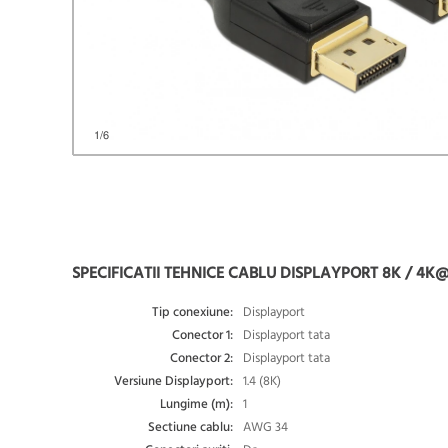
1
/6
SPECIFICATII TEHNICE CABLU DISPLAYPORT 8K / 4K@
Tip conexiune:
Displayport
Conector 1:
Displayport tata
Conector 2:
Displayport tata
Versiune Displayport:
1.4 (8K)
Lungime (m):
1
Sectiune cablu:
AWG 34