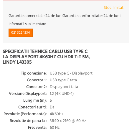
Stoc limitat
Garantie comerciala:
24 de luni
Garantie conformitate:
24 de luni
Informatii suplimentare
021 322 1234
SPECIFICATII TEHNICE CABLU USB TYPE C
LA DISPLAYPORT 4K60HZ CU HDR T-T 5M,
LINDY L43305
Tip conexiune:
USB type C - Displayport
Conector 1:
USB type C tata
Conector 2:
Displayport tata
Versiune Displayport:
1.2 (4K UHD-1)
Lungime (m):
5
Conectori auriti:
Da
Rezolutie (Performanta):
4K60Hz
Rezolutie de pana la :
3840 x 2160 @ 60 Hz
Frecventa:
60 Hz