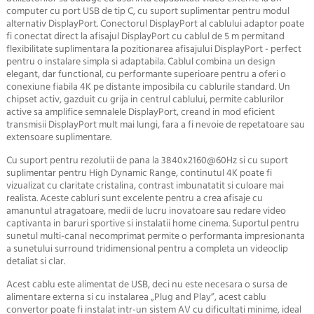
computer cu port USB de tip C, cu suport suplimentar pentru modul
alternativ DisplayPort. Conectorul
DisplayPort
al cablului adaptor poate
fi conectat direct la afisajul
DisplayPort
cu cablul de 5 m permitand
flexibilitate suplimentara la pozitionarea afisajului
DisplayPort
- perfect
pentru o instalare simpla si adaptabila. Cablul combina un design
elegant, dar functional, cu performante superioare pentru a oferi o
conexiune fiabila 4K pe distante imposibila cu cablurile standard. Un
chipset activ, gazduit cu grija in centrul cablului, permite cablurilor
active sa amplifice semnalele
DisplayPort
, creand in mod eficient
transmisii
DisplayPort
mult mai lungi, fara a fi nevoie de repetatoare sau
extensoare suplimentare.
Cu suport pentru rezolutii de pana la
3840x2160@60Hz
si cu suport
suplimentar pentru High Dynamic Range, continutul 4K poate fi
vizualizat cu claritate cristalina, contrast imbunatatit si culoare mai
realista. Aceste cabluri sunt excelente pentru a crea afisaje cu
amanuntul atragatoare, medii de lucru inovatoare sau redare video
captivanta in baruri sportive si instalatii home cinema. Suportul pentru
sunetul multi-canal necomprimat permite o performanta impresionanta
a sunetului surround tridimensional pentru a completa un videoclip
detaliat si clar.
Acest cablu este alimentat de USB, deci nu este necesara o sursa de
alimentare externa si cu instalarea „Plug and Play”, acest cablu
convertor poate fi instalat intr-un sistem AV cu dificultati minime, ideal