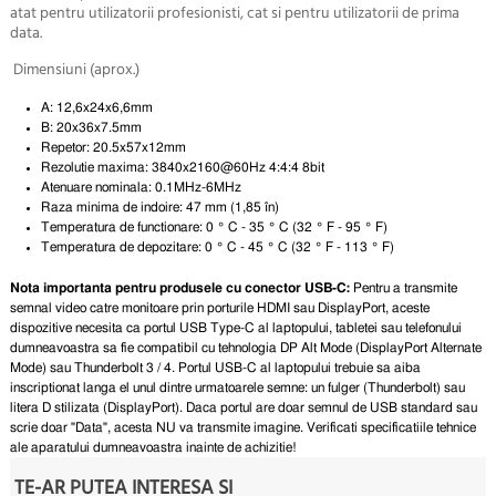
atat pentru utilizatorii profesionisti, cat si pentru utilizatorii de prima
data.
Dimensiuni (aprox.)
A: 12,6x24x6,6mm
B:
20x36x7.5mm
Repetor: 20.5x57x12mm
Rezolutie maxima:
3840x2160@60Hz 4:4:4 8bit
Atenuare nominala:
0.1MHz-6MHz
Raza minima de indoire: 47 mm (1,85 în)
Temperatura de functionare: 0 ° C - 35 ° C (32 ° F - 95 ° F)
Temperatura de depozitare: 0 ° C - 45 ° C (32 ° F - 113 ° F)
Nota importanta pentru produsele cu conector USB-C:
Pentru a transmite
semnal video catre monitoare prin porturile HDMI sau DisplayPort, aceste
dispozitive necesita ca portul USB Type-C al laptopului, tabletei sau telefonului
dumneavoastra sa fie compatibil cu tehnologia DP Alt Mode (DisplayPort Alternate
Mode) sau Thunderbolt 3 / 4. Portul USB-C al laptopului trebuie sa aiba
inscriptionat langa el unul dintre urmatoarele semne: un fulger (Thunderbolt) sau
litera D stilizata (DisplayPort). Daca portul are doar semnul de USB standard sau
scrie doar "Data", acesta NU va transmite imagine. Verificati specificatiile tehnice
ale aparatului dumneavoastra inainte de achizitie!
TE-AR PUTEA INTERESA SI