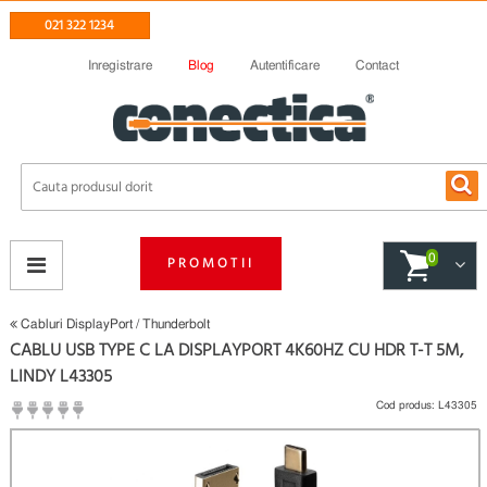
021 322 1234
Inregistrare
Blog
Autentificare
Contact
0
PROMOTII
Cabluri DisplayPort / Thunderbolt
CABLU USB TYPE C LA DISPLAYPORT 4K60HZ CU HDR T-T 5M,
LINDY L43305
Cod produs:
L43305
(
Fii primul care scrie un review