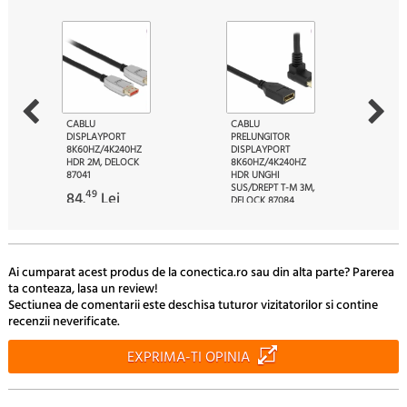
CABLU
CABLU
DISPLAYPORT
PRELUNGITOR
8K60HZ/4K240HZ
DISPLAYPORT
HDR 2M, DELOCK
8K60HZ/4K240HZ
87041
HDR UNGHI
SUS/DREPT T-M 3M,
49
84.
Lei
DELOCK 87084
30
69.
Lei
Ai cumparat acest produs de la conectica.ro sau din alta parte? Parerea
ta conteaza, lasa un review!
Sectiunea de comentarii este deschisa tuturor vizitatorilor si contine
recenzii neverificate.
EXPRIMA-TI OPINIA