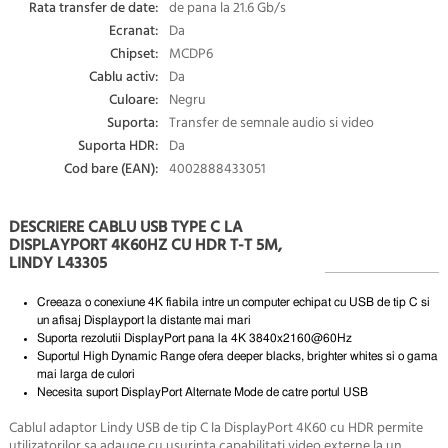
Rata transfer de date:
de pana la 21.6 Gb/s
Ecranat:
Da
Chipset:
MCDP6
Cablu activ:
Da
Culoare:
Negru
Suporta:
Transfer de semnale audio si video
Suporta HDR:
Da
Cod bare (EAN):
4002888433051
DESCRIERE CABLU USB TYPE C LA
DISPLAYPORT 4K60HZ CU HDR T-T 5M,
LINDY L43305
Creeaza o conexiune 4K fiabila intre un computer echipat cu USB de tip C si
un afisaj Displayport la distante mai mari
Suporta rezolutii
DisplayPort
pana la 4K
3840x2160@60Hz
Suportul High Dynamic Range ofera deeper blacks, brighter whites si o gama
mai larga de culori
Necesita suport DisplayPort Alternate Mode de catre portul USB
Cablul adaptor Lindy USB de tip C la
DisplayPort
4K60 cu HDR permite
utilizatorilor sa adauge cu usurinta capabilitati video externe la un