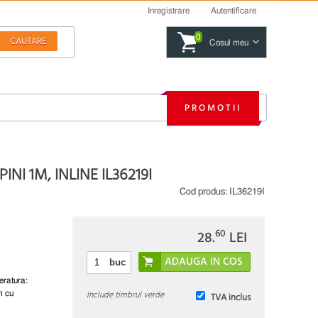
Inregistrare
Autentificare
0
Cosul meu
PROMOTII
I 1M, INLINE IL36219I
Cod produs:
IL36219I
60
28.
LEI
buc
eratura:
Include timbrul verde
m cu
TVA inclus