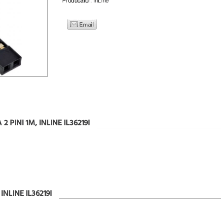
Producator:
InLine
PINI 1M, INLINE IL36219I
NLINE IL36219I