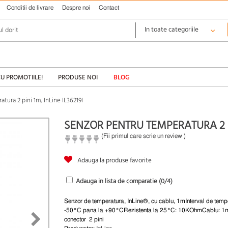
Conditii de livrare
Despre noi
Contact
CU PROMOTIILE!
PRODUSE NOI
BLOG
tura 2 pini 1m, InLine IL36219I
SENZOR PENTRU TEMPERATURA 2 PIN
(
Fii primul care scrie un review
)
Adauga la produse favorite
Adauga in lista de comparatie (
0
/4)
Senzor de temperatura, InLine®, cu cablu, 1mInterval de temp
-50°C pana la +90°CRezistenta la 25°C: 10KOhmCablu: 1
conector 2 pini