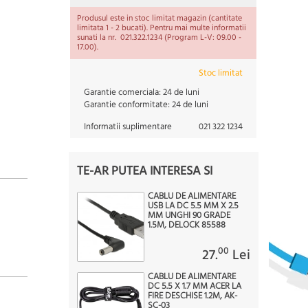
Produsul este in stoc limitat magazin (cantitate
limitata 1 - 2 bucati). Pentru mai multe informatii
sunati la nr. 021.322.1234 (Program L-V: 09.00 -
17.00).
Stoc limitat
Garantie comerciala:
24 de luni
Garantie conformitate:
24 de luni
Informatii suplimentare
021 322 1234
TE-AR PUTEA INTERESA SI
CABLU DE ALIMENTARE
USB LA DC 5.5 MM X 2.5
MM UNGHI 90 GRADE
1.5M, DELOCK 85588
00
27.
Lei
CABLU DE ALIMENTARE
DC 5.5 X 1.7 MM ACER LA
FIRE DESCHISE 1.2M, AK-
SC-03