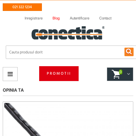
021 322 1234
Inregistrare
Blog
Autentificare
Contact
0
PROMOTII
OPINIA TA