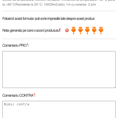
la +90°CRezistenta la 25°C: 10KOhmCablu: 1m cu conector 2 pini
Folosind acest formular poti scrie impresiile tale despre acest produs:
*
Nota generala pe care o acorzi produsului
:
*
Comentariu PRO
:
*
Comentariu CONTRA
: