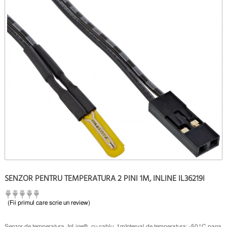
SENZOR PENTRU TEMPERATURA 2 PINI 1M, INLINE IL36219I
(Fii primul care scrie un review)
Senzor de temperatura, InLine®, cu cablu, 1mInterval de temperatura: -50°C pana