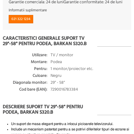
Garantie comerciala:
24 de luni
Garantie conformitate:
24 de luni
Informatii suplimentare
021 322 1234
CARACTERISTICI GENERALE SUPORT TV
29"-58" PENTRU PODEA, BARKAN S320.B
Utilizare:
TV / monitor
Montare:
Podea
Pentru:
1 monitor/proiector etc.
Culoare:
Negru
Diagonala monitor:
29" - 58"
Cod bare (EAN):
7290016783384
DESCRIERE SUPORT TV 29"-58" PENTRU
PODEA, BARKAN S320.B
Un suport de masa elegant pentru a inlocui picioarele televizorului.
Include un mecanism patentat pentru a se potrivi diferitelor tipuri de ecrane si