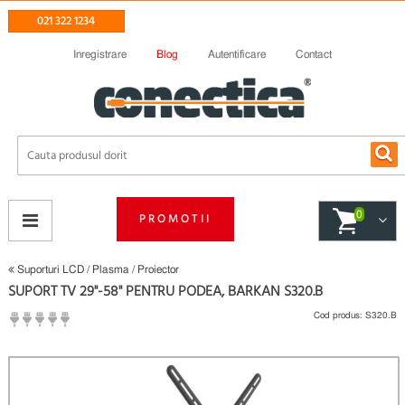
021 322 1234
Inregistrare
Blog
Autentificare
Contact
0
PROMOTII
Suporturi LCD / Plasma / Proiector
SUPORT TV 29"-58" PENTRU PODEA, BARKAN S320.B
Cod produs:
S320.B
(
Fii primul care scrie un review
)