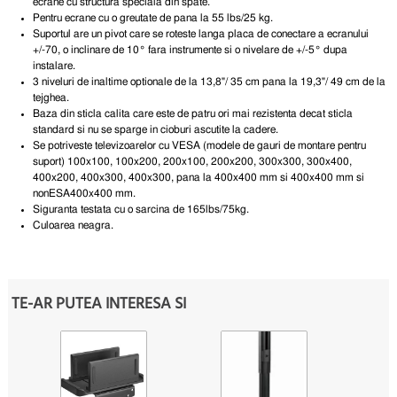
ecrane cu structura speciala din spate.
Pentru ecrane cu o greutate de pana la 55 lbs/25 kg.
Suportul are un pivot care se roteste langa placa de conectare a ecranului
+/-70, o inclinare de 10° fara instrumente si o nivelare de +/-5° dupa
instalare.
3 niveluri de inaltime optionale de la 13,8"/ 35 cm pana la 19,3"/ 49 cm de la
tejghea.
Baza din sticla calita care este de patru ori mai rezistenta decat sticla
standard si nu se sparge in cioburi ascutite la cadere.
Se potriveste televizoarelor cu VESA (modele de gauri de montare pentru
suport) 100x100, 100x200, 200x100, 200x200, 300x300, 300x400,
400x200, 400x300, 400x300, pana la 400x400 mm si 400x400 mm si
nonESA400x400 mm.
Siguranta testata cu o sarcina de 165lbs/75kg.
Culoarea neagra.
TE-AR PUTEA INTERESA SI