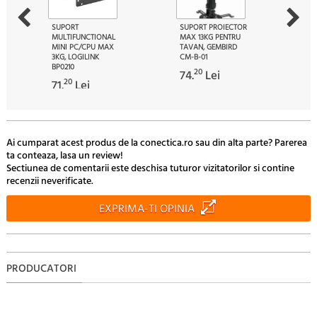
SUPORT
SUPORT PROIECTOR
MULTIFUNCTIONAL
MAX 13KG PENTRU
MINI PC/CPU MAX
TAVAN, GEMBIRD
3KG, LOGILINK
CM-B-01
BP0210
20
74.
Lei
20
71.
Lei
Ai cumparat acest produs de la conectica.ro sau din alta parte? Parerea
ta conteaza, lasa un review!
Sectiunea de comentarii este deschisa tuturor vizitatorilor si contine
recenzii neverificate.
EXPRIMA-TI OPINIA
PRODUCATORI