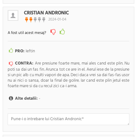
Doresc sa fiu anuntat pe e-mail cand apar noi comentarii
CRISTIAN ANDRONIC
2024-01-04
RENUNTA
TRIMITE
A fost util acest mesaj?
PRO:
Ieftin
CONTRA:
Are presiune foarte mare, mai ales cand este plin. Nu
poti sa dai un fas fin. Arunca tot ce are in el. Aerul iese de la presiune
si un pic alb cu multi vapori de apa. Deci daca vrei sa dai fas-fas usor
nu ai nici o sansa, doar la final de golire. Iar cand este plin jetul este
foarte mare si da cu recul zici ca-i arma.
Alte detalii:
-