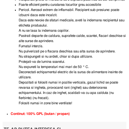
Foarte eficient pentru curatarea locurilor greu accesibile
Pericol. Aerosol extrem de inflamabil. Recipient sub presiune: poate
izbucni daca este incalzit.
Daca este nevoie de sfaturi medicale, aveti la indemana recipientul sau
eticheta produsului.
A nu se lasa la indemana copiilor.
Pastrati departe de caldura, suprafete calde, scantei, flacari deschise si
alte surse de aprindere.
Fumatul interzis.
Nu pulverizati pe o flacara deschisa sau alta sursa de aprindere.
Nu strapungeti si nu ardeti, chiar si dupa utilizare.
Protejati-va de lumina soarelui.
Nu expuneti la temperaturi mai mari de 50 ° C.
Deconectati echipamentul electric de la sursa de alimentare inainte de
utilizare.
Depozitati si folositi numai in pozitie verticala, gazul lichid se poate
revarsa si ingheta, provocand rani (inghet) sau deteriorarea
echipamentului. In caz de inghet, scaldati-va cu apa calduta (nu
fierbinte) (nu frecati).
Folositi numai in zone bine ventilate!
Continut: 100% GPL (butan / propan)