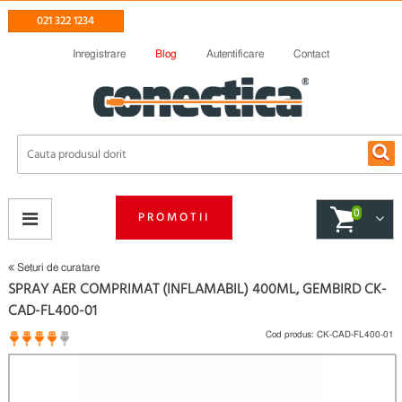
021 322 1234
Inregistrare
Blog
Autentificare
Contact
0
PROMOTII
Seturi de curatare
SPRAY AER COMPRIMAT (INFLAMABIL) 400ML, GEMBIRD CK-
CAD-FL400-01
Cod produs:
CK-CAD-FL400-01
3 opinii
(
)