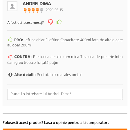
Doresc sa fiu anuntat pe e-mail cand apar noi comentarii
ANDREI DIMA
2020-05-15
RENUNTA
TRIMITE
A fost util acest mesaj?
PRO:
Ieftine chiar F ieftine Capacitate 400ml fata de altele care
au doar 200ml
CONTRA:
Presiunea aerului cam mica Tevusca de precizie întra
cam greu trebuie forțată puțin
Alte detalii:
Per total ok mai ales prețul
Doresc sa fiu anuntat pe e-mail cand apar noi comentarii
Folosesti acest produs? Lasa o opinie pentru alti cumparatori.
RENUNTA
TRIMITE