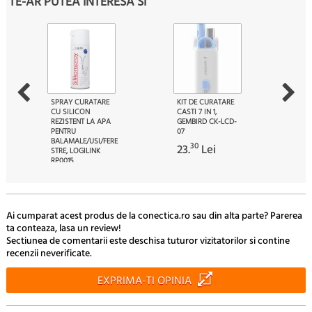
TE-AR PUTEA INTERESA SI
SPRAY CURATARE
KIT DE CURATARE
CU SILICON
CASTI 7 IN 1,
REZISTENT LA APA
GEMBIRD CK-LCD-
PENTRU
07
BALAMALE/USI/FERE
30
23.
Lei
STRE, LOGILINK
RP0015
80
31.
Lei
Ai cumparat acest produs de la conectica.ro sau din alta parte? Parerea
ta conteaza, lasa un review!
Sectiunea de comentarii este deschisa tuturor vizitatorilor si contine
recenzii neverificate.
EXPRIMA-TI OPINIA