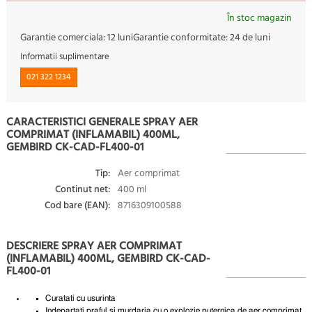
În stoc magazin
Garantie comerciala:
12 luni
Garantie conformitate:
24 de luni
Informatii suplimentare
021 322 1234
CARACTERISTICI GENERALE SPRAY AER
COMPRIMAT (INFLAMABIL) 400ML,
GEMBIRD CK-CAD-FL400-01
Tip:
Aer comprimat
Continut net:
400 ml
Cod bare (EAN):
8716309100588
DESCRIERE SPRAY AER COMPRIMAT
(INFLAMABIL) 400ML, GEMBIRD CK-CAD-
FL400-01
Curatati cu usurinta
Indepartati praful si murdaria cu o explozie puternica de aer comprimat