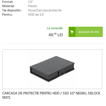
Format:
3.5"
Material:
Plastic
Tip dispozitiv:
Husa/Carcasa protectie
Pentru:
HDD de 3.5"
La comandă
49.
00
LEI
CARCASA DE PROTECTIE PENTRU HDD / SSD 3.5" NEGRU, DELOCK
18372