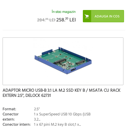
În stoc magazin
258.
20
LEI
284.
LEI
00
ADAPTOR MICRO USB-B 3.1 LA M.2 SSD KEY B / MSATA CU RACK
EXTERN 2.5", DELOCK 62731
Format:
2.5"
Conector
1 x SuperSpeed USB 10 Gbps (USB
extern:
3.2...
Conector intern:
1 x 67 pini M.2 key B slot;1 x...