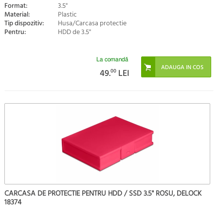
Format:
3.5"
Material:
Plastic
Tip dispozitiv:
Husa/Carcasa protectie
Pentru:
HDD de 3.5"
La comandă
49.
00
LEI
CARCASA DE PROTECTIE PENTRU HDD / SSD 3.5" ROSU, DELOCK
18374