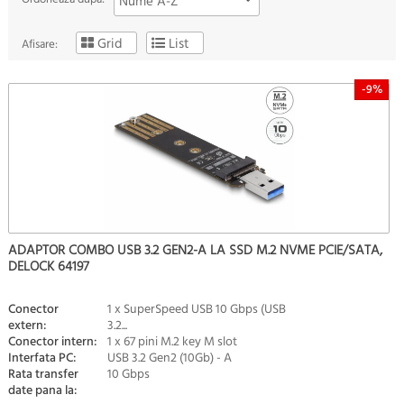
Nume A-Z
Grid
List
Afisare:
-9%
ADAPTOR COMBO USB 3.2 GEN2-A LA SSD M.2 NVME PCIE/SATA,
DELOCK 64197
Conector
1 x SuperSpeed USB 10 Gbps (USB
extern:
3.2...
Conector intern:
1 x 67 pini M.2 key M slot
Interfata PC:
USB 3.2 Gen2 (10Gb) - A
Rata transfer
10 Gbps
date pana la: