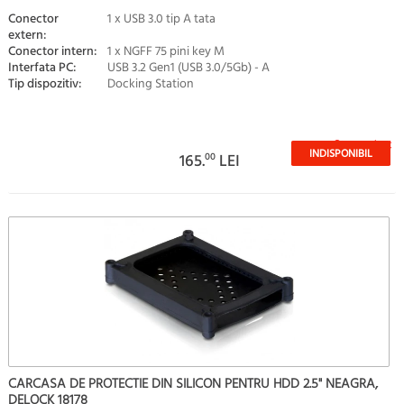
Conector
1 x USB 3.0 tip A tata
extern:
Conector intern:
1 x NGFF 75 pini key M
Interfata PC:
USB 3.2 Gen1 (USB 3.0/5Gb) - A
Tip dispozitiv:
Docking Station
Stoc epuizat
INDISPONIBIL
165.
00
LEI
CARCASA DE PROTECTIE DIN SILICON PENTRU HDD 2.5" NEAGRA,
DELOCK 18178