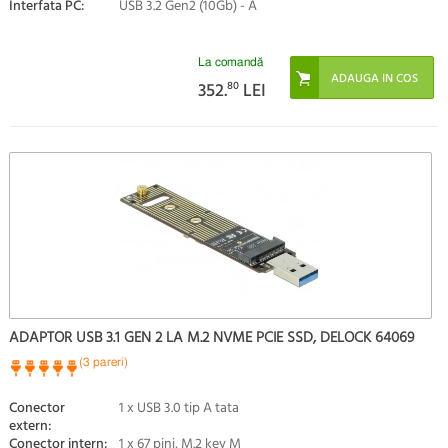
Interfata PC:
USB 3.2 Gen2 (10Gb) - A
La comandă
352.
80
LEI
ADAPTOR USB 3.1 GEN 2 LA M.2 NVME PCIE SSD, DELOCK 64069
(3 pareri)
Conector
1 x USB 3.0 tip A tata
extern:
Conector intern:
1 x 67 pini, M.2 key M