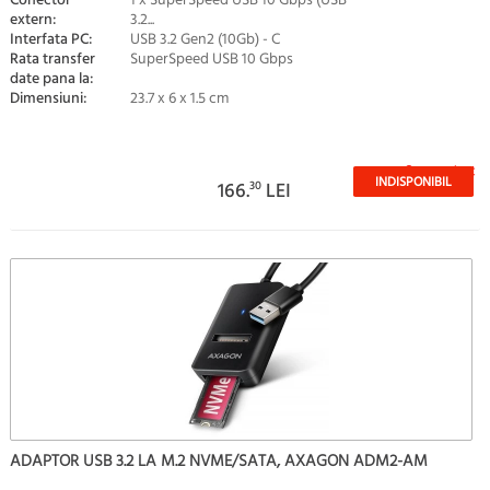
Conector
1 x SuperSpeed USB 10 Gbps (USB
extern:
3.2...
Interfata PC:
USB 3.2 Gen2 (10Gb) - C
Rata transfer
SuperSpeed USB 10 Gbps
date pana la:
Dimensiuni:
23.7 x 6 x 1.5 cm
Stoc epuizat
INDISPONIBIL
166.
30
LEI
ADAPTOR USB 3.2 LA M.2 NVME/SATA, AXAGON ADM2-AM