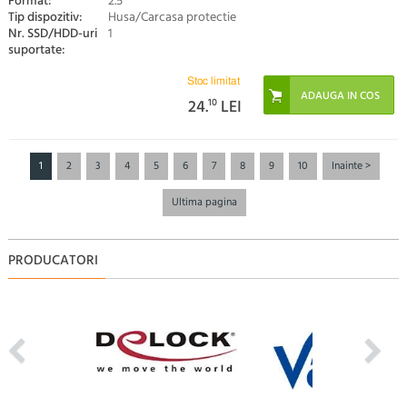
Format:
2.5"
Tip dispozitiv:
Husa/Carcasa protectie
Nr. SSD/HDD-uri
1
suportate:
Stoc limitat
24.
10
LEI
1
2
3
4
5
6
7
8
9
10
Inainte >
Ultima pagina
PRODUCATORI