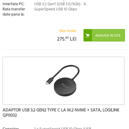
Interfata PC:
USB 3.2 Gen1 (USB 3.0/5Gb) - A
Rata transfer
SuperSpeed USB 10 Gbps
date pana la:
Stoc limitat
275.
60
LEI
ADAPTOR USB 3.2 GEN2 TYPE C LA M.2 NVME + SATA, LOGILINK
QP0032