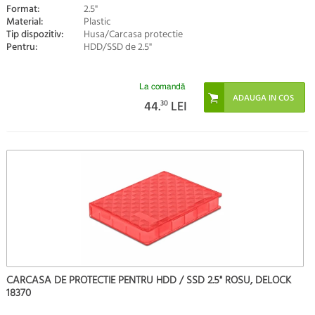
Format:
2.5"
Material:
Plastic
Tip dispozitiv:
Husa/Carcasa protectie
Pentru:
HDD/SSD de 2.5"
La comandă
44.
30
LEI
CARCASA DE PROTECTIE PENTRU HDD / SSD 2.5" ROSU, DELOCK
18370