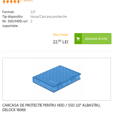
(1 pareri)
Format:
2.5"
Tip dispozitiv:
Husa/Carcasa protectie
Nr. SSD/HDD-uri
2
suportate:
Stoc limitat
22.
80
LEI
CARCASA DE PROTECTIE PENTRU HDD / SSD 2.5" ALBASTRU,
DELOCK 18369