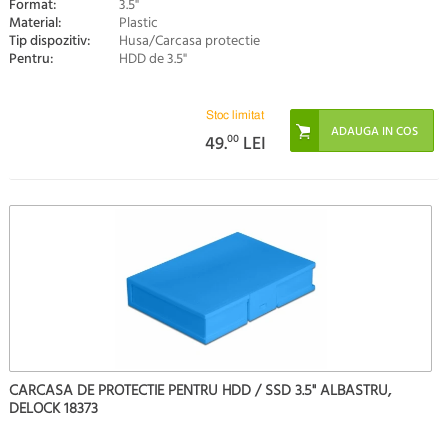
Format:
3.5"
Material:
Plastic
Tip dispozitiv:
Husa/Carcasa protectie
Pentru:
HDD de 3.5"
Stoc limitat
49.
00
LEI
CARCASA DE PROTECTIE PENTRU HDD / SSD 3.5" ALBASTRU,
DELOCK 18373