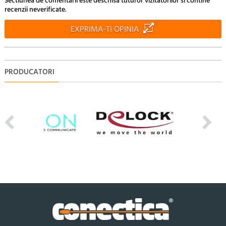
Sectiunea de comentarii este deschisa tuturor vizitatorilor si contine
recenzii neverificate.
EXPRIMA-TI OPINIA
PRODUCATORI