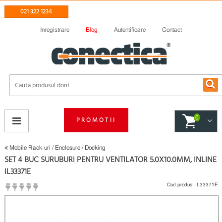
021 322 1234
Inregistrare
Blog
Autentificare
Contact
0
PROMOTII
Mobile Rack-uri / Enclosure / Docking
SET 4 BUC SURUBURI PENTRU VENTILATOR 5.0X10.0MM, INLINE
IL33371E
Cod produs:
IL33371E
(
Fii primul care scrie un review