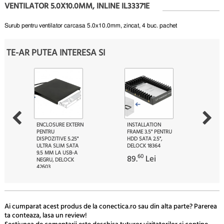
VENTILATOR 5.0X10.0MM, INLINE IL33371E
Surub pentru ventilator carcasa 5.0x10.0mm, zincat, 4 buc.
pachet
TE-AR PUTEA INTERESA SI
ENCLOSURE EXTERN
INSTALLATION
PENTRU
FRAME 3.5" PENTRU
DISPOZITIVE 5.25"
HDD SATA 2.5",
ULTRA SLIM SATA
DELOCK 18364
9.5 MM LA USB-A
60
89.
Lei
NEGRU, DELOCK
42603
89
132.
Lei
Ai cumparat acest produs de la conectica.ro sau din alta parte? Parerea
ta conteaza, lasa un review!