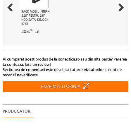
RACK MOBIL INTERN
5.25" PENTRU 3.5"
HDD SATA, DELOCK
47191
80
205.
Lei
Ai cumparat acest produs de la conectica.ro sau din alta parte? Parerea
ta conteaza, lasa un review!
Sectiunea de comentarii este deschisa tuturor vizitatorilor si contine
recenzii neverificate.
EXPRIMA-TI OPINIA
PRODUCATORI