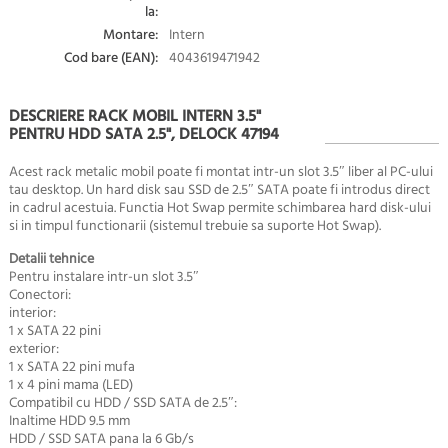
la:
Montare:
Intern
Cod bare (EAN):
4043619471942
DESCRIERE RACK MOBIL INTERN 3.5"
PENTRU HDD SATA 2.5", DELOCK 47194
Acest rack metalic mobil poate fi montat intr-un slot 3.5″ liber al PC-ului
tau desktop. Un hard disk sau SSD de 2.5″ SATA poate fi introdus direct
in cadrul acestuia. Functia Hot Swap permite schimbarea hard disk-ului
si in timpul functionarii (sistemul trebuie sa suporte Hot Swap).
Detalii tehnice
Pentru instalare intr-un slot 3.5″
Conectori:
interior:
1 x SATA 22 pini
exterior:
1 x SATA 22 pini mufa
1 x 4 pini mama (LED)
Compatibil cu HDD / SSD SATA de 2.5″:
Inaltime HDD 9.5 mm
HDD / SSD SATA pana la 6 Gb/s