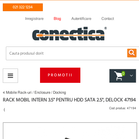
021 322 1234
Inregistrare
Blog
Autentificare
Contact
0
PROMOTII
Mobile Rack-uri / Enclosure / Docking
RACK MOBIL INTERN 3.5" PENTRU HDD SATA 2.5", DELOCK 47194
Cod produs:
47194
(
Fii primul care scrie un review
)