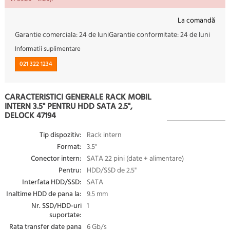
La comandă
Garantie comerciala:
24 de luni
Garantie conformitate:
24 de luni
Informatii suplimentare
021 322 1234
CARACTERISTICI GENERALE RACK MOBIL
INTERN 3.5" PENTRU HDD SATA 2.5",
DELOCK 47194
Tip dispozitiv:
Rack intern
Format:
3.5"
Conector intern:
SATA 22 pini (date + alimentare)
Pentru:
HDD/SSD de 2.5"
Interfata HDD/SSD:
SATA
Inaltime HDD de pana la:
9.5 mm
Nr. SSD/HDD-uri
1
suportate:
Rata transfer date pana
6 Gb/s