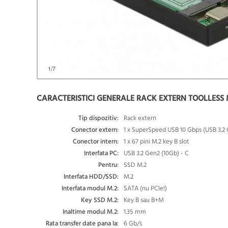
1
/7
CARACTERISTICI GENERALE RACK EXTERN TOOLLESS M.
Tip dispozitiv:
Rack extern
Conector extern:
1 x SuperSpeed USB 10 Gbps (USB 3.2
Conector intern:
1 x 67 pini M.2 key B slot
Interfata PC:
USB 3.2 Gen2 (10Gb) - C
Pentru:
SSD M.2
Interfata HDD/SSD:
M.2
Interfata modul M.2:
SATA (nu PCIe!)
Key SSD M.2:
Key B sau B+M
Inaltime modul M.2:
1.35 mm
Rata transfer date pana la:
6 Gb/s