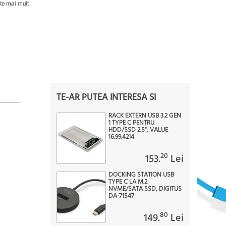
te mai mult
TE-AR PUTEA INTERESA SI
RACK EXTERN USB 3.2 GEN
1 TYPE C PENTRU
HDD/SSD 2.5", VALUE
16.99.4214
20
153.
Lei
DOCKING STATION USB
TYPE C LA M.2
NVME/SATA SSD, DIGITUS
DA-71547
80
149.
Lei