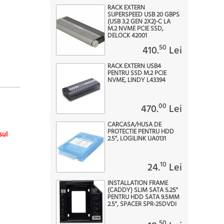
RACK EXTERN
SUPERSPEED USB 20 GBPS
(USB 3.2 GEN 2X2)-C LA
M.2 NVME PCIE SSD,
DELOCK 42001
50
410.
Lei
RACK EXTERN USB4
PENTRU SSD M.2 PCIE
NVME, LINDY L43394
00
470.
Lei
CARCASA/HUSA DE
PROTECTIE PENTRU HDD
sul
2.5", LOGILINK UA0131
10
24.
Lei
INSTALLATION FRAME
(CADDY) SLIM SATA 5.25"
PENTRU HDD SATA 9.5MM
2.5", SPACER SPR-25DVDI
50