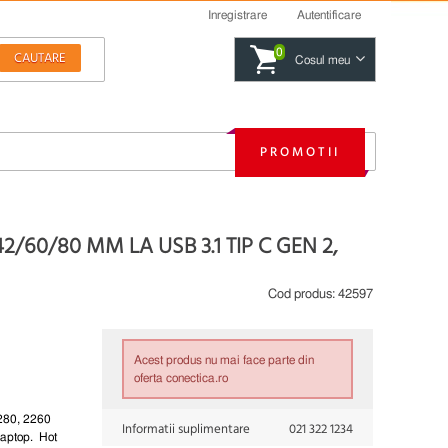
Inregistrare
Autentificare
0
Cosul meu
PROMOTII
/60/80 MM LA USB 3.1 TIP C GEN 2,
Cod produs:
42597
Acest produs nu mai face parte din
oferta conectica.ro
2280, 2260
Informatii suplimentare
021 322 1234
laptop. Hot