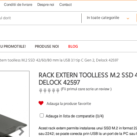
Conditii de livrare
Despre noi
Contact
CU PROMOTIILE!
PRODUSE NOI
BLOG
tern toolless M.2 SSD 42/60/80 mm la USB 3.1 tip C Gen 2, Delock 42597
RACK EXTERN TOOLLESS M.2 SSD 42
DELOCK 42597
(
Fii primul care scrie un review
)
Adauga la produse favorite
Adauga in lista de comparatie (
0
/4)
Acest rack extern permite instalarea unui SSD M.2 in format 
sau 2242; se poate conecta prin USB la un port de la PC sau 