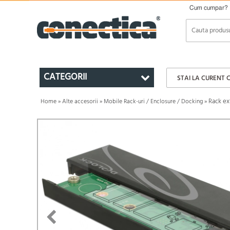
Cum cumpar?
CATEGORII
STAI LA CURENT 
Rack ex
Home
»
Alte accesorii
»
Mobile Rack-uri / Enclosure / Docking
»