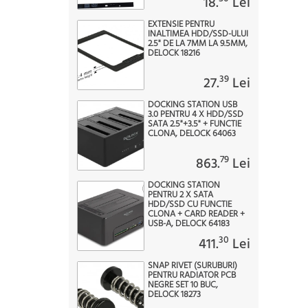
18.
Lei
EXTENSIE PENTRU
INALTIMEA HDD/SSD-ULUI
2.5" DE LA 7MM LA 9.5MM,
DELOCK 18216
39
27.
Lei
DOCKING STATION USB
3.0 PENTRU 4 X HDD/SSD
SATA 2.5"+3.5" + FUNCTIE
CLONA, DELOCK 64063
79
863.
Lei
DOCKING STATION
PENTRU 2 X SATA
HDD/SSD CU FUNCTIE
CLONA + CARD READER +
USB-A, DELOCK 64183
30
411.
Lei
SNAP RIVET (SURUBURI)
PENTRU RADIATOR PCB
NEGRE SET 10 BUC,
DELOCK 18273