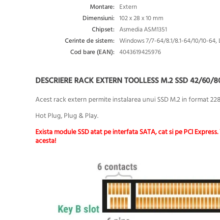
Montare:
Extern
Dimensiuni:
102 x 28 x 10 mm
Chipset:
Asmedia ASM1351
Cerinte de sistem:
Windows 7/7-64/8.1/8.1-64/10/10-64, L
Cod bare (EAN):
4043619425976
DESCRIERE RACK EXTERN TOOLLESS M.2 SSD 42/60/80
Acest rack extern permite instalarea unui SSD M.2 in format 228
Hot Plug, Plug & Play.
Exista module SSD atat pe interfata SATA, cat si pe PCI Express. 
acesta!