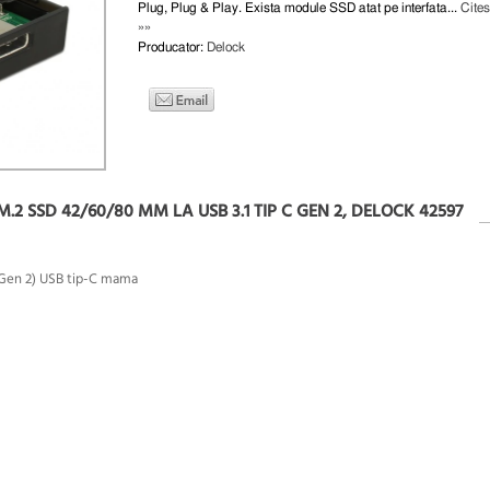
Plug, Plug & Play. Exista module SSD atat pe interfata...
Cites
»»
Producator:
Delock
2 SSD 42/60/80 MM LA USB 3.1 TIP C GEN 2, DELOCK 42597
 Gen 2) USB tip-C mama