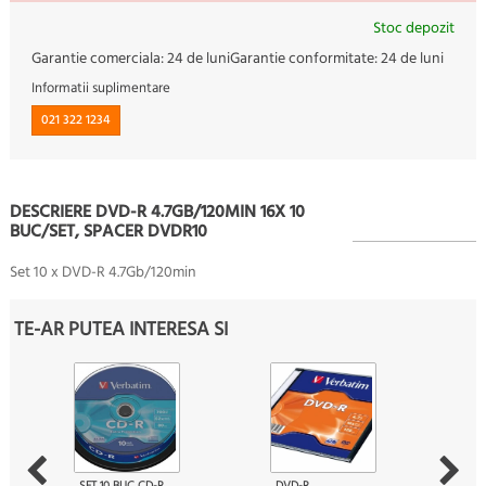
Stoc depozit
Garantie comerciala:
24 de luni
Garantie conformitate:
24 de luni
Informatii suplimentare
021 322 1234
DESCRIERE DVD-R 4.7GB/120MIN 16X 10
BUC/SET, SPACER DVDR10
Set 10 x DVD-R 4.7Gb/120min
TE-AR PUTEA INTERESA SI
SET 10 BUC CD-R
DVD-R