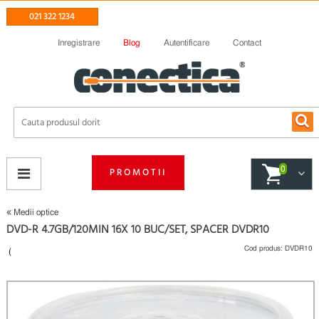
021 322 1234
Inregistrare
Blog
Autentificare
Contact
0
PROMOTII
Medii optice
DVD-R 4.7GB/120MIN 16X 10 BUC/SET, SPACER DVDR10
Cod produs:
DVDR10
(
Fii primul care scrie un review
)