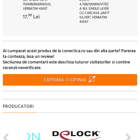
700MB/80MIN/52X,
4.7GB/120MIN/VITEZ
VERBATIM 43437
A 16X SINGLE LAYER
CU CARCASA „MATT
99
17.
Lei
SILVER”, VERBATIM
43547
46
3.
Lei
Ai cumparat acest produs de la conectica.ro sau din alta parte? Parerea
ta conteaza, lasa un review!
Sectiunea de comentarii este deschisa tuturor vizitatorilor si contine
recenzii neverificate.
EXPRIMA-TI OPINIA
PRODUCATORI