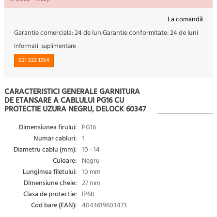
La comandă
Garantie comerciala:
24 de luni
Garantie conformitate:
24 de luni
Informatii suplimentare
021 322 1234
CARACTERISTICI GENERALE GARNITURA
DE ETANSARE A CABLULUI PG16 CU
PROTECTIE UZURA NEGRU, DELOCK 60347
Dimensiunea firului:
PG16
Numar cabluri:
1
Diametru cablu (mm):
10 - 14
Culoare:
Negru
Lungimea filetului:
10 mm
Dimensiune cheie:
27 mm
Clasa de protectie:
IP68
Cod bare (EAN):
4043619603473