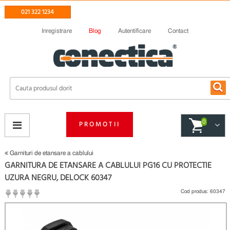
021 322 1234
Inregistrare
Blog
Autentificare
Contact
0
PROMOTII
Garnituri de etansare a cablului
GARNITURA DE ETANSARE A CABLULUI PG16 CU PROTECTIE
UZURA NEGRU, DELOCK 60347
Cod produs:
60347
(
Fii primul care scrie un review