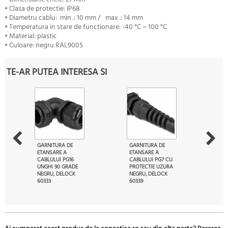
• Clasa de protectie: IP68
• Diametru cablu: min .: 10 mm / max .: 14 mm
• Temperatura in stare de functionare: -40 °C ~ 100 °C
• Material: plastic
• Culoare: negru RAL9005
TE-AR PUTEA INTERESA SI
GARNITURA DE
GARNITURA DE
ETANSARE A
ETANSARE A
CABLULUI PG16
CABLULUI PG7 CU
UNGHI 90 GRADE
PROTECTIE UZURA
NEGRU, DELOCK
NEGRU, DELOCK
60333
60339
39
60
27.
Lei
12.
Lei