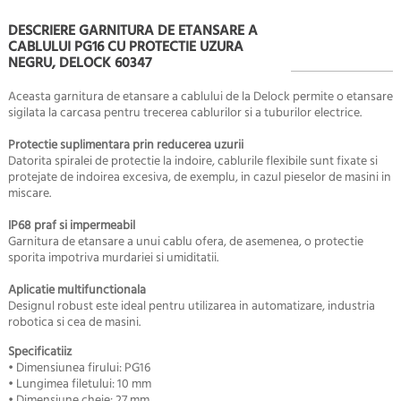
DESCRIERE GARNITURA DE ETANSARE A
CABLULUI PG16 CU PROTECTIE UZURA
NEGRU, DELOCK 60347
Aceasta garnitura de etansare a cablului de la Delock permite o etansare
sigilata la carcasa pentru trecerea cablurilor si a tuburilor electrice.
Protectie suplimentara prin reducerea uzurii
Datorita spiralei de protectie la indoire, cablurile flexibile sunt fixate si
protejate de indoirea excesiva, de exemplu, in cazul pieselor de masini in
miscare.
IP68 praf si impermeabil
Garnitura de etansare a unui cablu ofera, de asemenea, o protectie
sporita impotriva murdariei si umiditatii.
Aplicatie multifunctionala
Designul robust este ideal pentru utilizarea in automatizare, industria
robotica si cea de masini.
Specificatiiz
• Dimensiunea firului:
PG16
• Lungimea filetului: 10 mm
• Dimensiune cheie: 27 mm