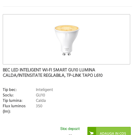
BEC LED INTELIGENT WI-FI SMART GU10 LUMINA
CALDA/INTENSITATE REGLABILA, TP-LINK TAPO L610
Tip bec:
Inteligent
Soclu:
GU10
Tip lumina:
Calda
Flux luminos
350
(lm):
Stoc depozit