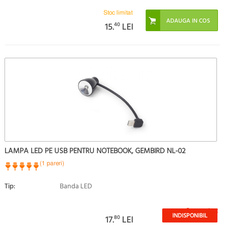
Stoc limitat
15.
40
LEI
LAMPA LED PE USB PENTRU NOTEBOOK, GEMBIRD NL-02
(1 pareri)
Tip:
Banda LED
Stoc epuizat
INDISPONIBIL
17.
80
LEI