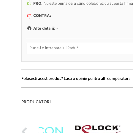
PRO:
Nu este prima oară când colaborez cu această firmă ș
CONTRA:
Alte detalii:
-
Doresc sa fiu anuntat pe e-mail cand apar noi comentarii
Folosesti acest produs? Lasa o opinie pentru alti cumparatori.
PRODUCATORI