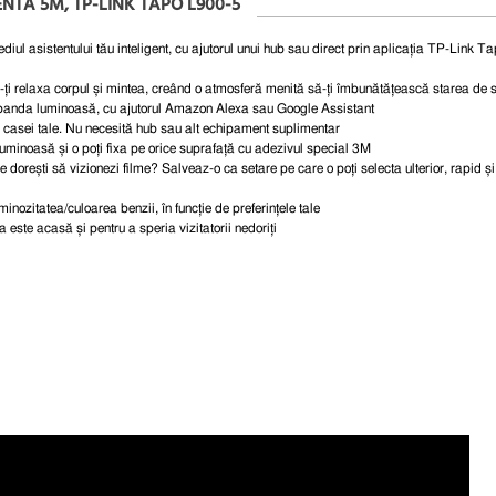
NTA 5M, TP-LINK TAPO L900-5
iul asistentului tău inteligent, cu ajutorul unui hub sau direct prin aplicația TP-Link Ta
ți relaxa corpul și mintea, creând o atmosferă menită să-ți îmbunătățească starea de s
a banda luminoasă, cu ajutorul Amazon Alexa sau Google Assistant
casei tale. Nu necesită hub sau alt echipament suplimentar
uminoasă și o poți fixa pe orice suprafață cu adezivul special 3M
 dorești să vizionezi filme? Salveaz-o ca setare pe care o poți selecta ulterior, rapid și
ozitatea/culoarea benzii, în funcție de preferințele tale
 este acasă și pentru a speria vizitatorii nedoriți