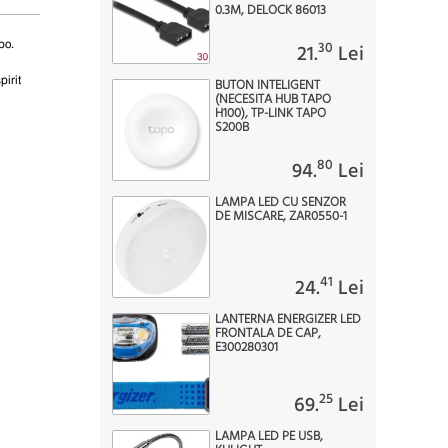
0.3M, DELOCK 86013
30
po.
21.
Lei
pirit
BUTON INTELIGENT
(NECESITA HUB TAPO
H100), TP-LINK TAPO
S200B
80
94.
Lei
LAMPA LED CU SENZOR
DE MISCARE, ZAR0550-1
41
24.
Lei
LANTERNA ENERGIZER LED
FRONTALA DE CAP,
E300280301
25
69.
Lei
LAMPA LED PE USB,