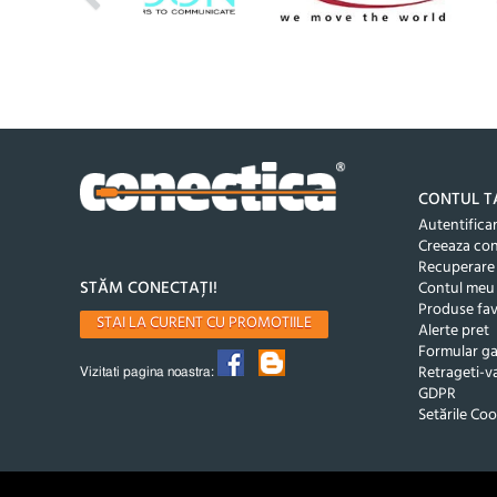
CONTUL T
Autentifica
Creeaza co
Recuperare
STĂM CONECTAȚI!
Contul meu
Produse fav
STAI LA CURENT CU PROMOTIILE
Alerte pret
Formular ga
Retrageti-va
Vizitati pagina noastra:
GDPR
Setările Coo