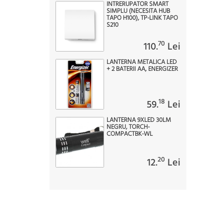
INTRERUPATOR SMART
SIMPLU (NECESITA HUB
TAPO H100), TP-LINK TAPO
S210
70
110.
Lei
LANTERNA METALICA LED
+ 2 BATERII AA, ENERGIZER
18
59.
Lei
LANTERNA 9XLED 30LM
NEGRU, TORCH-
COMPACTBK-WL
20
12.
Lei