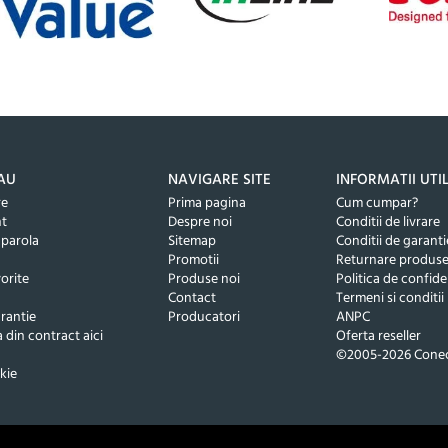
AU
NAVIGARE SITE
INFORMATII UTI
re
Prima pagina
Cum cumpar?
nt
Despre noi
Conditii de livrare
 parola
Sitemap
Conditii de garanti
Promotii
Returnare produs
orite
Produse noi
Politica de confide
Contact
Termeni si conditii
rantie
Producatori
ANPC
 din contract aici
Oferta reseller
©2005-2026 Conec
kie