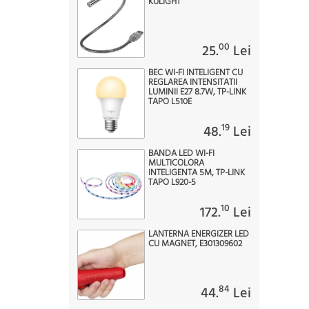
KULIGHT
00
25.
Lei
BEC WI-FI INTELIGENT CU
REGLAREA INTENSITATII
LUMINII E27 8.7W, TP-LINK
TAPO L510E
19
48.
Lei
BANDA LED WI-FI
MULTICOLORA
INTELIGENTA 5M, TP-LINK
TAPO L920-5
10
172.
Lei
LANTERNA ENERGIZER LED
CU MAGNET, E301309602
84
44.
Lei