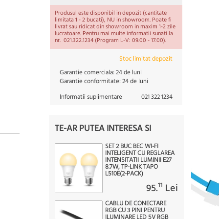
Produsul este disponibil in depozit (cantitate
limitata 1 - 2 bucati), NU in showroom. Poate fi
livrat sau ridicat din showroom in maxim 1-2 zile
lucratoare. Pentru mai multe informatii sunati la
nr. 021.322.1234 (Program L-V: 09.00 - 17.00).
Stoc limitat depozit
Garantie comerciala:
24 de luni
Garantie conformitate:
24 de luni
Informatii suplimentare
021 322 1234
TE-AR PUTEA INTERESA SI
SET 2 BUC BEC WI-FI
INTELIGENT CU REGLAREA
INTENSITATII LUMINII E27
8.7W, TP-LINK TAPO
L510E(2-PACK)
11
95.
Lei
CABLU DE CONECTARE
RGB CU 3 PINI PENTRU
ILUMINARE LED 5V RGB