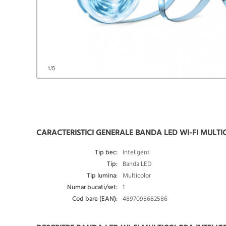
1
/5
CARACTERISTICI GENERALE BANDA LED WI-FI MULTIC
Tip bec:
Inteligent
Tip:
Banda LED
Tip lumina:
Multicolor
Numar bucati/set:
1
Cod bare (EAN):
4897098682586