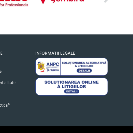
LE
INFORMATII LEGALE
e
e
ntialitate
tica®