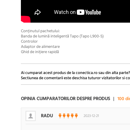
Conținutul pachetului:
Banda de lumină inteligentă Tapo (Tapo L900-5)
Controlor
Adaptor de alimentare
Ghid de inițiere rapidă
Ai cumparat acest produs de la conectica.ro sau din alta parte?
Sectiunea de comentarii este deschisa tuturor vizitatorilor si co
OPINIA CUMPARATORILOR DESPRE PRODUS
|
100
di
RADU
2023-12-21