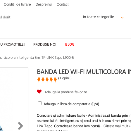
Conditii de livrare
Despre noi
Contact
CU PROMOTIILE!
PRODUSE NOI
BLOG
ulticolora inteligenta 5m, TP-LINK Tapo L900-5
BANDA LED WI-FI MULTICOLORA IN
(
1 opinii
)
Adauga la produse favorite
Adauga in lista de comparatie (
0
/4)
Conectare și administrare facile - Administrează banda prin i
asistentului tău inteligent, cu ajutorul unui hub sau direct prin 
Link Tapo. Controlează banda luminoasă...
Citeste mai mult »