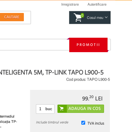
Inregistrare
Autentificare
0
Cosul meu
PROMOTII
TELIGENTA 5M, TP-LINK TAPO L900-5
Cod produs:
TAPO L900-5
20
99.
LEI
buc
ntermediul
Include timbrul verde
aplicația TP-
TVA inclus
»