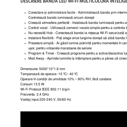
DESCRIERE BANDA LED WI-FI MULTICOLORA INTELIGE
Conectare și administrare facile
- Administrează banda prin intermed
Controlează banda luminoasă oricum dorești
Creează atmosfera perfectă
- Instalează banda luminoasă pentru a-
Control vocal
- Utilizează comenzi vocale simple pentru a control
Nu necesită Hub -
Conectează banda la rețeaua Wi-Fi securizată a 
Instalare flexibilă
- Poți alege orice lungime dorești să aibă banda l
Presetare simplă
- Ai găsit lumina potrivită pentru momentele în care
ușor, pentru viitoarele maratoane de seriale
Program & Timer
- Creează programe pentru a activa/dezactiva lumin
Mod Away
- Aprinde luminile la întâmplare pentru a părea că cineva
Dimensiune:
5000*10*1.6 mm
Temperatură de operare
-15 ºC~ 40 ºC
Operare în condiții de umiditate
10% ~ 90% RH, fără condens
Consum
13.5 W
Wi-Fi Protocol
IEEE 802.11 b/g/n
Frecventa
2.4 GHz
Vooltaj input
220-240 V, 50/60 Hz