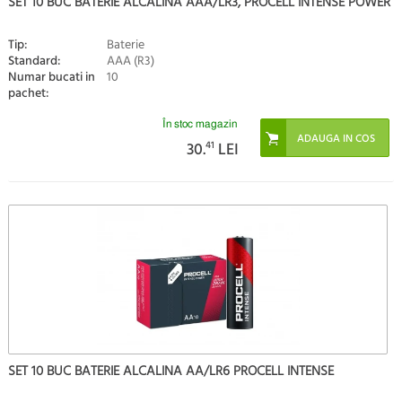
SET 10 BUC BATERIE ALCALINA AAA/LR3, PROCELL INTENSE POWER
Tip:
Baterie
Standard:
AAA (R3)
Numar bucati in
10
pachet:
În stoc magazin
30.
41
LEI
SET 10 BUC BATERIE ALCALINA AA/LR6 PROCELL INTENSE