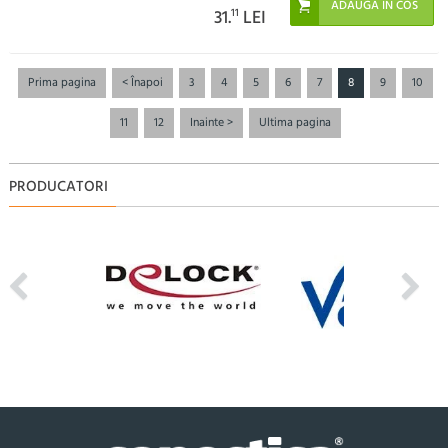
31.
11
LEI
Prima pagina
< Înapoi
3
4
5
6
7
8
9
10
11
12
Inainte >
Ultima pagina
PRODUCATORI