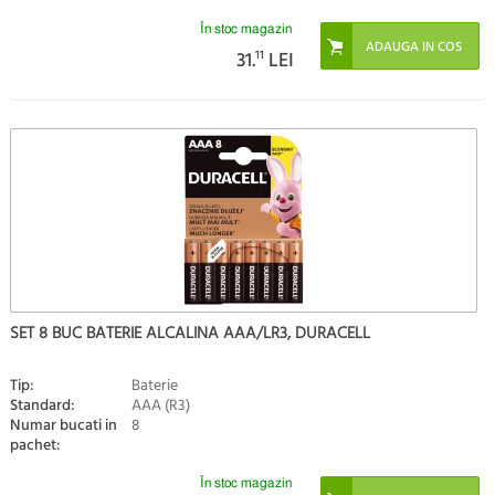
În stoc magazin
31.
11
LEI
SET 8 BUC BATERIE ALCALINA AAA/LR3, DURACELL
Tip:
Baterie
Standard:
AAA (R3)
Numar bucati in
8
pachet:
În stoc magazin