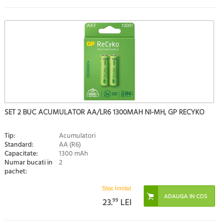
SET 2 BUC ACUMULATOR AA/LR6 1300MAH NI-MH, GP RECYKO
Tip:
Acumulatori
Standard:
AA (R6)
Capacitate:
1300 mAh
Numar bucati in
2
pachet:
Stoc limitat
23.
99
LEI