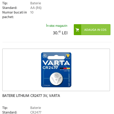
Tip:
Baterie
Standard:
AA (R6)
Numar bucati in
10
pachet:
În stoc magazin
30.
41
LEI
BATERIE LITHIUM CR2477 3V, VARTA
Tip:
Baterie
Standard:
CR2477