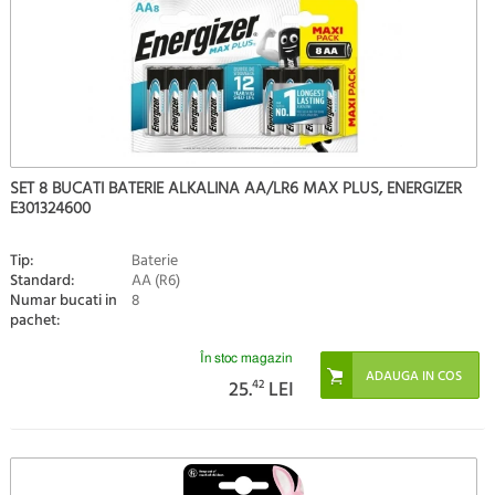
SET 8 BUCATI BATERIE ALKALINA AA/LR6 MAX PLUS, ENERGIZER
E301324600
Tip:
Baterie
Standard:
AA (R6)
Numar bucati in
8
pachet:
În stoc magazin
25.
42
LEI