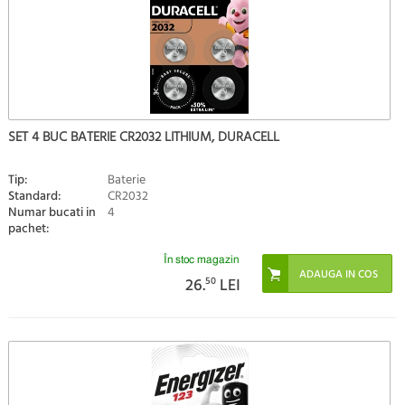
SET 4 BUC BATERIE CR2032 LITHIUM, DURACELL
Tip:
Baterie
Standard:
CR2032
Numar bucati in
4
pachet:
În stoc magazin
26.
50
LEI