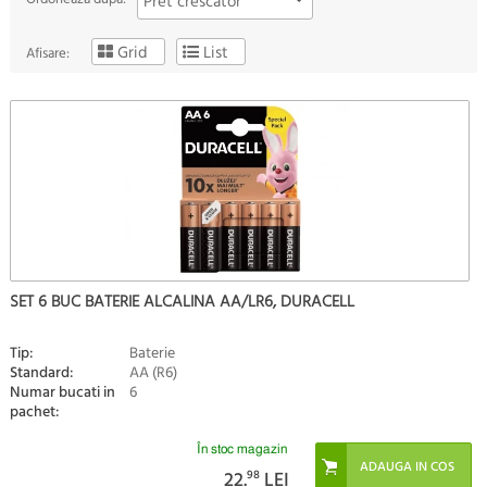
Pret crescator
Grid
List
Afisare:
SET 6 BUC BATERIE ALCALINA AA/LR6, DURACELL
Tip:
Baterie
Standard:
AA (R6)
Numar bucati in
6
pachet:
În stoc magazin
22.
98
LEI