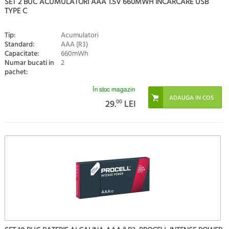
SET 2 BUC ACUMULATORI AAA 1.5V 660MWH INCARCARE USB
TYPE C
Tip:
Acumulatori
Standard:
AAA (R3)
Capacitate:
660mWh
Numar bucati in
2
pachet:
În stoc magazin
29.
00
LEI