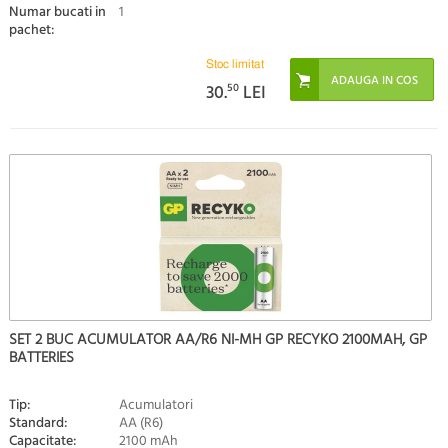
Numar bucati in
1
pachet:
Stoc limitat
30.
50
LEI
SET 2 BUC ACUMULATOR AA/R6 NI-MH GP RECYKO 2100MAH, GP
BATTERIES
Tip:
Acumulatori
Standard:
AA (R6)
Capacitate:
2100 mAh