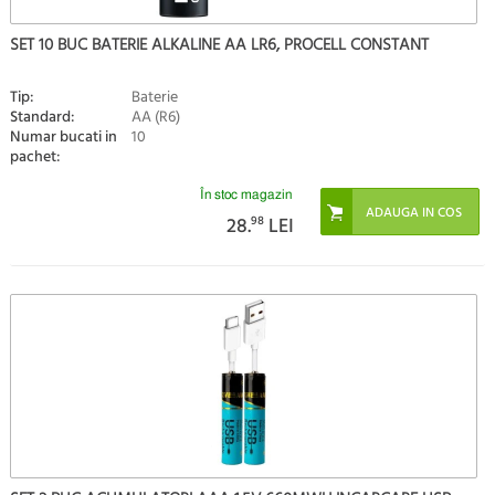
SET 10 BUC BATERIE ALKALINE AA LR6, PROCELL CONSTANT
Tip:
Baterie
Standard:
AA (R6)
Numar bucati in
10
pachet:
În stoc magazin
28.
98
LEI