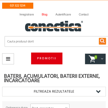
021 322 1234
Inregistrare
Blog
Autentificare
Contact
0
PROMOTII
BATERII, ACUMULATORI, BATERII EXTERNE,
INCARCATOARE
FILTREAZA REZULTATELE
Ordoneaza dupa: