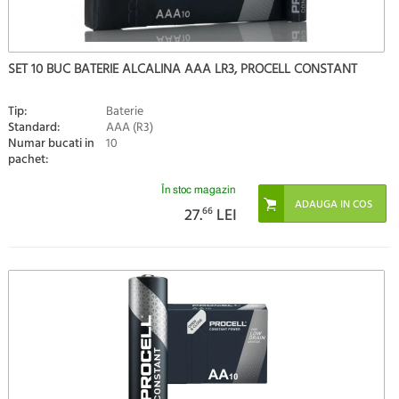
SET 10 BUC BATERIE ALCALINA AAA LR3, PROCELL CONSTANT
Tip:
Baterie
Standard:
AAA (R3)
Numar bucati in
10
pachet:
În stoc magazin
27.
66
LEI