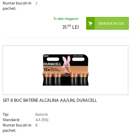
Numar bucati in
2
pachet:
În stoc magazin
31.
00
LEI
SET 8 BUC BATERIE ALCALINA AA/LR6, DURACELL
Tip:
Baterie
Standard:
AA (R6)
Numar bucati in
8
pachet: