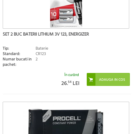
SET 2 BUC BATERII LITHIUM 3V 123, ENERGIZER
Tip:
Baterie
Standard:
CR123
Numar bucati in
2
pachet:
În curând
26.
54
LEI