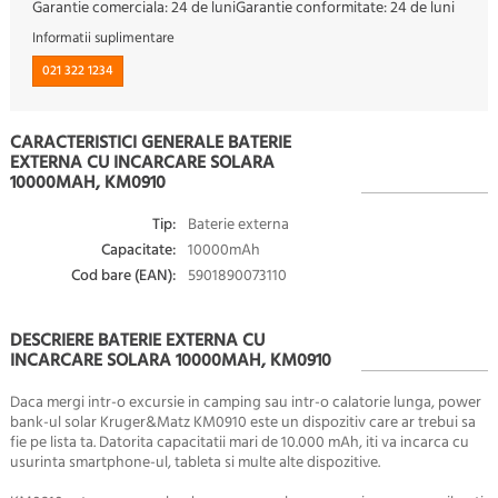
Garantie comerciala:
24 de luni
Garantie conformitate:
24 de luni
Informatii suplimentare
021 322 1234
CARACTERISTICI GENERALE BATERIE
EXTERNA CU INCARCARE SOLARA
10000MAH, KM0910
Tip:
Baterie externa
Capacitate:
10000mAh
Cod bare (EAN):
5901890073110
DESCRIERE BATERIE EXTERNA CU
INCARCARE SOLARA 10000MAH, KM0910
Daca mergi intr-o excursie in camping sau intr-o calatorie lunga, power
bank-ul solar Kruger&Matz KM0910 este un dispozitiv care ar trebui sa
fie pe lista ta. Datorita capacitatii mari de 10.000 mAh, iti va incarca cu
usurinta smartphone-ul, tableta si multe alte dispozitive.