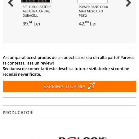
SET 10 BUC BATERIE
POWER BANK 10000
ALCALINA AA LR6,
MAH NEGRU, XO
DURACELL
PB312
14
00
39.
Lei
42.
Lei
Ai cumparat acest produs de la conectica.ro sau din alta parte? Parerea
ta conteaza, lasa un review!
Sectiunea de comentarii este deschisa tuturor vizitatorilor si contine
recenzii neverificate.
EXPRIMA-TI OPINIA
PRODUCATORI