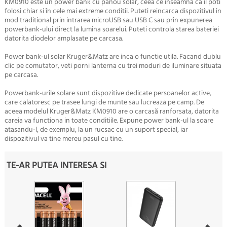
KM0910 este un power bank cu panou solar, ceea ce inseamna ca il poti
folosi chiar si în cele mai extreme conditii. Puteti reincarca dispozitivul in
mod traditional prin intrarea microUSB sau USB C sau prin expunerea
powerbank-ului direct la lumina soarelui. Puteti controla starea bateriei
datorita diodelor amplasate pe carcasa.
Power bank-ul solar Kruger&Matz are inca o functie utila. Facand dublu
clic pe comutator, veti porni lanterna cu trei moduri de iluminare situata
pe carcasa.
Powerbank-urile solare sunt dispozitive dedicate persoanelor active,
care calatoresc pe trasee lungi de munte sau lucreaza pe camp. De
aceea modelul Kruger&Matz KM0910 are o carcasă ranforsata, datorita
careia va functiona in toate conditiile. Expune power bank-ul la soare
atasandu-l, de exemplu, la un rucsac cu un suport special, iar
dispozitivul va tine mereu pasul cu tine.
TE-AR PUTEA INTERESA SI