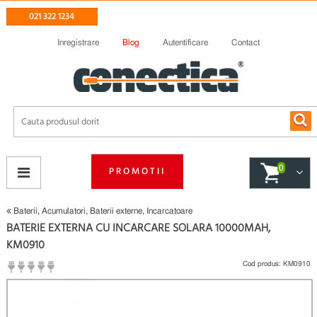
021 322 1234
Inregistrare
Blog
Autentificare
Contact
0
PROMOTII
Baterii, Acumulatori, Baterii externe, Incarcatoare
BATERIE EXTERNA CU INCARCARE SOLARA 10000MAH,
KM0910
Cod produs:
KM0910
(
Fii primul care scrie un review