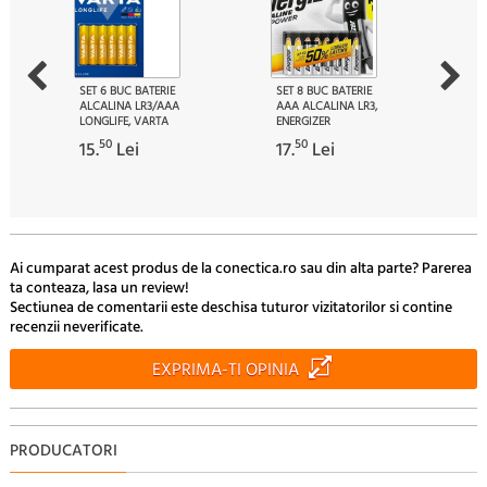
SET 6 BUC BATERIE
SET 8 BUC BATERIE
ALCALINA LR3/AAA
AAA ALCALINA LR3,
LONGLIFE, VARTA
ENERGIZER
50
50
15.
Lei
17.
Lei
Ai cumparat acest produs de la conectica.ro sau din alta parte? Parerea
ta conteaza, lasa un review!
Sectiunea de comentarii este deschisa tuturor vizitatorilor si contine
recenzii neverificate.
EXPRIMA-TI OPINIA
PRODUCATORI