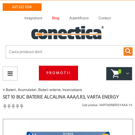
021 322 1234
Inregistrare
Blog
Autentificare
Contact
0
PROMOTII
Baterii, Acumulatori, Baterii externe, Incarcatoare
SET 10 BUC BATERIE ALCALINA AAA/LR3, VARTA ENERGY
Cod produs:
VARTAENERGYAAA-10
(
Fii primul care scrie un review
)