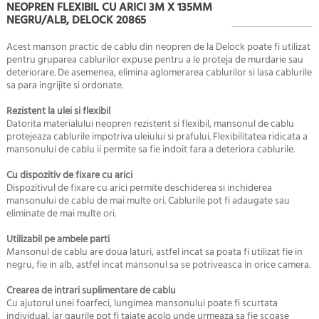
NEOPREN FLEXIBIL CU ARICI 3M X 135MM
NEGRU/ALB, DELOCK 20865
Acest manson practic de cablu din neopren de la Delock poate fi utilizat
pentru gruparea cablurilor expuse pentru a le proteja de murdarie sau
deteriorare. De asemenea, elimina aglomerarea cablurilor si lasa cablurile
sa para ingrijite si ordonate.
Rezistent la ulei si flexibil
Datorita materialului neopren rezistent si flexibil, mansonul de cablu
protejeaza cablurile impotriva uleiului si prafului. Flexibilitatea ridicata a
mansonului de cablu ii permite sa fie indoit fara a deteriora cablurile.
Cu dispozitiv de fixare cu arici
Dispozitivul de fixare cu arici permite deschiderea si inchiderea
mansonului de cablu de mai multe ori. Cablurile pot fi adaugate sau
eliminate de mai multe ori.
Utilizabil pe ambele parti
Mansonul de cablu are doua laturi, astfel incat sa poata fi utilizat fie in
negru, fie in alb, astfel incat mansonul sa se potriveasca in orice camera.
Crearea de intrari suplimentare de cablu
Cu ajutorul unei foarfeci, lungimea mansonului poate fi scurtata
individual, iar gaurile pot fi taiate acolo unde urmeaza sa fie scoase