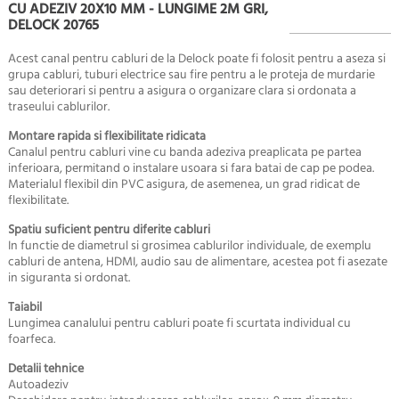
CU ADEZIV 20X10 MM - LUNGIME 2M GRI,
DELOCK 20765
Acest canal pentru cabluri de la Delock poate fi folosit pentru a aseza si
grupa cabluri, tuburi electrice sau fire pentru a le proteja de murdarie
sau deteriorari si pentru a asigura o organizare clara si ordonata a
traseului cablurilor.
Montare rapida si flexibilitate ridicata
Canalul pentru cabluri vine cu banda adeziva preaplicata pe partea
inferioara, permitand o instalare usoara si fara batai de cap pe podea.
Materialul flexibil din PVC asigura, de asemenea, un grad ridicat de
flexibilitate.
Spatiu suficient pentru diferite cabluri
In functie de diametrul si grosimea cablurilor individuale, de exemplu
cabluri de antena, HDMI, audio sau de alimentare, acestea pot fi asezate
in siguranta si ordonat.
Taiabil
Lungimea canalului pentru cabluri poate fi scurtata individual cu
foarfeca.
Detalii tehnice
Autoadeziv