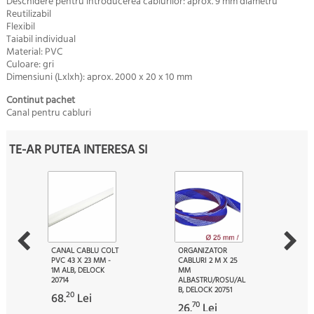
Deschidere pentru introducerea cablurilor: aprox. 9 mm diametru
Reutilizabil
Flexibil
Taiabil individual
Material: PVC
Culoare: gri
Dimensiuni (Lxlxh): aprox. 2000 x 20 x 10 mm
Continut pachet
Canal pentru cabluri
TE-AR PUTEA INTERESA SI
CANAL CABLU COLT
ORGANIZATOR
PVC 43 X 23 MM -
CABLURI 2 M X 25
1M ALB, DELOCK
MM
20714
ALBASTRU/ROSU/AL
B, DELOCK 20751
20
68.
Lei
70
26.
Lei