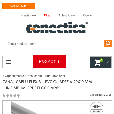
021 322 1234
Inregistrare
Blog
Autentificare
Contact
0
PROMOTII
Organizatoare, Canal cablu, Bride, Rola arici
CANAL CABLU FLEXIBIL PVC CU ADEZIV 20X10 MM -
LUNGIME 2M GRI, DELOCK 20765
Cod produs:
20765
(
Fii primul care scrie un review