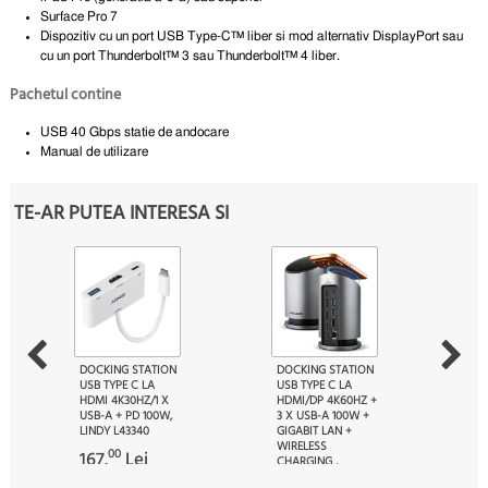
Surface Pro 7
Dispozitiv cu un port USB Type-C™ liber si mod alternativ DisplayPort sau
cu un port Thunderbolt™ 3 sau Thunderbolt™ 4 liber.
Pachetul contine
USB 40 Gbps statie de andocare
Manual de utilizare
TE-AR PUTEA INTERESA SI
DOCKING STATION
DOCKING STATION
USB TYPE C LA
USB TYPE C LA
HDMI 4K30HZ/1 X
HDMI/DP 4K60HZ +
USB-A + PD 100W,
3 X USB-A 100W +
LINDY L43340
GIGABIT LAN +
WIRELESS
00
167.
Lei
CHARGING ,
AXAGON HMC-WL9