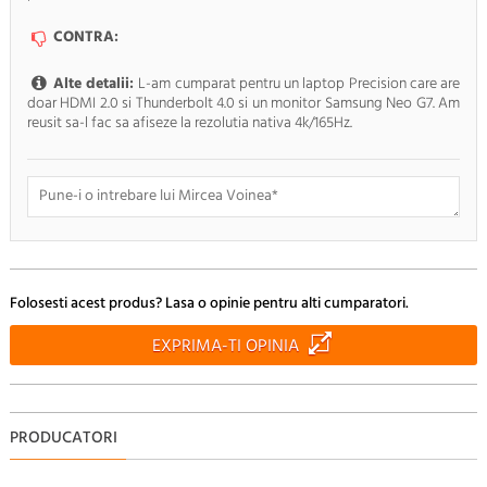
CONTRA:
Alte detalii:
L-am cumparat pentru un laptop Precision care are
doar HDMI 2.0 si Thunderbolt 4.0 si un monitor Samsung Neo G7. Am
reusit sa-l fac sa afiseze la rezolutia nativa 4k/165Hz.
Doresc sa fiu anuntat pe e-mail cand apar noi comentarii
Folosesti acest produs? Lasa o opinie pentru alti cumparatori.
RENUNTA
TRIMITE
EXPRIMA-TI OPINIA
PRODUCATORI