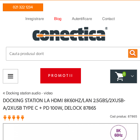
021 322 1234
Inregistrare
Blog
Autentificare
Contact
0
PROMOTII
Docking station audio - video
DOCKING STATION LA HDMI 8K60HZ/LAN 2.5GBS/2XUSB-
A/2XUSB TYPE C + PD 100W, DELOCK 87865
Cod produs:
87865
1 opinii
(
)