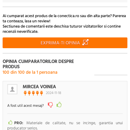
00
799.
Lei
Ai cumparat acest produs de la conectica.ro sau din alta parte? Parerea
ta conteaza, lasa un review!
Sectiunea de comentarii este deschisa tuturor vizitatorilor si contine
recenzii neverificate.
EXPRIMA-TI OPINIA
OPINIA CUMPARATORILOR DESPRE
PRODUS
100
din
100
de la
1
persoana
MIRCEA VOINEA
2024-11-18
A fost util acest mesaj?
PRO:
Materiale de calitate, nu se incinge, garantia unui
producator serios.