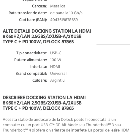
Carcasa:
Metalica
Rata transfer de date:
de pana la 10 Gb/s
Cod bare (EAN):
4043619878659
ALTE DETALII DOCKING STATION LA HDMI
8K60HZ/LAN 2.5GBS/2XUSB-A/2XUSB
TYPE C + PD 100W, DELOCK 87865
Tip conectivitate:
USB-C
Putere alimentare:
100 W
Interfata:
HDMI
Brand compatibil:
Universal
Culoare:
Argintiu
DESCRIERE DOCKING STATION LA HDMI
8K60HZ/LAN 2.5GBS/2XUSB-A/2XUSB
TYPE C + PD 100W, DELOCK 87865
Aceasta statie de andocare de la Delock poate fi conectata la un
computer cu un port USB-C™ DP Alt Mode sau Thunderbolt™ 3 sau
Thunderbolt™ 4 si ofera o varietate de interfete. La portul de iesire HDMI