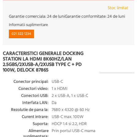
Stoc limitat
Garantie comerciala:
24 de luni
Garantie conformitate:
24 de luni
Informatii suplimentare
021 322 1234
CARACTERISTICI GENERALE DOCKING
STATION LA HDMI 8K60HZ/LAN
2.5GBS/2XUSB-A/2XUSB TYPE C + PD
100W, DELOCK 87865
Conector principal:
USB-C
Conectori video:
1 x HDMI
Conectori USB:
2 x USB-A, 1 x USB-C
Interfata LAN:
Da
Rezolutie de pana la:
7680 x 4320 @ 60 Hz
Curent intrare:
USB-C max. 100W
Suporta:
HDCP 1.4 si 2.2, HDR
Alimentare
Prin portul USB-C mama
suplimentara: