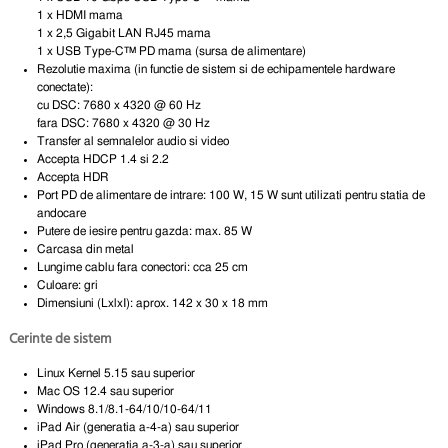
1 x HDMI mama
1 x 2,5 Gigabit LAN RJ45 mama
1 x USB Type-C™ PD mama (sursa de alimentare)
Rezolutie maxima (in functie de sistem si de echipamentele hardware
conectate):
cu DSC: 7680 x 4320 @ 60 Hz
fara DSC: 7680 x 4320 @ 30 Hz
Transfer al semnalelor audio si video
Accepta HDCP 1.4 si 2.2
Accepta HDR
Port PD de alimentare de intrare: 100 W, 15 W sunt utilizati pentru statia de
andocare
Putere de iesire pentru gazda: max. 85 W
Carcasa din metal
Lungime cablu fara conectori: cca 25 cm
Culoare: gri
Dimensiuni (LxlxI): aprox. 142 x 30 x 18 mm
Cerinte de sistem
Linux Kernel 5.15 sau superior
Mac OS 12.4 sau superior
Windows 8.1/8.1-64/10/10-64/11
iPad Air (generatia a-4-a) sau superior
iPad Pro (generatia a-3-a) sau superior