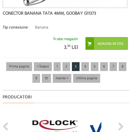
CONECTOR BANANA TATA 4MM, GOOBAY G11373
Tip conexiune:
Banana
În stoc magazin
3.
30
LEI
Prima pagina
< Înapoi
1
2
3
4
5
6
7
8
9
10
Inainte >
Ultima pagina
PRODUCATORI