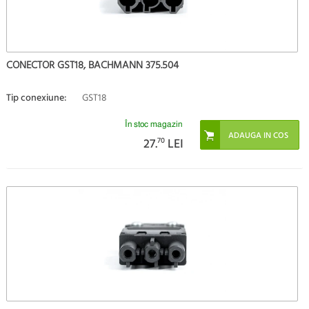
CONECTOR GST18, BACHMANN 375.504
Tip conexiune:
GST18
În stoc magazin
27.
70
LEI