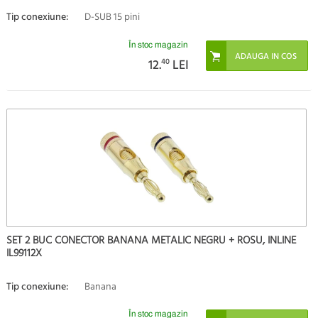
Tip conexiune:
D-SUB 15 pini
În stoc magazin
12.
40
LEI
SET 2 BUC CONECTOR BANANA METALIC NEGRU + ROSU, INLINE
IL99112X
Tip conexiune:
Banana
În stoc magazin