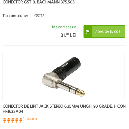
CONECTOR GST18, BACHMANN 375.505
Tip conexiune:
GST18
În stoc magazin
31.
30
LEI
CONECTOR DE LIPIT JACK STEREO 6.35MM UNGHI 90 GRADE, HICON
HI-J63SA04
(1 pareri)