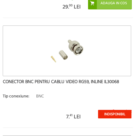
29.
00
LEI
CONECTOR BNC PENTRU CABLU VIDEO RG59, INLINE IL30068
Tip conexiune:
BNC
Stoc epuizat
INDISPONIBIL
7.
41
LEI