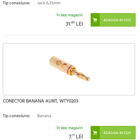
Tip conexiune:
Jack 6.35mm
În stoc magazin
31.
40
LEI
CONECTOR BANANA AURIT, WTY0203
Tip conexiune:
Banana
În stoc magazin
7.
11
LEI