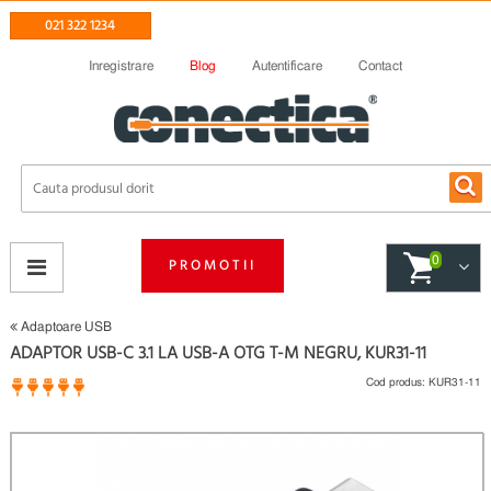
021 322 1234
Inregistrare
Blog
Autentificare
Contact
0
PROMOTII
Adaptoare USB
ADAPTOR USB-C 3.1 LA USB-A OTG T-M NEGRU, KUR31-11
Cod produs:
KUR31-11
1 opinii
(
)