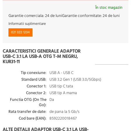
În stoc magazin
Garantie comerciala:
24 de luni
Garantie conformitate:
24 de luni
Informatii suplimentare
021 322 1234
CARACTERISTICI GENERALE ADAPTOR
USB-C 3.1 LA USB-A OTG T-M NEGRU,
KUR31-11
Tip conexiune:
USB A - USB C
Standard USB:
USB 3.2 Gen 1 (USB 3.0/5Gbps)
Conector 1:
USB tip C tata
Conector 2:
USB tip A mama
Functia OTG (On The
Da
Go):
Rata transfer de date:
de pana la 5 Gb/s
Cod bare (EAN):
8592220018467
ALTE DETALII ADAPTOR USB-C 3.1 LA USB-