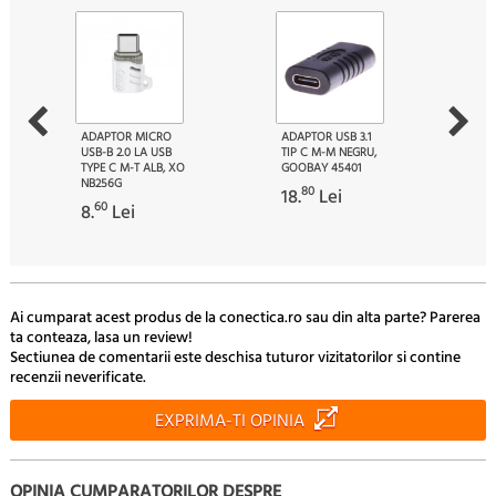
ADAPTOR MICRO
ADAPTOR USB 3.1
USB-B 2.0 LA USB
TIP C M-M NEGRU,
TYPE C M-T ALB, XO
GOOBAY 45401
NB256G
80
18.
Lei
60
8.
Lei
Ai cumparat acest produs de la conectica.ro sau din alta parte? Parerea
ta conteaza, lasa un review!
Sectiunea de comentarii este deschisa tuturor vizitatorilor si contine
recenzii neverificate.
EXPRIMA-TI OPINIA
OPINIA CUMPARATORILOR DESPRE