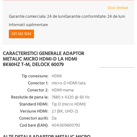
Stoc limitat
Garantie comerciala:
24 de luni
Garantie conformitate:
24 de luni
Informatii suplimentare
021 322 1234
CARACTERISTICI GENERALE ADAPTOR
METALIC MICRO HDMI-D LA HDMI
8K60HZ T-M, DELOCK 60079
Tip conexiune:
HDMI
Conector 1:
micro-D HDMI tata
Conector 2:
HDMI mama
Rezolutie de pana la:
7680 x 4320 @ 60 Hz
Standard HDMI:
Tip D (micro HDMI)
Versiune HDMI:
2.1 (8K, UHD-2)
Conectori auriti:
Da
Cod bare (EAN):
4043619600793