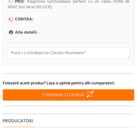
PRO:
Adaptorul functioneaza perfect cu un cablu HDMI 8k
60HZ (tot de la DELOCK).
CONTRA:
Alte detalii:
-
Doresc sa fiu anuntat pe e-mail cand apar noi comentarii
Folosesti acest produs? Lasa o opinie pentru alti cumparatori.
RENUNTA
TRIMITE
EXPRIMA-TI OPINIA
PRODUCATORI