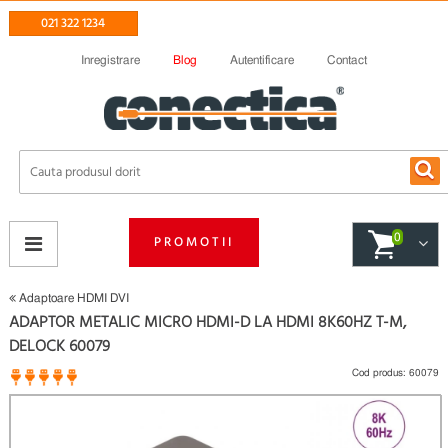
021 322 1234
Inregistrare
Blog
Autentificare
Contact
0
PROMOTII
Adaptoare HDMI DVI
ADAPTOR METALIC MICRO HDMI-D LA HDMI 8K60HZ T-M,
DELOCK 60079
Cod produs:
60079
1 opinii
(
)