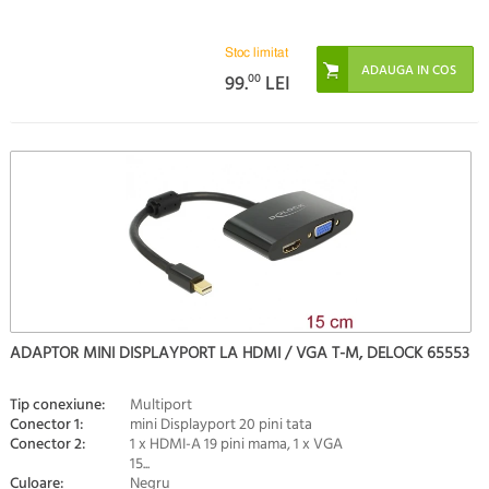
Stoc limitat
99.
00
LEI
ADAPTOR MINI DISPLAYPORT LA HDMI / VGA T-M, DELOCK 65553
Tip conexiune:
Multiport
Conector 1:
mini Displayport 20 pini tata
Conector 2:
1 x HDMI-A 19 pini mama, 1 x VGA
15...
Culoare:
Negru