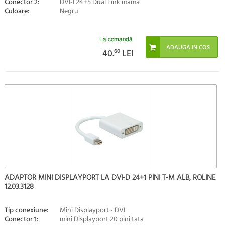
Conector 2:
DVI-I 24+5 Dual Link mama
Culoare:
Negru
La comandă
40.
60
LEI
ADAPTOR MINI DISPLAYPORT LA DVI-D 24+1 PINI T-M ALB, ROLINE
12.03.3128
Tip conexiune:
Mini Displayport - DVI
Conector 1:
mini Displayport 20 pini tata