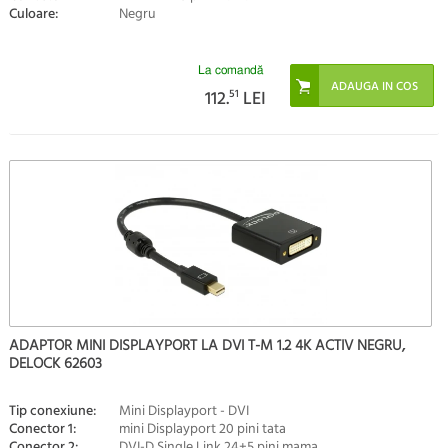
Culoare:
Negru
La comandă
112.
51
LEI
ADAPTOR MINI DISPLAYPORT LA DVI T-M 1.2 4K ACTIV NEGRU,
DELOCK 62603
Tip conexiune:
Mini Displayport - DVI
Conector 1:
mini Displayport 20 pini tata
Conector 2:
DVI-D Single Link 24+5 pini mama