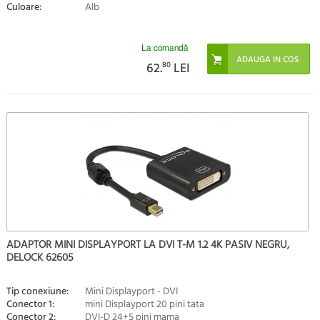
Culoare:
Alb
La comandă
62.
80
LEI
ADAPTOR MINI DISPLAYPORT LA DVI T-M 1.2 4K PASIV NEGRU,
DELOCK 62605
Tip conexiune:
Mini Displayport - DVI
Conector 1:
mini Displayport 20 pini tata
Conector 2:
DVI-D 24+5 pini mama