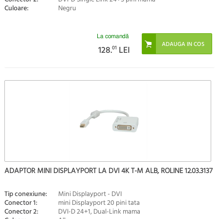
Culoare:
Negru
La comandă
128.
01
LEI
ADAPTOR MINI DISPLAYPORT LA DVI 4K T-M ALB, ROLINE 12.03.3137
Tip conexiune:
Mini Displayport - DVI
Conector 1:
mini Displayport 20 pini tata
Conector 2:
DVI-D 24+1, Dual-Link mama