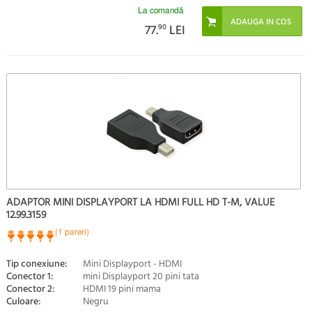
La comandă
77.
90
LEI
ADAPTOR MINI DISPLAYPORT LA HDMI FULL HD T-M, VALUE
12.99.3159
(1 pareri)
Tip conexiune:
Mini Displayport - HDMI
Conector 1:
mini Displayport 20 pini tata
Conector 2:
HDMI 19 pini mama
Culoare:
Negru