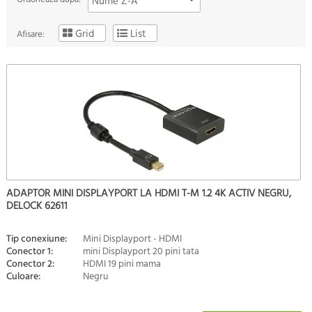
Nume Z-A
Grid
List
Afisare:
ADAPTOR MINI DISPLAYPORT LA HDMI T-M 1.2 4K ACTIV NEGRU,
DELOCK 62611
Tip conexiune:
Mini Displayport - HDMI
Conector 1:
mini Displayport 20 pini tata
Conector 2:
HDMI 19 pini mama
Culoare:
Negru