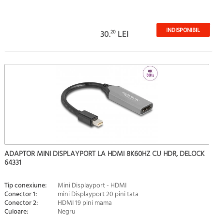
Stoc epuizat
INDISPONIBIL
30.
20
LEI
ADAPTOR MINI DISPLAYPORT LA HDMI 8K60HZ CU HDR, DELOCK
64331
Tip conexiune:
Mini Displayport - HDMI
Conector 1:
mini Displayport 20 pini tata
Conector 2:
HDMI 19 pini mama
Culoare:
Negru