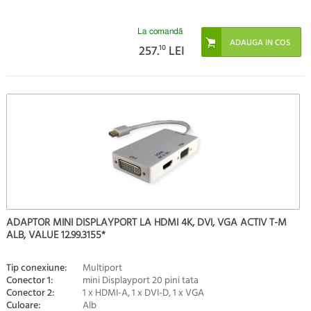
La comandă
257.
10
LEI
ADAPTOR MINI DISPLAYPORT LA HDMI 4K, DVI, VGA ACTIV T-M
ALB, VALUE 12.99.3155*
Tip conexiune:
Multiport
Conector 1:
mini Displayport 20 pini tata
Conector 2:
1 x HDMI-A, 1 x DVI-D, 1 x VGA
Culoare:
Alb