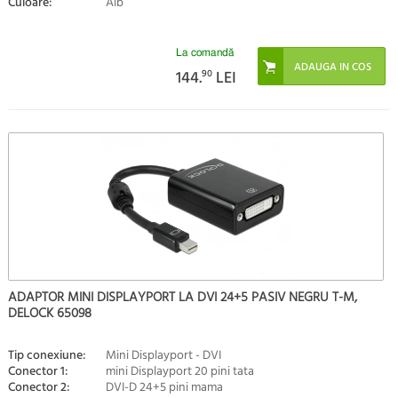
Culoare:
Alb
La comandă
144.
90
LEI
ADAPTOR MINI DISPLAYPORT LA DVI 24+5 PASIV NEGRU T-M,
DELOCK 65098
Tip conexiune:
Mini Displayport - DVI
Conector 1:
mini Displayport 20 pini tata
Conector 2:
DVI-D 24+5 pini mama