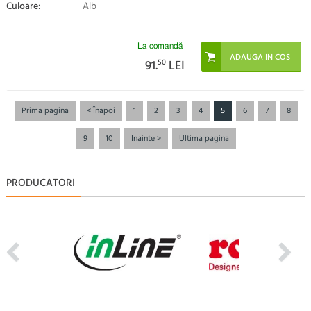
Culoare:
Alb
La comandă
91.
50
LEI
Prima pagina
< Înapoi
1
2
3
4
5
6
7
8
9
10
Inainte >
Ultima pagina
PRODUCATORI