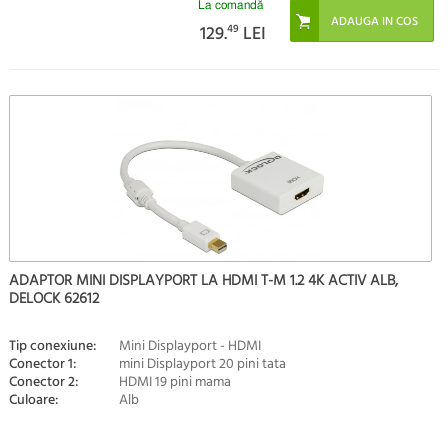
La comandă
129.
49
LEI
ADAPTOR MINI DISPLAYPORT LA HDMI T-M 1.2 4K ACTIV ALB,
DELOCK 62612
Tip conexiune:
Mini Displayport - HDMI
Conector 1:
mini Displayport 20 pini tata
Conector 2:
HDMI 19 pini mama
Culoare:
Alb