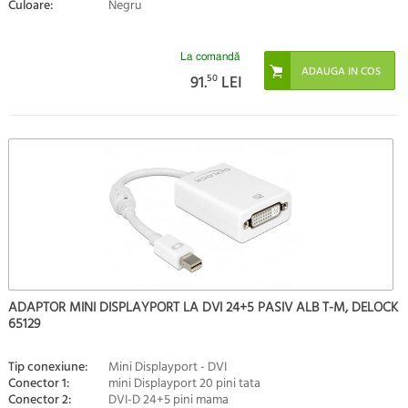
Culoare:
Negru
La comandă
91.
50
LEI
ADAPTOR MINI DISPLAYPORT LA DVI 24+5 PASIV ALB T-M, DELOCK
65129
Tip conexiune:
Mini Displayport - DVI
Conector 1:
mini Displayport 20 pini tata
Conector 2:
DVI-D 24+5 pini mama