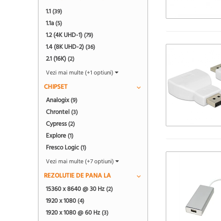
1.1
(39)
1.1a
(5)
1.2 (4K UHD-1)
(79)
1.4 (8K UHD-2)
(36)
2.1 (16K)
(2)
Vezi mai multe (+1 optiuni)
CHIPSET
Analogix
(9)
Chrontel
(3)
Cypress
(2)
Explore
(1)
Fresco Logic
(1)
Vezi mai multe (+7 optiuni)
REZOLUTIE DE PANA LA
15360 x 8640 @ 30 Hz
(2)
1920 x 1080
(4)
1920 x 1080 @ 60 Hz
(3)