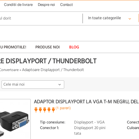
Conditii de livrare
Despre noi
Contact
CU PROMOTIILE!
PRODUSE NOI
BLOG
E DISPLAYPORT / THUNDERBOLT
Adaptoare Displayport / Thunderbolt
Convertoare
»
Cele mai noi
ADAPTOR DISPLAYPORT LA VGA T-M NEGRU, DEL
(1 pareri)
Tip conexiune:
Displayport - VGA
Conect
Conector 1:
Displayport 20 pini
Culoare
tata