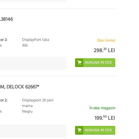
L38146
or 2:
DisplayPort tata
Stoc limitat
:
Alb
298.
20
LEI
M, DELOCK 62667*
or 2:
Displayport 20 pini
mama
În stoc magazin
:
Negru
199.
90
LEI