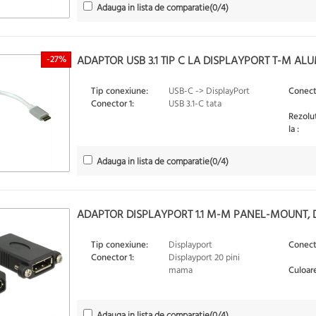
Adauga in lista de comparatie
(
0
/4)
-27%
ADAPTOR USB 3.1 TIP C LA DISPLAYPORT T-M ALUM
Tip conexiune:
USB-C -> DisplayPort
Conect
Conector 1:
USB 3.1-C tata
Rezolu
la :
Adauga in lista de comparatie
(
0
/4)
ADAPTOR DISPLAYPORT 1.1 M-M PANEL-MOUNT, 
Tip conexiune:
Displayport
Conect
Conector 1:
Displayport 20 pini
mama
Culoare
Adauga in lista de comparatie
(
0
/4)