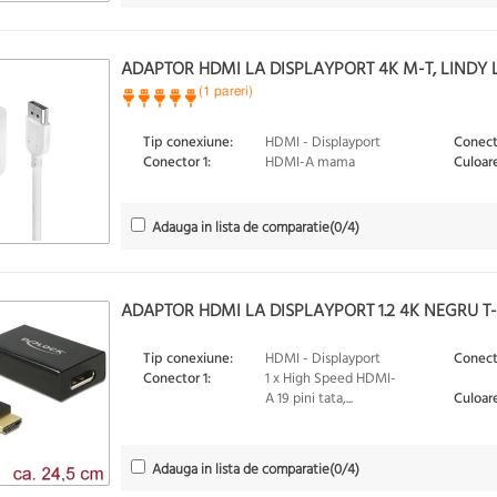
ADAPTOR HDMI LA DISPLAYPORT 4K M-T, LINDY 
(1 pareri)
Tip conexiune:
HDMI - Displayport
Conect
Conector 1:
HDMI-A mama
Culoare
Adauga in lista de comparatie
(
0
/4)
ADAPTOR HDMI LA DISPLAYPORT 1.2 4K NEGRU T-
Tip conexiune:
HDMI - Displayport
Conect
Conector 1:
1 x High Speed HDMI-
A 19 pini tata,...
Culoare
Adauga in lista de comparatie
(
0
/4)