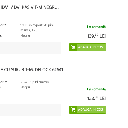
DMI / DVI PASIV T-M NEGRU,
or 2:
1 x Displayport 20 pini
La comandă
mama; 1 x...
139.
69
LEI
:
Negru
E CU SURUB T-M, DELOCK 62641
or 2:
VGA 15 pini mama
:
Negru
La comandă
123.
80
LEI