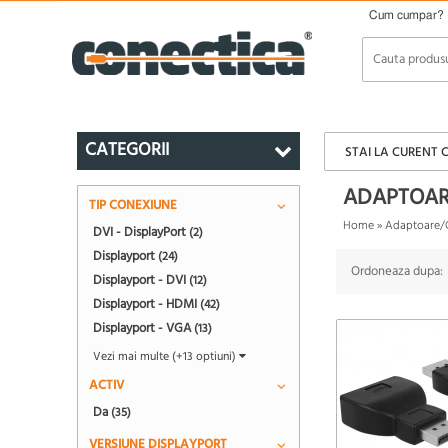
Cum cumpar?
CATEGORII
STAI LA CURENT 
ADAPTOAR
TIP CONEXIUNE
Home
»
Adaptoare/
DVI - DisplayPort
(2)
Displayport
(24)
Ordoneaza dupa:
Displayport - DVI
(12)
Displayport - HDMI
(42)
Displayport - VGA
(13)
Vezi mai multe (+13 optiuni)
ACTIV
Da
(35)
VERSIUNE DISPLAYPORT