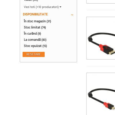
(30)
Vezi toti (+10 producatori)
DISPONIBILITATE
În stoc magazin
(31)
Stoc limitat
(74)
În curând
(9)
La comandă
(83)
Stoc epuizat
(15)
RESETARE