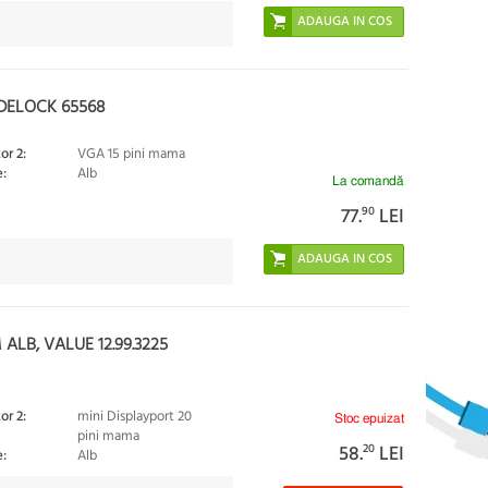
 DELOCK 65568
or 2:
VGA 15 pini mama
:
Alb
La comandă
77.
90
LEI
ALB, VALUE 12.99.3225
or 2:
mini Displayport 20
Stoc epuizat
pini mama
58.
20
LEI
:
Alb