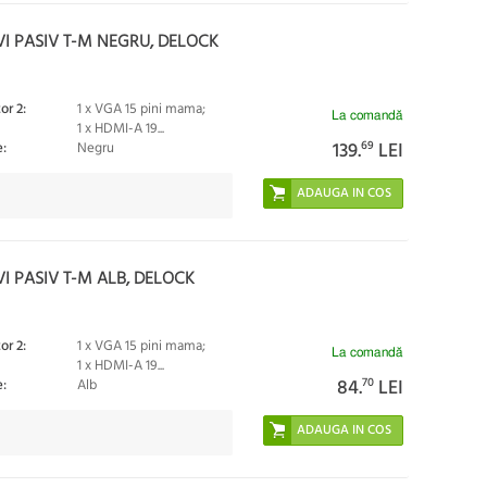
VI PASIV T-M NEGRU, DELOCK
or 2:
1 x VGA 15 pini mama;
La comandă
1 x HDMI-A 19...
139.
69
LEI
:
Negru
I PASIV T-M ALB, DELOCK
or 2:
1 x VGA 15 pini mama;
La comandă
1 x HDMI-A 19...
84.
70
LEI
:
Alb