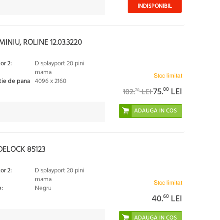
INDISPONIBIL
INIU, ROLINE 12.03.3220
or 2:
Displayport 20 pini
mama
Stoc limitat
tie de pana
4096 x 2160
75.
00
LEI
102.
LEI
70
DELOCK 85123
or 2:
Displayport 20 pini
mama
Stoc limitat
:
Negru
40.
60
LEI