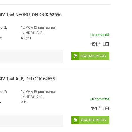
SIV T-M NEGRU, DELOCK 62656
or 2:
1 x VGA 15 pini mama;
1 x HDMI-A 19...
La comandă
:
Negru
151.
30
LEI
IV T-M ALB, DELOCK 62655
or 2:
1 x VGA 15 pini mama;
1 x HDMI-A 19...
La comandă
:
Alb
151.
30
LEI