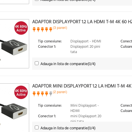
ADAPTOR DISPLAYPORT 1.2 LA HDMI T-M 4K 60 H
(3 pareri)
Tip conexiune:
Displayport - HDMI
Conect
Conector 1:
Displayport 20 pini
Culoare
tata
Adauga in lista de comparatie
(
0
/4)
ADAPTOR MINI DISPLAYPORT 1.2 LA HDMI T-M 4K 
(2 pareri)
Tip conexiune:
Mini Displayport -
Conect
HDMI
Culoare
Conector 1:
mini Displayport 20
pini tata
Adauga in lista de comparatie
(
0
/4)