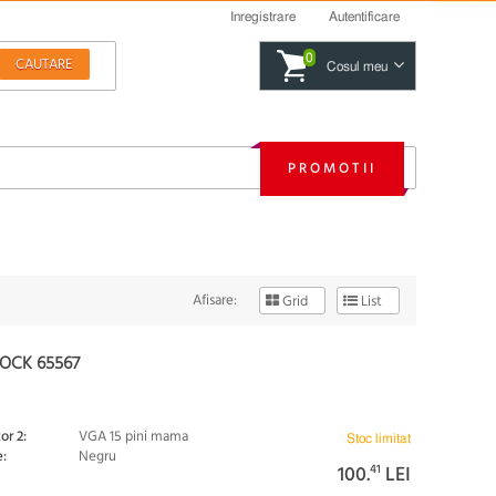
Inregistrare
Autentificare
0
Cosul meu
PROMOTII
Afisare:
Grid
List
OCK 65567
or 2:
VGA 15 pini mama
Stoc limitat
:
Negru
100.
41
LEI