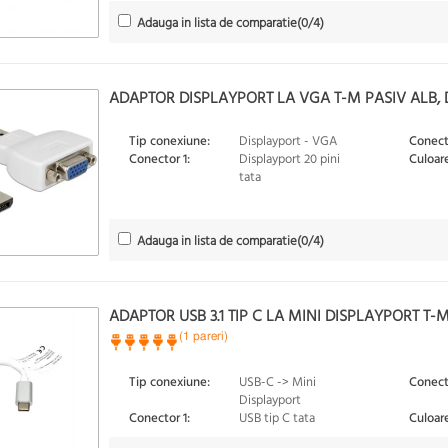
Adauga in lista de comparatie
(
0
/4)
ADAPTOR DISPLAYPORT LA VGA T-M PASIV ALB,
Tip conexiune:
Displayport - VGA
Conect
Conector 1:
Displayport 20 pini
Culoare
tata
Adauga in lista de comparatie
(
0
/4)
ADAPTOR USB 3.1 TIP C LA MINI DISPLAYPORT T-M 
(1 pareri)
Tip conexiune:
USB-C -> Mini
Conect
Displayport
Conector 1:
USB tip C tata
Culoare