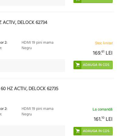
Z ACTIV, DELOCK 62734
or 2:
HDMI 19 pini mama
Stoc limitat
:
Negru
169.
61
LEI
60 HZ ACTIV, DELOCK 62735
or 2:
HDMI 19 pini mama
La comandă
:
Negru
161.
10
LEI