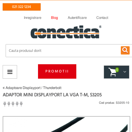
021 322 1234
Inregistrare
Blog
Autentificare
Contact
0
PROMOTII
Adaptoare Displayport / Thunderbolt
ADAPTOR MINI DISPLAYPORT LA VGA T-M, S3205
Cod produs:
S3205-10
(
Fii primul care scrie un review
)