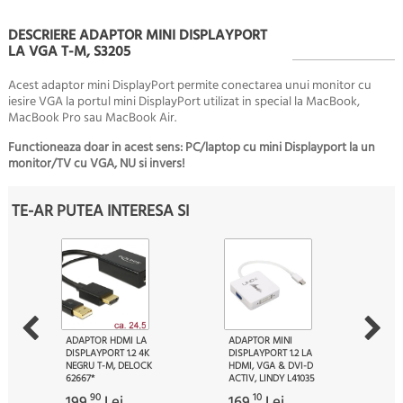
DESCRIERE ADAPTOR MINI DISPLAYPORT
LA VGA T-M, S3205
Acest adaptor mini DisplayPort permite conectarea unui monitor cu
iesire VGA la portul mini DisplayPort utilizat in special la MacBook,
MacBook Pro sau MacBook Air.
Functioneaza doar in acest sens: PC/laptop cu mini Displayport la un
monitor/TV cu VGA, NU si invers!
TE-AR PUTEA INTERESA SI
ADAPTOR HDMI LA
ADAPTOR MINI
DISPLAYPORT 1.2 4K
DISPLAYPORT 1.2 LA
NEGRU T-M, DELOCK
HDMI, VGA & DVI-D
62667*
ACTIV, LINDY L41035
90
10
199.
Lei
169.
Lei