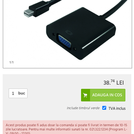
1
/1
74
38.
LEI
buc
Include timbrul verde
TVA inclus
Acest produs poate fi adus doar la comanda si poate fi livrat in termen de 10-15
zile lucratoare. Pentru mai multe informatii sunati la nr. 021.322.1234 (Program L-
V: 09.00 - 17.00).