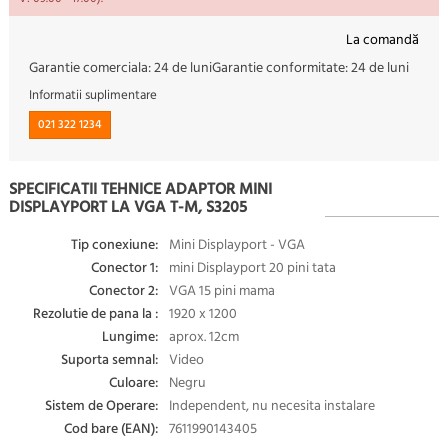
La comandă
Garantie comerciala:
24 de luni
Garantie conformitate:
24 de luni
Informatii suplimentare
021 322 1234
SPECIFICATII TEHNICE ADAPTOR MINI
DISPLAYPORT LA VGA T-M, S3205
Tip conexiune:
Mini Displayport - VGA
Conector 1:
mini Displayport 20 pini tata
Conector 2:
VGA 15 pini mama
Rezolutie de pana la :
1920 x 1200
Lungime:
aprox. 12cm
Suporta semnal:
Video
Culoare:
Negru
Sistem de Operare:
Independent, nu necesita instalare
Cod bare (EAN):
7611990143405