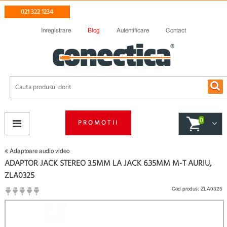
021 322 1234
Inregistrare
Blog
Autentificare
Contact
0
PROMOTII
Adaptoare audio video
ADAPTOR JACK STEREO 3.5MM LA JACK 6.35MM M-T AURIU,
ZLA0325
Cod produs:
ZLA0325
(
Fii primul care scrie un review