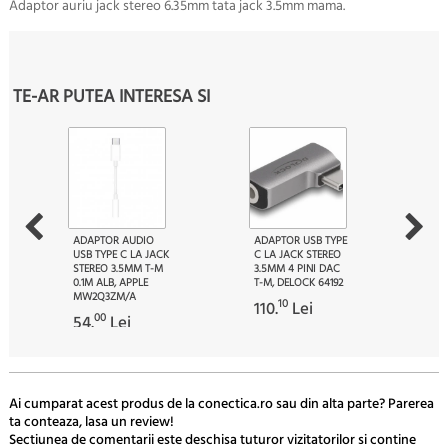
Adaptor auriu jack stereo 6.35mm tata jack 3.5mm mama.
TE-AR PUTEA INTERESA SI
ADAPTOR AUDIO
ADAPTOR USB TYPE
USB TYPE C LA JACK
C LA JACK STEREO
STEREO 3.5MM T-M
3.5MM 4 PINI DAC
0.1M ALB, APPLE
T-M, DELOCK 64192
MW2Q3ZM/A
10
110.
Lei
00
54.
Lei
Ai cumparat acest produs de la conectica.ro sau din alta parte? Parerea
ta conteaza, lasa un review!
Sectiunea de comentarii este deschisa tuturor vizitatorilor si contine