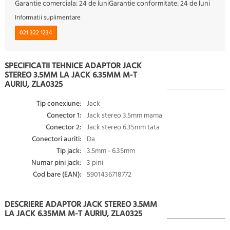
Garantie comerciala:
24 de luni
Garantie conformitate:
24 de luni
Informatii suplimentare
021 322 1234
SPECIFICATII TEHNICE ADAPTOR JACK
STEREO 3.5MM LA JACK 6.35MM M-T
AURIU, ZLA0325
Tip conexiune:
Jack
Conector 1:
Jack stereo 3.5mm mama
Conector 2:
Jack stereo 6.35mm tata
Conectori auriti:
Da
Tip jack:
3.5mm - 6.35mm
Numar pini jack:
3 pini
Cod bare (EAN):
5901436718772
DESCRIERE ADAPTOR JACK STEREO 3.5MM
LA JACK 6.35MM M-T AURIU, ZLA0325