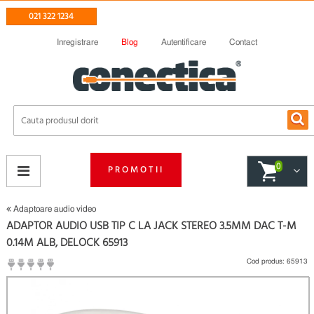
021 322 1234
Inregistrare
Blog
Autentificare
Contact
0
PROMOTII
Adaptoare audio video
ADAPTOR AUDIO USB TIP C LA JACK STEREO 3.5MM DAC T-M
0.14M ALB, DELOCK 65913
Cod produs:
65913
(
Fii primul care scrie un review