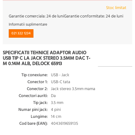
Stoc limitat
Garantie comerciala:
24 de luni
Garantie conformitate:
24 de luni
Informatii suplimentare
021 322 1234
SPECIFICATII TEHNICE ADAPTOR AUDIO
USB TIP C LA JACK STEREO 3.5MM DAC T-
M 0.14M ALB, DELOCK 65913
Tip conexiune:
USB - Jack
Conector 1:
USB-C tata
Conector 2:
Jack stereo 3.5mm mama
Conectori auriti:
Da
Tip jack:
3.5 mm
Numar pini jack:
4 pini
Lungime:
14 cm
Cod bare (EAN):
4043619659135