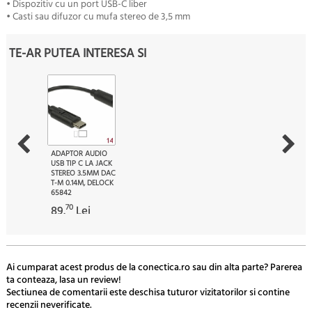
• Dispozitiv cu un port USB-C liber
• Casti sau difuzor cu mufa stereo de 3,5 mm
TE-AR PUTEA INTERESA SI
ADAPTOR AUDIO
USB TIP C LA JACK
STEREO 3.5MM DAC
T-M 0.14M, DELOCK
65842
70
89.
Lei
Ai cumparat acest produs de la conectica.ro sau din alta parte? Parerea
ta conteaza, lasa un review!
Sectiunea de comentarii este deschisa tuturor vizitatorilor si contine
recenzii neverificate.