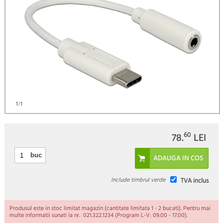
)
1
/1
60
78.
LEI
buc
Include timbrul verde
TVA inclus
Produsul este in stoc limitat magazin (cantitate limitata 1 - 2 bucati). Pentru mai
multe informatii sunati la nr. 021.322.1234 (Program L-V: 09.00 - 17.00).