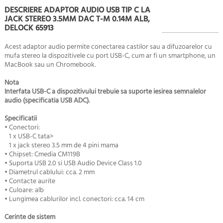
DESCRIERE ADAPTOR AUDIO USB TIP C LA
JACK STEREO 3.5MM DAC T-M 0.14M ALB,
DELOCK 65913
Acest adaptor audio permite conectarea castilor sau a difuzoarelor cu
mufa stereo la dispozitivele cu port USB-C, cum ar fi un smartphone, un
MacBook sau un Chromebook.
Nota
Interfata USB-C a dispozitivului trebuie sa suporte iesirea semnalelor
audio (specificatia USB ADC).
Specificatii
• Conectori:
1 x USB-C tata>
1 x jack stereo 3.5 mm de 4 pini mama
• Chipset: Cmedia CM119B
• Suporta USB 2.0 si USB Audio Device Class 1.0
• Diametrul cablului: cca. 2 mm
• Contacte aurite
• Culoare: alb
• Lungimea cablurilor incl. conectori: cca. 14 cm
Cerinte de sistem