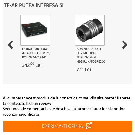
TE-AR PUTEA INTERESA SI
EXTRACTOR HDMI
ADAPTOR AUDIO
4K AUDIO LPCM 7.1,
DIGITAL OPTIC
ROLINE 14.01.3442
TOSLINK M-M
NEGRU, KJTOSRED02
90
342.
Lei
20
7.
Lei
Ai cumparat acest produs de la conectica.ro sau din alta parte? Parerea
ta conteaza, lasa un review!
Sectiunea de comentarii este deschisa tuturor vizitatorilor si contine
recenzii neverificate.
EXPRIMA-TI OPINIA