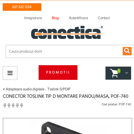
021 322 1234
Inregistrare
Blog
Autentificare
Contact
0
PROMOTII
Adaptoare audio digitale - Toslink S/PDIF
CONECTOR TOSLINK TIP D MONTARE PANOU/MASA, POF-740
Cod produs:
POF-740
(
Fii primul care scrie un review
)