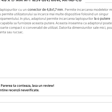
.8 X 1.7 MM M-T 18.5V-20V/100W, AK-ND-C13
 laptopurilor cu un
conector de 4,8x1,7 mm
. Permite incarcarea modelelor m
u permite utilizatorului sa incarce mai multe dispozitive folosind un singur
hipamentului. In plus, adaptorul permite incarcarea laptopurilor
la o putere
e capabila sa furnizeze aceasta putere. Aceasta inseamna ca adaptorul poate
foarte compact si convenabil de utilizat. Datorita dimensiunilor sale mici, poa
eanta sau rucsac.
 Parerea ta conteaza, lasa un review!
ntine recenzii neverificate.