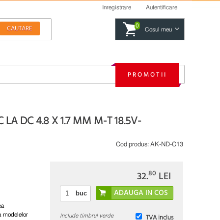
Inregistrare
Autentificare
0
Cosul meu
PROMOTII
A DC 4.8 X 1.7 MM M-T 18.5V-
Cod produs:
AK-ND-C13
80
32.
LEI
buc
ea
Include timbrul verde
a modelelor
TVA inclus