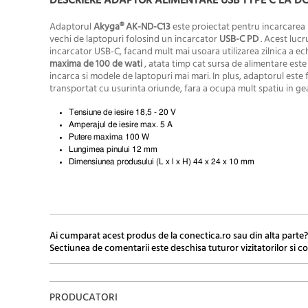
DESCRIERE ADAPTOR ALIMENTARE USB TYPE C LA DC 4
Adaptorul
Akyga® AK-ND-C13
este proiectat pentru incarcarea
vechi de laptopuri folosind un incarcator
USB-C PD
. Acest lucr
incarcator USB-C, facand mult mai usoara utilizarea zilnica a ec
maxima de 100 de wati
, atata timp cat sursa de alimentare est
incarca si modele de laptopuri mai mari. In plus, adaptorul este 
transportat cu usurinta oriunde, fara a ocupa mult spatiu in g
Tensiune de iesire 18,5 - 20 V
Amperajul de iesire max. 5 A
Putere maxima 100 W
Lungimea pinului 12 mm
Dimensiunea produsului (L x l x H) 44 x 24 x 10 mm
Ai cumparat acest produs de la conectica.ro sau din alta parte?
Sectiunea de comentarii este deschisa tuturor vizitatorilor si co
PRODUCATORI