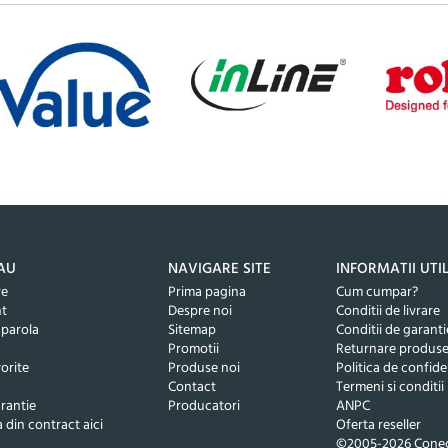
AU
NAVIGARE SITE
INFORMATII UTI
re
Prima pagina
Cum cumpar?
nt
Despre noi
Conditii de livrare
 parola
Sitemap
Conditii de garanti
Promotii
Returnare produs
orite
Produse noi
Politica de confide
Contact
Termeni si conditii
rantie
Producatori
ANPC
 din contract aici
Oferta reseller
©2005-2026 Conec