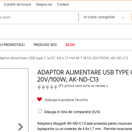
Conditii de livrare
Despre noi
Contact
CU PROMOTIILE!
PRODUSE NOI
BLOG
aptor alimentare USB type C la DC 4.8 x 1.7 mm M-T 18.5V-20V/100W, AK-ND-C13
ADAPTOR ALIMENTARE USB TYPE C L
20V/100W, AK-ND-C13
(
Fii primul care scrie un review
)
Adauga la produse favorite
Adauga in lista de comparatie (
0
/4)
Adaptorul Akyga® AK-ND-C13 este proiectat pentru incarcar
laptopurilor cu un conector de 4,8x1,7 mm . Permite incarcare