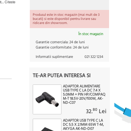
t...
Citeste
Produsul este in stoc magazin (mai mult de 3
bucati) si este disponibil pentru livrare sau
ridicare din showroom.
În stoc magazin
Garantie comerciala:
24 de luni
Garantie conformitate:
24 de luni
Informatii suplimentare
021 322 1234
TE-AR PUTEA INTERESA SI
ADAPTOR ALIMENTARE
USB TYPE C LA DC 7.4 X
5.0MM + PIN HP/COMPAQ
M-T 18.5V-20V/100W, AK-
ND-C07
80
32.
Lei
ADAPTOR USB TYPE C LA
DC 5.5 X 2.1MM 65W T-M,
AKYGA AK-ND-D07