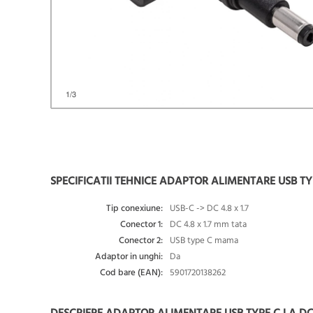
1
/3
SPECIFICATII TEHNICE ADAPTOR ALIMENTARE USB TYP
Tip conexiune:
USB-C -> DC 4.8 x 1.7
Conector 1:
DC 4.8 x 1.7 mm tata
Conector 2:
USB type C mama
Adaptor in unghi:
Da
Cod bare (EAN):
5901720138262