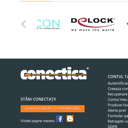
CONTUL T
Autentifica
Creeaza co
Recuperare
STĂM CONECTAȚI!
Contul meu
Produse fav
STAI LA CURENT CU PROMOTIILE
Alerte pret
Formular ga
Retrageti-va
Vizitati pagina noastra:
GDPR