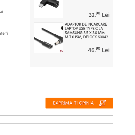
ai
90
32.
Lei
ADAPTOR DE INCARCARE
LAPTOP USB TYPE C LA
SAMSUNG 5.5 X 3.0 MM
te fi
M-T 0.15M, DELOCK 60042
90
46.
Lei
EXPRIMA-TI OPINIA