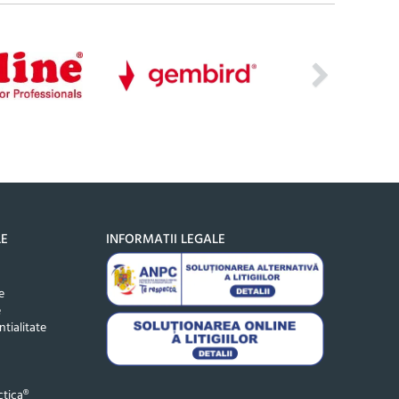
LE
INFORMATII LEGALE
e
e
ntialitate
tica®