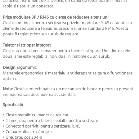
Cu acest instrument de la Delock, un cablu de retea poate fi instalat
rapid si usor la un conector.
Prize modulare 8P / RJ45 cu clema de reducere a tensiunii
Clestii sunt ideali pentru sertizarea prizelor modulare RJ45 ecranate cu
cleme de reducere a tensiunii, precum si prize standard RJ45. Acesta
poate fi reglat printr-un surub de reglare.
Taietor si stripper integrat
Clestii au doua lame in maner pentru taiere si stripare. Una dintre cele
doua lame este reglabila individual in inaltime cu un surub.
Design Ergonomic
Manerele ergonomice si materialul antiderapant asigura o functionare
optima.
Nota:
Clestii sunt echipati cu un mecanism de blocare pentru a preveni
inchiderea sau deschiderea accidentala.
Specificatii
• Cleste metalic cu maner cauciucat
• 2 lame, una pentru taiere, cealalta pentru sertizare
• Conectori potriviti pentru sertizare: RJ45
• Culoare: albastru / negru
• Greutate: cca 304 g