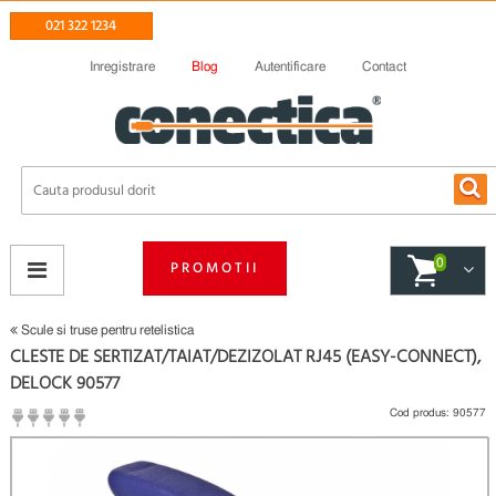
021 322 1234
Inregistrare
Blog
Autentificare
Contact
0
PROMOTII
Scule si truse pentru retelistica
CLESTE DE SERTIZAT/TAIAT/DEZIZOLAT RJ45 (EASY-CONNECT),
DELOCK 90577
Cod produs:
90577
(
Fii primul care scrie un review