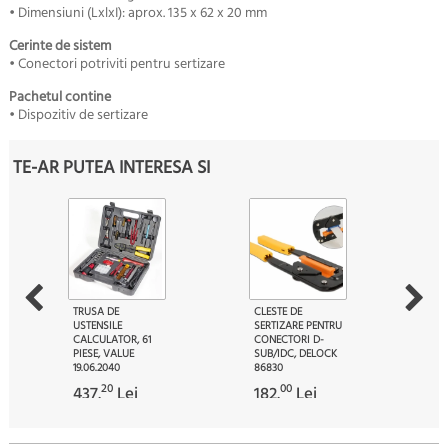
• Dimensiuni (LxlxI): aprox. 135 x 62 x 20 mm
Cerinte de sistem
• Conectori potriviti pentru sertizare
Pachetul contine
• Dispozitiv de sertizare
TE-AR PUTEA INTERESA SI
TRUSA DE
CLESTE DE
USTENSILE
SERTIZARE PENTRU
CALCULATOR, 61
CONECTORI D-
PIESE, VALUE
SUB/IDC, DELOCK
19.06.2040
86830
20
00
437.
Lei
182.
Lei