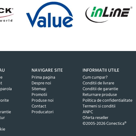
AU
NAVIGARE SITE
INFORMATII UTILE
re
Prima pagina
Cum cumpar?
nt
Despre noi
Conditii de livrare
 parola
Sitemap
Conditii de garantie
Promotii
Returnare produse
orite
Produse noi
Politica de confidentialitate
Contact
Termeni si conditii
rantie
Producatori
ANPC
tur
Oferta reseller
©2005-2026 Conectica®
kie