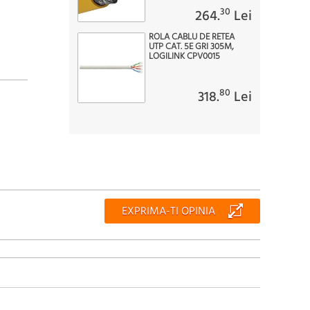
30
264.
Lei
ROLA CABLU DE RETEA
UTP CAT. 5E GRI 305M,
LOGILINK CPV0015
80
318.
Lei
EXPRIMA-TI OPINIA