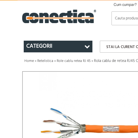
Cum cumpar?
CATEGORII
STAI LA CURENT 
Rola cablu de retea RJ45 
Home
»
Retelistica
»
Role cablu retea RJ 45
»