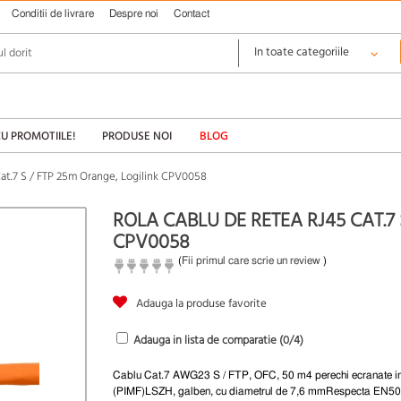
Conditii de livrare
Despre noi
Contact
CU PROMOTIILE!
PRODUSE NOI
BLOG
Cat.7 S / FTP 25m Orange, Logilink CPV0058
ROLA CABLU DE RETEA RJ45 CAT.7
CPV0058
(
Fii primul care scrie un review
)
Adauga la produse favorite
Adauga in lista de comparatie (
0
/4)
Cablu Cat.7 AWG23 S / FTP, OFC, 50 m4 perechi ecranate in
(PIMF)LSZH, galben, cu diametrul de 7,6 mmRespecta EN5