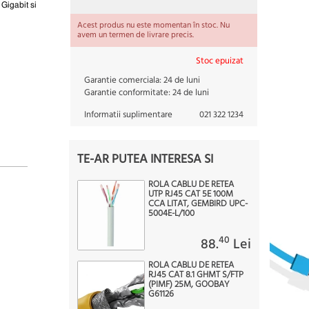
Gigabit si
Acest produs nu este momentan în stoc. Nu
avem un termen de livrare precis.
Stoc epuizat
Garantie comerciala:
24 de luni
Garantie conformitate:
24 de luni
Informatii suplimentare
021 322 1234
TE-AR PUTEA INTERESA SI
ROLA CABLU DE RETEA
UTP RJ45 CAT 5E 100M
CCA LITAT, GEMBIRD UPC-
5004E-L/100
40
88.
Lei
ROLA CABLU DE RETEA
RJ45 CAT 8.1 GHMT S/FTP
(PIMF) 25M, GOOBAY
G61126