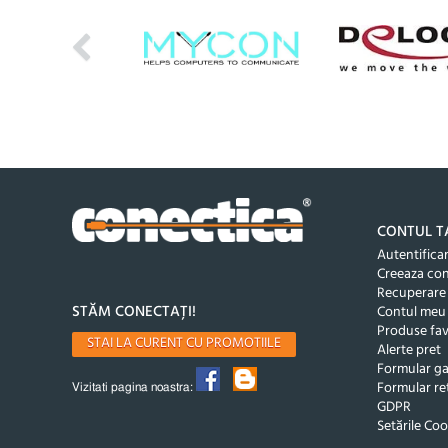
CONTUL T
Autentifica
Creeaza co
Recuperare
STĂM CONECTAȚI!
Contul meu
Produse fav
STAI LA CURENT CU PROMOTIILE
Alerte pret
Formular ga
Formular re
Vizitati pagina noastra:
GDPR
Setările Coo