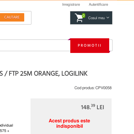
Inregistrare
Autentificare
0
Cosul meu
PROMOTII
 S / FTP 25M ORANGE, LOGILINK
Cod produs:
CPV0058
39
148.
LEI
Acest produs este
dividual
indisponibil
0575 +