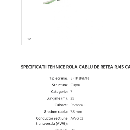
1
/1
SPECIFICATII TEHNICE ROLA CABLU DE RETEA RJ45 C
Tip ecranaj:
SFTP (PiMF)
Structura:
Cupru
Categorie:
7
Lungime (m):
25
Culoare:
Portocaliu
Grosime cablu:
7.5 mm
Conductor sectiune
AWG 23
transversala (AWG):