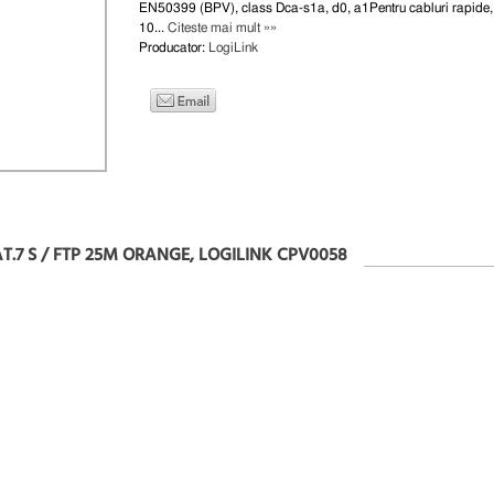
EN50399 (BPV), class Dca-s1a, d0, a1Pentru cabluri rapide, 
10...
Citeste mai mult »»
Producator:
LogiLink
AT.7 S / FTP 25M ORANGE, LOGILINK CPV0058