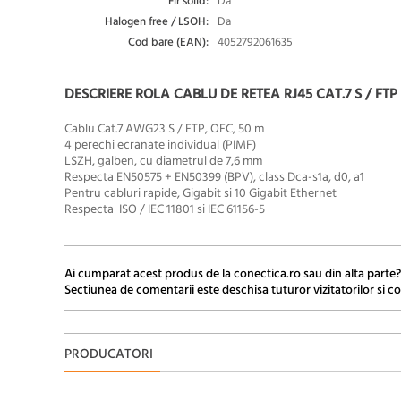
Fir solid:
Da
Halogen free / LSOH:
Da
Cod bare (EAN):
4052792061635
DESCRIERE ROLA CABLU DE RETEA RJ45 CAT.7 S / FT
Cablu Cat.7 AWG23 S / FTP, OFC, 50 m
4 perechi ecranate individual (PIMF)
LSZH, galben, cu diametrul de 7,6 mm
Respecta
EN50575 + EN50399 (BPV), class Dca-s1a, d0, a1
Pentru cabluri rapide, Gigabit si 10 Gigabit Ethernet
Respecta
ISO / IEC 11801 si IEC 61156-5
Ai cumparat acest produs de la conectica.ro sau din alta parte?
Sectiunea de comentarii este deschisa tuturor vizitatorilor si co
PRODUCATORI